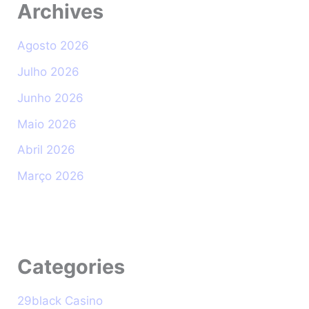
Archives
Agosto 2026
Julho 2026
Junho 2026
Maio 2026
Abril 2026
Março 2026
Categories
29black Casino