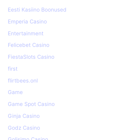
Eesti Kasiino Boonused
Emperia Casino
Entertainment
Felicebet Casino
FiestaSlots Casino
first
flirtbees.onl
Game
Game Spot Casino
Ginja Casino
Godz Casino
Golisimo Casino