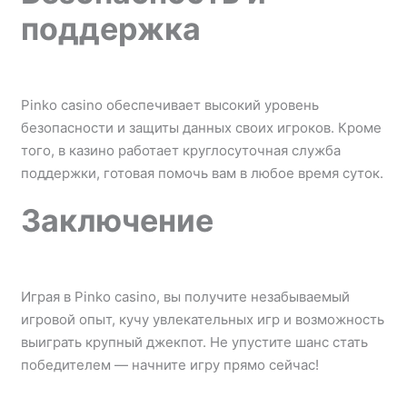
поддержка
Pinko casino обеспечивает высокий уровень
безопасности и защиты данных своих игроков. Кроме
того, в казино работает круглосуточная служба
поддержки, готовая помочь вам в любое время суток.
Заключение
Играя в Pinko casino, вы получите незабываемый
игровой опыт, кучу увлекательных игр и возможность
выиграть крупный джекпот. Не упустите шанс стать
победителем — начните игру прямо сейчас!