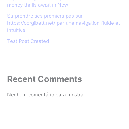
money thrills await in New
Surprendre ses premiers pas sur
https://corgibett.net/ par une navigation fluide et
intuitive
Test Post Created
Recent Comments
Nenhum comentário para mostrar.