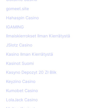
gomeet.site
Hahaspin Casino
IGAMING
Ilmaiskierrokset Ilman Kierrätystä
JSlotz Casino
Kasino Ilman Kierrätystä
Kasinot Suomi
Kasyno Depozyt 20 Zł Blik
Keyzino Casino
Kumobet Casino
LolaJack Casino