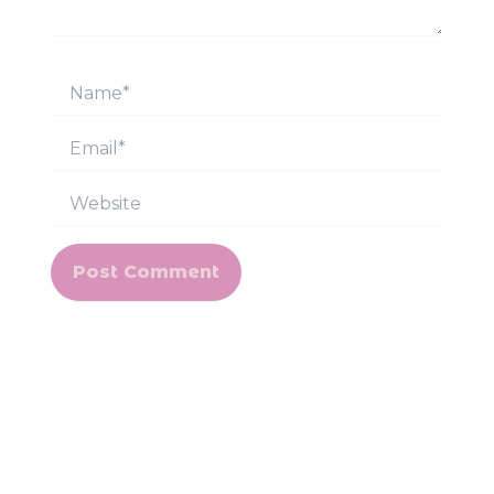
Name*
Email*
Website