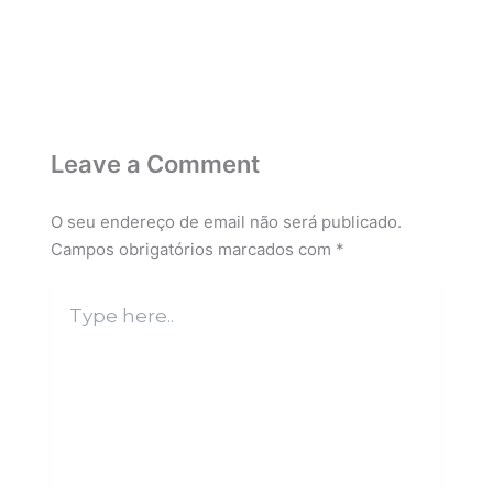
Leave a Comment
O seu endereço de email não será publicado.
Campos obrigatórios marcados com
*
Type
here..