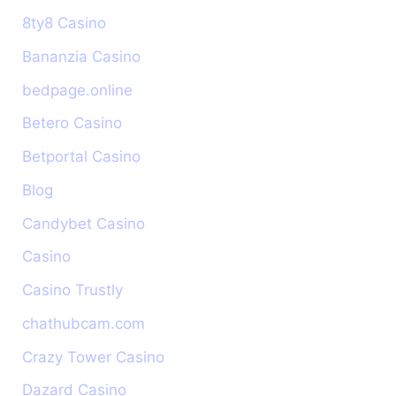
8ty8 Casino
Bananzia Casino
bedpage.online
Betero Casino
Betportal Casino
Blog
Candybet Casino
Casino
Casino Trustly
chathubcam.com
Crazy Tower Сasino
Dazard Casino