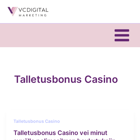
Skip
to
content
Talletusbonus Casino
Talletusbonus Casino
Talletusbonus Casino vei minut