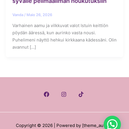
syvälle pelimaailman houkutuksiin
Vanda
/
Maio 26, 2026
Varhainen aamu ja vilkkuvat valot Istuin keittiön
pöydän ääressä, kun aurinko vasta nousi.
Puhelimeni näyttö hehkui kirkkaana kädessäni. Olin
avannut […]
Copyright © 2026
| Powered by [theme_author
]