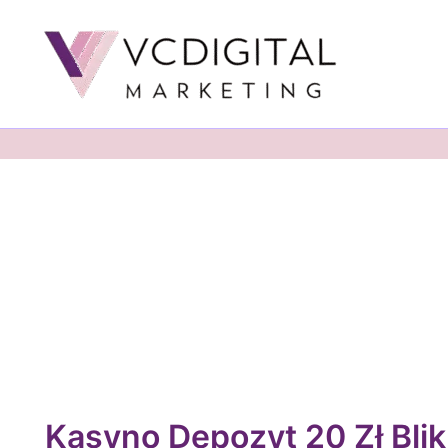
Skip
to
content
Kasyno Depozyt 20 Zł Blik