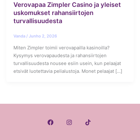
Verovapaa Zimpler Casino ja yleiset
uskomukset rahansiirtojen
turvallisuudesta
Vanda
/
Junho 2, 2026
Miten Zimpler toimii verovapailla kasinoilla?
Kysymys verovapaudesta ja rahansiirtojen
turvallisuudesta nousee esiin usein, kun pelaajat
etsivät luotettavia pelialustoja. Monet pelaajat […]