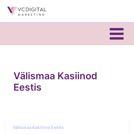
Skip
to
content
Välismaa Kasiinod
Eestis
Välismaa Kasiinod Eestis