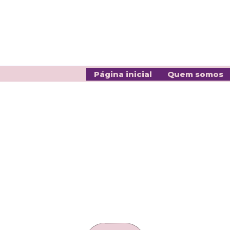
Página inicial
Quem somos
<!-- Google tag (gtag.js) event -->
<script>
gtag('event', 'conversion_event_page_view', {
// <event_parameters>
});
</script>
.