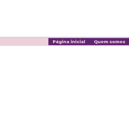
Página inicial
Quem somos
<!-- Google tag (gtag.js) event -->
<script>
gtag('event', 'conversion_event_page_view', {
// <event_parameters>
});
</script>
.