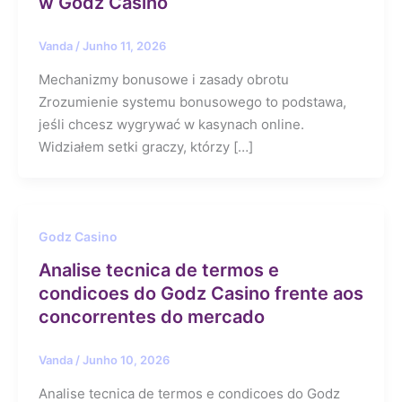
w Godz Casino
Vanda
/
Junho 11, 2026
Mechanizmy bonusowe i zasady obrotu
Zrozumienie systemu bonusowego to podstawa,
jeśli chcesz wygrywać w kasynach online.
Widziałem setki graczy, którzy […]
Godz Casino
Analise tecnica de termos e
condicoes do Godz Casino frente aos
concorrentes do mercado
Vanda
/
Junho 10, 2026
Analise tecnica de termos e condicoes do Godz