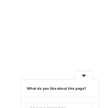
What do you like about this page?