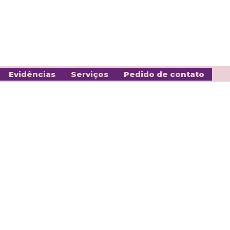
Evidências
Serviços
Pedido de contato