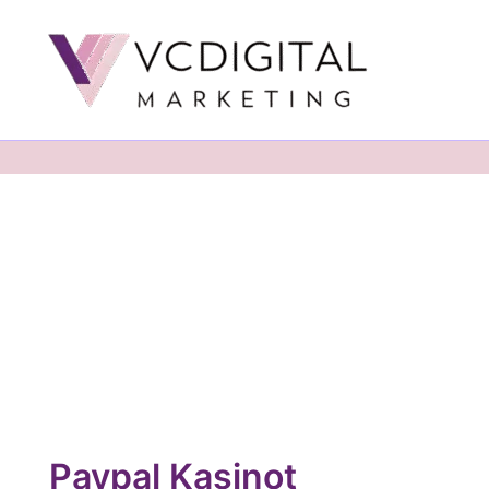
Skip
to
content
Paypal Kasinot