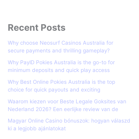
Recent Posts
Why choose Neosurf Casinos Australia for
secure payments and thrilling gameplay?
Why PayID Pokies Australia is the go-to for
minimum deposits and quick play access
Why Best Online Pokies Australia is the top
choice for quick payouts and exciting
Waarom kiezen voor Beste Legale Goksites van
Nederland 2026? Een eerlijke review van de
Magyar Online Casino bónuszok: hogyan válaszd
ki a legjobb ajánlatokat