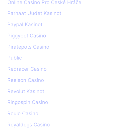
Online Casino Pro České Hráče
Parhaat Uudet Kasinot
Paypal Kasinot
Piggybet Casino
Piratepots Casino
Public
Redracer Casino
Reelson Casino
Revolut Kasinot
Ringospin Casino
Roulo Casino
Royaldogs Casino