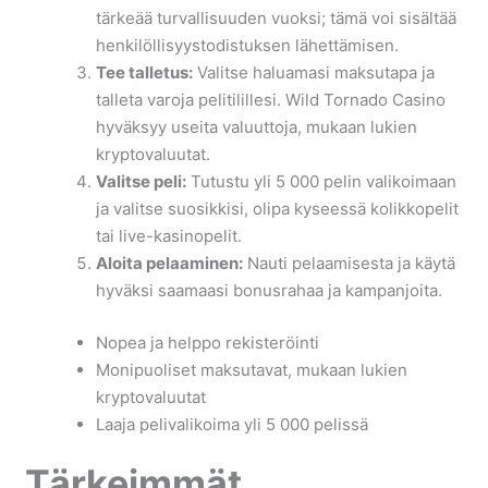
tärkeää turvallisuuden vuoksi; tämä voi sisältää
henkilöllisyystodistuksen lähettämisen.
Tee talletus:
Valitse haluamasi maksutapa ja
talleta varoja pelitilillesi. Wild Tornado Casino
hyväksyy useita valuuttoja, mukaan lukien
kryptovaluutat.
Valitse peli:
Tutustu yli 5 000 pelin valikoimaan
ja valitse suosikkisi, olipa kyseessä kolikkopelit
tai live-kasinopelit.
Aloita pelaaminen:
Nauti pelaamisesta ja käytä
hyväksi saamaasi bonusrahaa ja kampanjoita.
Nopea ja helppo rekisteröinti
Monipuoliset maksutavat, mukaan lukien
kryptovaluutat
Laaja pelivalikoima yli 5 000 pelissä
Tärkeimmät