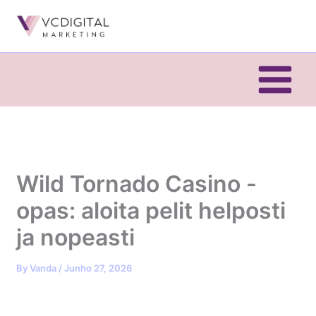
Skip
to
content
Wild Tornado Casino -
opas: aloita pelit helposti
ja nopeasti
By
Vanda
/
Junho 27, 2026