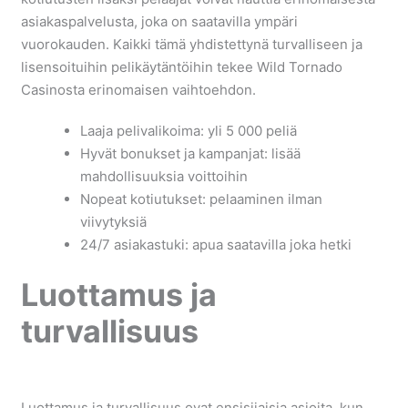
asiakaspalvelusta, joka on saatavilla ympäri
vuorokauden. Kaikki tämä yhdistettynä turvalliseen ja
lisensoituihin pelikäytäntöihin tekee Wild Tornado
Casinosta erinomaisen vaihtoehdon.
Laaja pelivalikoima: yli 5 000 peliä
Hyvät bonukset ja kampanjat: lisää
mahdollisuuksia voittoihin
Nopeat kotiutukset: pelaaminen ilman
viivytyksiä
24/7 asiakastuki: apua saatavilla joka hetki
Luottamus ja
turvallisuus
Luottamus ja turvallisuus ovat ensisijaisia asioita, kun