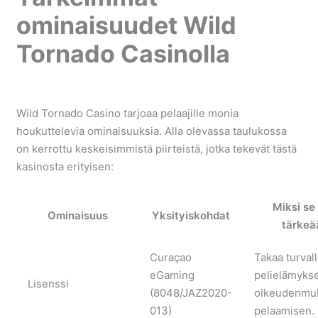
ominaisuudet Wild
Tornado Casinolla
Wild Tornado Casino tarjoaa pelaajille monia
houkuttelevia ominaisuuksia. Alla olevassa taulukossa
on kerrottu keskeisimmistä piirteistä, jotka tekevät tästä
kasinosta erityisen:
Miksi se
Ominaisuus
Yksityiskohdat
tärkeä
Curaçao
Takaa turval
eGaming
pelielämykse
Lisenssi
(8048/JAZ2020-
oikeudenmu
013)
pelaamisen.