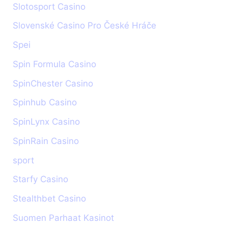
Slotosport Casino
Slovenské Casino Pro České Hráče
Spei
Spin Formula Casino
SpinChester Casino
Spinhub Casino
SpinLynx Casino
SpinRain Casino
sport
Starfy Casino
Stealthbet Casino
Suomen Parhaat Kasinot