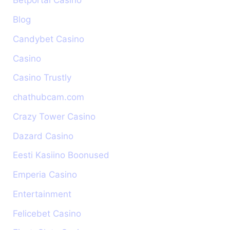
Betportal Casino
Blog
Candybet Casino
Casino
Casino Trustly
chathubcam.com
Crazy Tower Сasino
Dazard Casino
Eesti Kasiino Boonused
Emperia Casino
Entertainment
Felicebet Casino