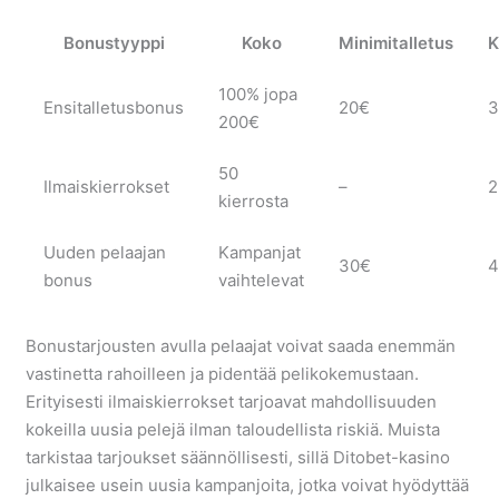
Bonustyyppi
Koko
Minimitalletus
K
100% jopa
Ensitalletusbonus
20€
3
200€
50
Ilmaiskierrokset
–
2
kierrosta
Uuden pelaajan
Kampanjat
30€
4
bonus
vaihtelevat
Bonustarjousten avulla pelaajat voivat saada enemmän
vastinetta rahoilleen ja pidentää pelikokemustaan.
Erityisesti ilmaiskierrokset tarjoavat mahdollisuuden
kokeilla uusia pelejä ilman taloudellista riskiä. Muista
tarkistaa tarjoukset säännöllisesti, sillä Ditobet-kasino
julkaisee usein uusia kampanjoita, jotka voivat hyödyttää