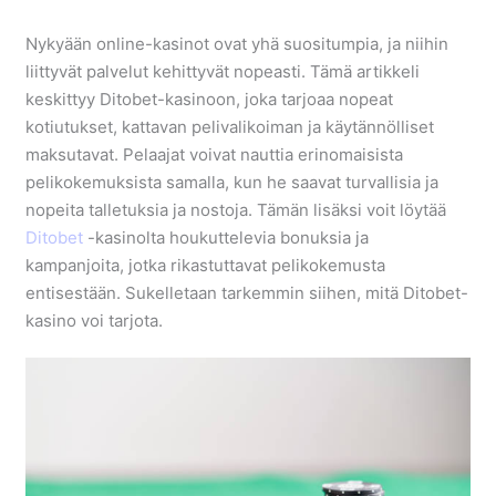
Nykyään online-kasinot ovat yhä suositumpia, ja niihin
liittyvät palvelut kehittyvät nopeasti. Tämä artikkeli
keskittyy Ditobet-kasinoon, joka tarjoaa nopeat
kotiutukset, kattavan pelivalikoiman ja käytännölliset
maksutavat. Pelaajat voivat nauttia erinomaisista
pelikokemuksista samalla, kun he saavat turvallisia ja
nopeita talletuksia ja nostoja. Tämän lisäksi voit löytää
Ditobet
-kasinolta houkuttelevia bonuksia ja
kampanjoita, jotka rikastuttavat pelikokemusta
entisestään. Sukelletaan tarkemmin siihen, mitä Ditobet-
kasino voi tarjota.