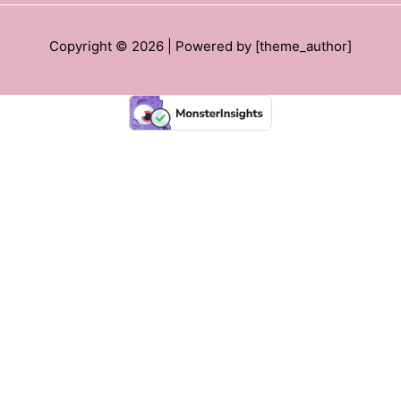
Copyright © 2026
| Powered by [theme_author
]