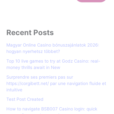
Recent Posts
Magyar Online Casino bónuszajánlatok 2026:
hogyan nyerhetsz többet?
Top 10 live games to try at Godz Casino: real-
money thrills await in New
Surprendre ses premiers pas sur
https://corgibett.net/ par une navigation fluide et
intuitive
Test Post Created
How to navigate BSB007 Casino login: quick