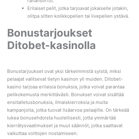
rahansiirrot.
Erilaiset pelit, jotka tarjoavat jokaiselle jotakin,
olitpa sitten kolikkopelien tai livepelien ystävä.
Bonustarjoukset
Ditobet-kasinolla
Bonustarjoukset ovat yksi tärkeimmistä syistä, miksi
pelaajat valitsevat tietyn kasinon yli muiden. Ditobet-
kasino tarjoaa erilaisia bonuksia, jotka voivat parantaa
pelikokemusta merkittävästi. Bonukset voivat sisältää
ensitalletusbonuksia, ilmaiskierroksia ja muita
kampanjoita, jotka tuovat lisäarvoa pelaajille. On tärkeää
lukea bonusehdoista huolellisesti, jotta ymmärtää
kierrätysvaatimukset ja muut säännöt, jotka saattavat
vaikuttaa voittojen nostamiseen.