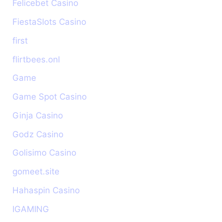
Felicebet Casino
FiestaSlots Casino
first
flirtbees.onl
Game
Game Spot Casino
Ginja Casino
Godz Casino
Golisimo Casino
gomeet.site
Hahaspin Casino
IGAMING