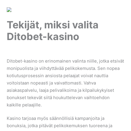
Tekijät, miksi valita
Ditobet-kasino
Ditobet-kasino on erinomainen valinta niille, jotka etsivät
monipuolista ja viihdyttävää pelikokemusta. Sen nopea
kotiutusprosessin ansiosta pelaajat voivat nauttia
voitoistaan nopeasti ja vaivattomasti. Vahva
asiakaspalvelu, laaja pelivalikoima ja kilpailukykyiset
bonukset tekevät siitä houkuttelevan vaihtoehdon
kaikille pelaajille.
Kasino tarjoaa myös säännöllisiä kampanjoita ja
bonuksia, jotka pitävät pelikokemuksen tuoreena ja