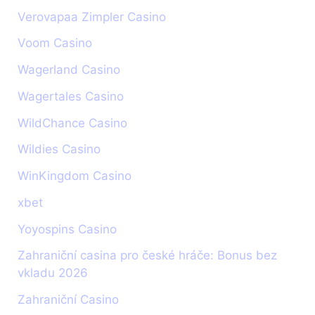
Verovapaa Zimpler Casino
Voom Casino
Wagerland Casino
Wagertales Casino
WildChance Casino
Wildies Casino
WinKingdom Casino
xbet
Yoyospins Casino
Zahraniční casina pro české hráče: Bonus bez
vkladu 2026
Zahraniční Casino