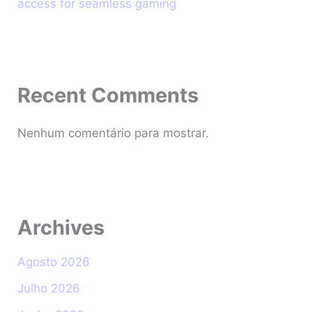
access for seamless gaming
Recent Comments
Nenhum comentário para mostrar.
Archives
Agosto 2026
Julho 2026