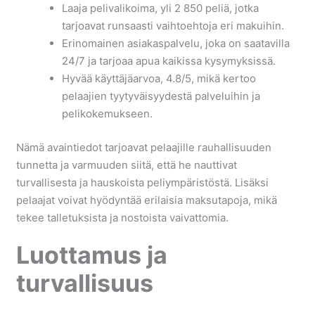
Laaja pelivalikoima, yli 2 850 peliä, jotka
tarjoavat runsaasti vaihtoehtoja eri makuihin.
Erinomainen asiakaspalvelu, joka on saatavilla
24/7 ja tarjoaa apua kaikissa kysymyksissä.
Hyvää käyttäjäarvoa, 4.8/5, mikä kertoo
pelaajien tyytyväisyydestä palveluihin ja
pelikokemukseen.
Nämä avaintiedot tarjoavat pelaajille rauhallisuuden
tunnetta ja varmuuden siitä, että he nauttivat
turvallisesta ja hauskoista peliympäristöstä. Lisäksi
pelaajat voivat hyödyntää erilaisia maksutapoja, mikä
tekee talletuksista ja nostoista vaivattomia.
Luottamus ja
turvallisuus