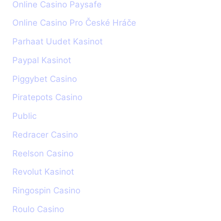
Online Casino Paysafe
Online Casino Pro České Hráče
Parhaat Uudet Kasinot
Paypal Kasinot
Piggybet Casino
Piratepots Casino
Public
Redracer Casino
Reelson Casino
Revolut Kasinot
Ringospin Casino
Roulo Casino