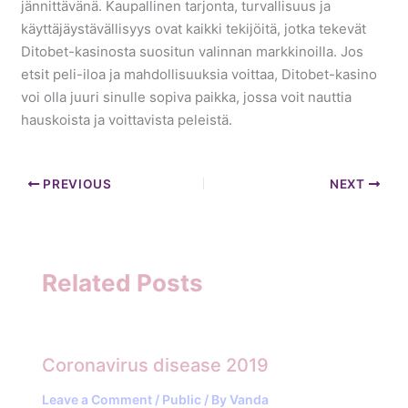
jännittävänä. Kaupallinen tarjonta, turvallisuus ja
käyttäjäystävällisyys ovat kaikki tekijöitä, jotka tekevät
Ditobet-kasinosta suositun valinnan markkinoilla. Jos
etsit peli-iloa ja mahdollisuuksia voittaa, Ditobet-kasino
voi olla juuri sinulle sopiva paikka, jossa voit nauttia
hauskoista ja voittavista peleistä.
PREVIOUS
NEXT
Related Posts
Coronavirus disease 2019
Leave a Comment
/
Public
/ By
Vanda