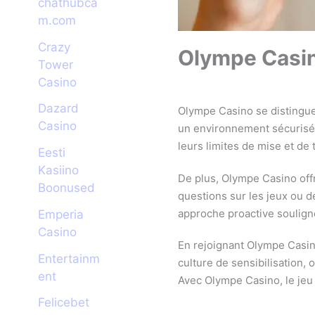
chathubca
m.com
Crazy
Olympe Casin
Tower
Сasino
Dazard
Olympe Casino se distingue
Casino
un environnement sécurisé e
leurs limites de mise et de
Eesti
Kasiino
De plus, Olympe Casino offr
Boonused
questions sur les jeux ou d
approche proactive souligne
Emperia
Casino
En rejoignant Olympe Casin
Entertainm
culture de sensibilisation,
ent
Avec Olympe Casino, le jeu 
Felicebet