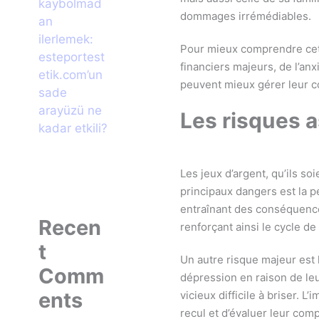
kaybolmad
dommages irrémédiables.
an
ilerlemek:
Pour mieux comprendre cette
esteportest
financiers majeurs, de l’an
etik.com’un
peuvent mieux gérer leur 
sade
arayüzü ne
Les risques a
kadar etkili?
Les jeux d’argent, qu’ils s
principaux dangers est la p
entraînant des conséquence
Recen
renforçant ainsi le cycle de 
t
Un autre risque majeur est 
Comm
dépression en raison de le
ents
vicieux difficile à briser.
recul et d’évaluer leur co