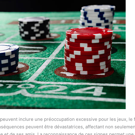
euvent inclure une préoccupation excessive pour les jeux, le f
équences peuvent être dévastatrices, affectant non seulement l
lle et de ses amis. La reconnaissance de ces signes permet une 