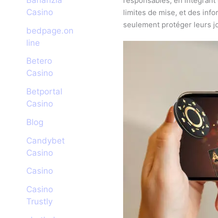
responsables, en intégrant
Casino
limites de mise, et des inf
seulement protéger leurs jo
bedpage.on
line
Betero
Casino
Betportal
Casino
Blog
Candybet
Casino
Casino
Casino
Trustly