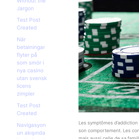
Without the
Jargon
Test Post
Created
När
betalningar
flyter på
som smör i
nya casino
utan svensk
licens
zimpler
Test Post
Created
Les symptômes d’addiction p
Navigasyon
son comportement. Les cons
un akışında
mais aussi celle de sa fami