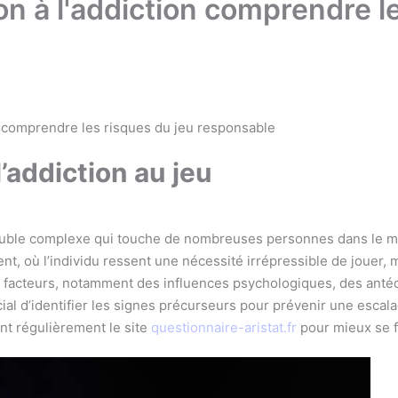
ion à l'addiction comprendre l
on comprendre les risques du jeu responsable
addiction au jeu
trouble complexe qui touche de nombreuses personnes dans le m
gent, où l’individu ressent une nécessité irrépressible de jouer
s facteurs, notamment des influences psychologiques, des ant
rucial d’identifier les signes précurseurs pour prévenir une es
t régulièrement le site
questionnaire-aristat.fr
pour mieux se 