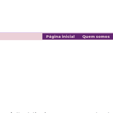
Página inicial
Quem somos
<!-- Google tag (gtag.js) event -->
<script>
gtag('event', 'conversion_event_page_view', {
// <event_parameters>
});
</script>
.