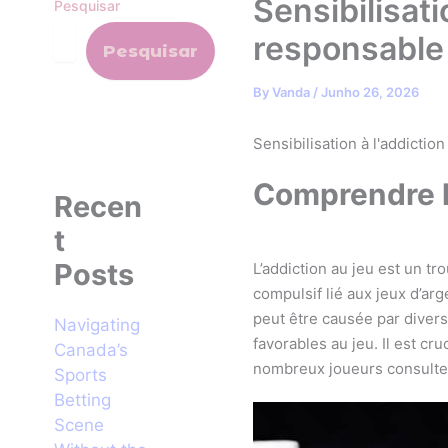
Sensibilisat
Pesquisar
responsable
Pesquisar
By
Vanda
/
Junho 26, 2026
Sensibilisation à l'addicti
Comprendre l’
Recen
t
Posts
L’addiction au jeu est un 
compulsif lié aux jeux d’ar
peut être causée par diver
Navigating
favorables au jeu. Il est c
Canada’s
nombreux joueurs consulten
Sports
Betting
Scene