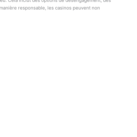
 jeu. Cela inclut des options de désengagement, des
de manière responsable, les casinos peuvent non