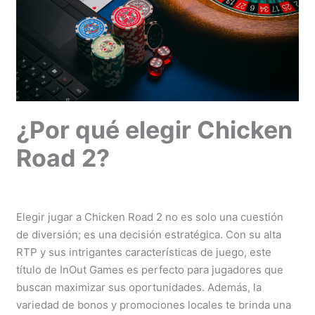
¿Por qué elegir Chicken
Road 2?
Elegir jugar a Chicken Road 2 no es solo una cuestión
de diversión; es una decisión estratégica. Con su alta
RTP y sus intrigantes características de juego, este
título de InOut Games es perfecto para jugadores que
buscan maximizar sus oportunidades. Además, la
variedad de bonos y promociones locales te brinda una