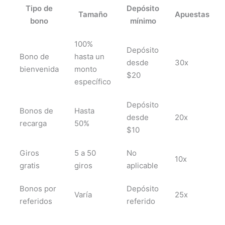
Tipo de
Depósito
Tamaño
Apuestas
bono
mínimo
100%
Depósito
Bono de
hasta un
desde
30x
bienvenida
monto
$20
específico
Depósito
Bonos de
Hasta
desde
20x
recarga
50%
$10
Giros
5 a 50
No
10x
gratis
giros
aplicable
Bonos por
Depósito
Varía
25x
referidos
referido