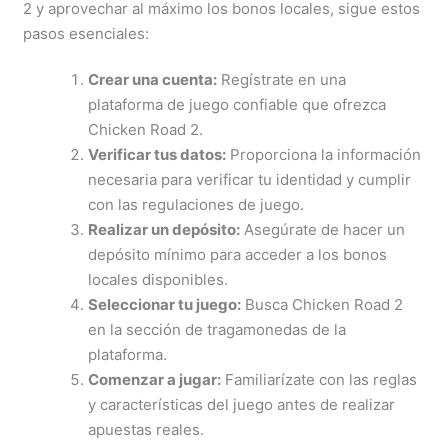
2 y aprovechar al máximo los bonos locales, sigue estos
pasos esenciales:
Crear una cuenta:
Regístrate en una
plataforma de juego confiable que ofrezca
Chicken Road 2.
Verificar tus datos:
Proporciona la información
necesaria para verificar tu identidad y cumplir
con las regulaciones de juego.
Realizar un depósito:
Asegúrate de hacer un
depósito mínimo para acceder a los bonos
locales disponibles.
Seleccionar tu juego:
Busca Chicken Road 2
en la sección de tragamonedas de la
plataforma.
Comenzar a jugar:
Familiarízate con las reglas
y características del juego antes de realizar
apuestas reales.