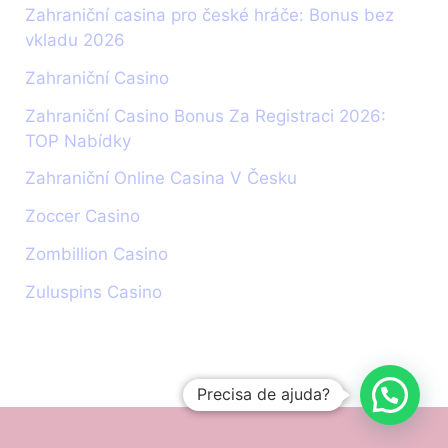
Zahraniční casina pro české hráče: Bonus bez
vkladu 2026
Zahraniční Casino
Zahraniční Casino Bonus Za Registraci 2026:
TOP Nabídky
Zahraniční Online Casina V Česku
Zoccer Casino
Zombillion Casino
Zuluspins Casino
Precisa de ajuda?