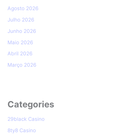
Agosto 2026
Julho 2026
Junho 2026
Maio 2026
Abril 2026
Março 2026
Categories
29black Casino
8ty8 Casino