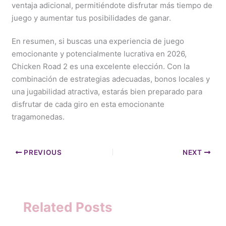
ventaja adicional, permitiéndote disfrutar más tiempo de
juego y aumentar tus posibilidades de ganar.
En resumen, si buscas una experiencia de juego
emocionante y potencialmente lucrativa en 2026,
Chicken Road 2 es una excelente elección. Con la
combinación de estrategias adecuadas, bonos locales y
una jugabilidad atractiva, estarás bien preparado para
disfrutar de cada giro en esta emocionante
tragamonedas.
PREVIOUS
NEXT
Related Posts