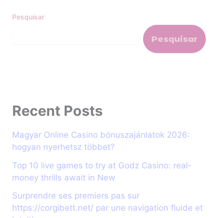
Pesquisar
Pesquisar
Recent Posts
Magyar Online Casino bónuszajánlatok 2026:
hogyan nyerhetsz többet?
Top 10 live games to try at Godz Casino: real-
money thrills await in New
Surprendre ses premiers pas sur
https://corgibett.net/ par une navigation fluide et