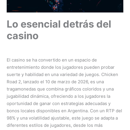
Lo esencial detrás del
casino
El casino se ha convertido en un espacio de
entretenimiento donde los jugadores pueden probar
suerte y habilidad en una variedad de juegos. Chicken
Road 2, lanzado el 10 de marzo de 2026, es una
tragamonedas que combina gráficos coloridos y una
jugabilidad dinámica, ofreciendo a los jugadores la
oportunidad de ganar con estrategias adecuadas y
bonos locales disponibles en Argentina. Con un RTP del
98% y una volatilidad ajustable, este juego se adapta a
diferentes estilos de jugadores, desde los más