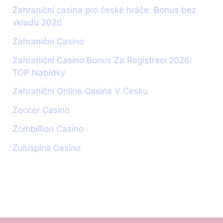
Zahraniční casina pro české hráče: Bonus bez
vkladu 2026
Zahraniční Casino
Zahraniční Casino Bonus Za Registraci 2026:
TOP Nabídky
Zahraniční Online Casina V Česku
Zoccer Casino
Zombillion Casino
Zuluspins Casino