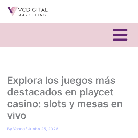
Skip
to
content
Explora los juegos más
destacados en playcet
casino: slots y mesas en
vivo
By
Vanda
/
Junho 25, 2026