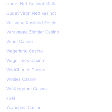
Uudet Nettikasinot Malta
Uudet Viron Nettikasinot
Välismaa Kasiinod Eestis
Verovapaa Zimpler Casino
Voom Casino
Wagerland Casino
Wagertales Casino
WildChance Casino
Wildies Casino
WinKingdom Casino
xbet
Yoyospins Casino