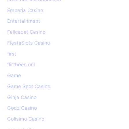
Emperia Casino
Entertainment
Felicebet Casino
FiestaSlots Casino
first
flirtbees.onl
Game
Game Spot Casino
Ginja Casino
Godz Casino
Golisimo Casino