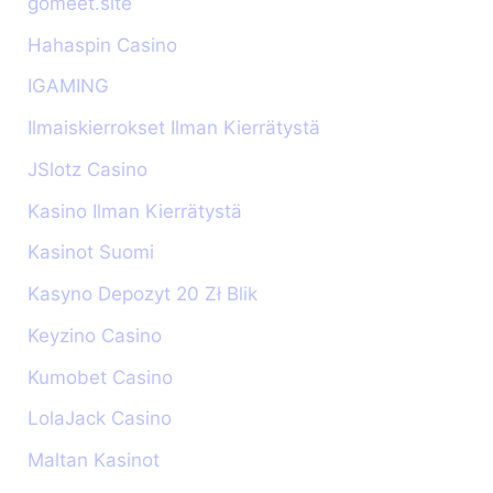
gomeet.site
Hahaspin Casino
IGAMING
Ilmaiskierrokset Ilman Kierrätystä
JSlotz Casino
Kasino Ilman Kierrätystä
Kasinot Suomi
Kasyno Depozyt 20 Zł Blik
Keyzino Casino
Kumobet Casino
LolaJack Casino
Maltan Kasinot