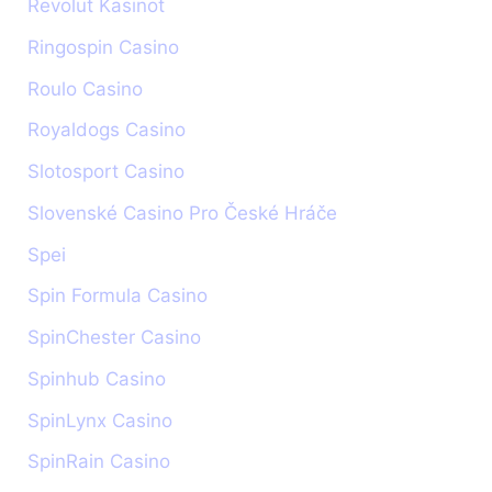
Revolut Kasinot
Ringospin Casino
Roulo Casino
Royaldogs Casino
Slotosport Casino
Slovenské Casino Pro České Hráče
Spei
Spin Formula Casino
SpinChester Casino
Spinhub Casino
SpinLynx Casino
SpinRain Casino