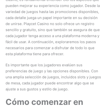
pueden mejorar su experiencia como jugador. Desde la
variedad de juegos hasta las promociones disponibles,
cada detalle juega un papel importante en su decisión
de unirse. Playcet Casino no solo ofrece un registro
sencillo y gratuito, sino que también se asegura de que
cada jugador tenga acceso a una plataforma moderna y
fácil de usar. A continuación, exploraremos los pasos
necesarios para comenzar a disfrutar de todo lo que
esta plataforma tiene para ofrecer.
Es importante que los jugadores evalúen sus
preferencias de juego y las opciones disponibles. Con
una amplia selección de juegos, incluidos slots y juegos
de mesa, cada jugador puede encontrar algo que se
ajuste a sus gustos y estilo de juego.
Cómo comenzar en