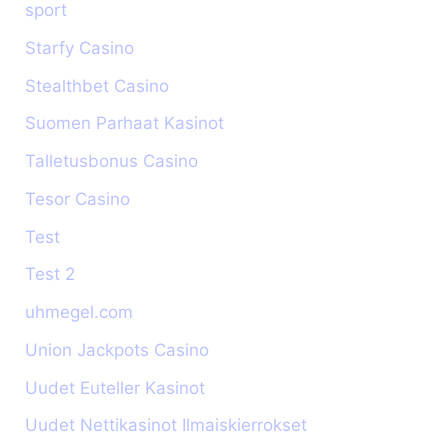
sport
Starfy Casino
Stealthbet Casino
Suomen Parhaat Kasinot
Talletusbonus Casino
Tesor Casino
Test
Test 2
uhmegel.com
Union Jackpots Casino
Uudet Euteller Kasinot
Uudet Nettikasinot Ilmaiskierrokset