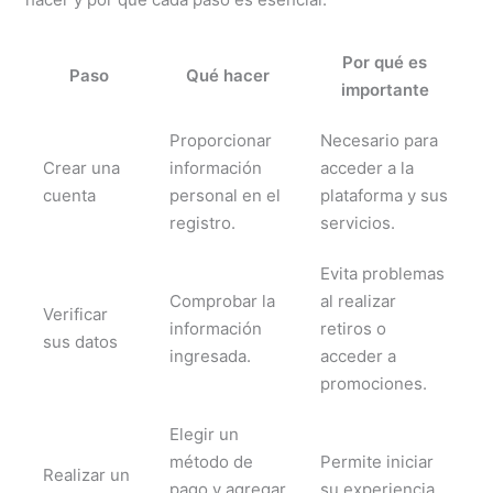
Por qué es
Paso
Qué hacer
importante
Proporcionar
Necesario para
Crear una
información
acceder a la
cuenta
personal en el
plataforma y sus
registro.
servicios.
Evita problemas
Comprobar la
al realizar
Verificar
información
retiros o
sus datos
ingresada.
acceder a
promociones.
Elegir un
método de
Permite iniciar
Realizar un
pago y agregar
su experiencia