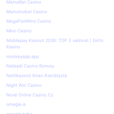
MamaBet Casino
Mamzinobet Casino
MegaFishWins Casino
Mino Casino
Mobilepay Kasinot 2026: TOP 3 valinnat | Siirto
Kasino
monkeyapp.app
Nejlepší Casino Bonusy
Nettikasinot Ilman Kierrätystä
Night Win Casino
Nové Online Casino Cz
omegle.is