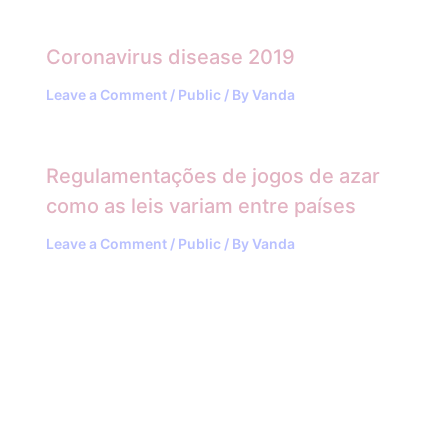
Coronavirus disease 2019
Leave a Comment
/
Public
/ By
Vanda
Regulamentações de jogos de azar
como as leis variam entre países
Leave a Comment
/
Public
/ By
Vanda