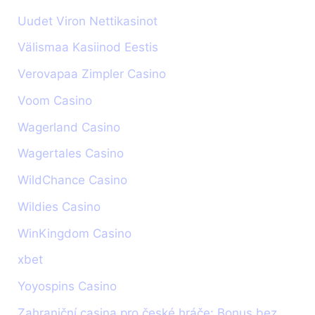
Uudet Viron Nettikasinot
Välismaa Kasiinod Eestis
Verovapaa Zimpler Casino
Voom Casino
Wagerland Casino
Wagertales Casino
WildChance Casino
Wildies Casino
WinKingdom Casino
xbet
Yoyospins Casino
Zahraniční casina pro české hráče: Bonus bez