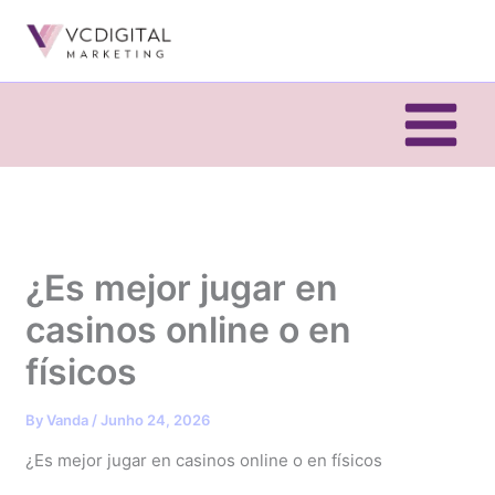
Skip
to
content
¿Es mejor jugar en
casinos online o en
físicos
By
Vanda
/
Junho 24, 2026
¿Es mejor jugar en casinos online o en físicos