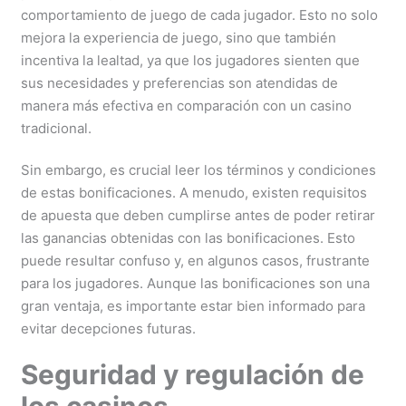
comportamiento de juego de cada jugador. Esto no solo
mejora la experiencia de juego, sino que también
incentiva la lealtad, ya que los jugadores sienten que
sus necesidades y preferencias son atendidas de
manera más efectiva en comparación con un casino
tradicional.
Sin embargo, es crucial leer los términos y condiciones
de estas bonificaciones. A menudo, existen requisitos
de apuesta que deben cumplirse antes de poder retirar
las ganancias obtenidas con las bonificaciones. Esto
puede resultar confuso y, en algunos casos, frustrante
para los jugadores. Aunque las bonificaciones son una
gran ventaja, es importante estar bien informado para
evitar decepciones futuras.
Seguridad y regulación de
los casinos