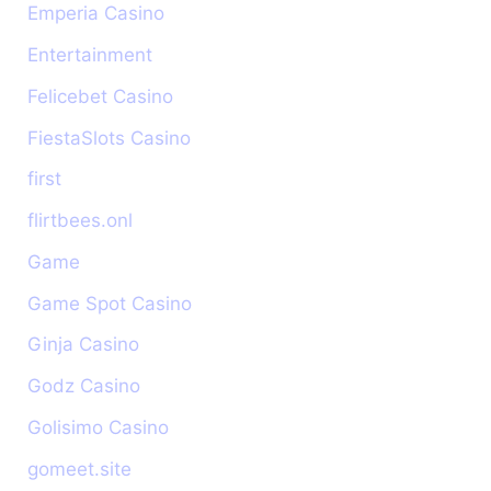
Emperia Casino
Entertainment
Felicebet Casino
FiestaSlots Casino
first
flirtbees.onl
Game
Game Spot Casino
Ginja Casino
Godz Casino
Golisimo Casino
gomeet.site