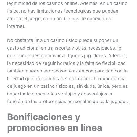
legitimidad de los casinos online. Además, en un casino
físico, no hay limitaciones tecnológicas que puedan
afectar el juego, como problemas de conexión a
Internet.
No obstante, ir a un casino físico puede suponer un
gasto adicional en transporte y otras necesidades, lo
que puede desincentivar a algunos jugadores. Además,
la necesidad de seguir horarios y la falta de flexibilidad
también pueden ser desventajas en comparación con la
libertad que ofrecen los casinos online. La experiencia
de juego en un casino físico es, sin duda, única, pero es
importante sopesar las ventajas y desventajas en
función de las preferencias personales de cada jugador.
Bonificaciones y
promociones en línea