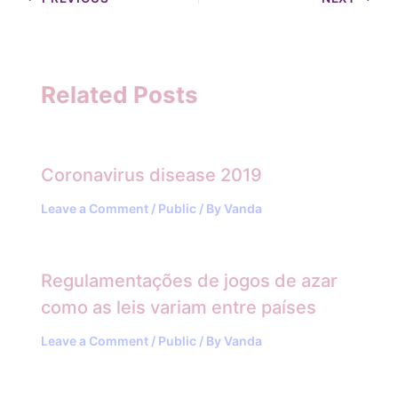
Related Posts
Coronavirus disease 2019
Leave a Comment
/
Public
/ By
Vanda
Regulamentações de jogos de azar
como as leis variam entre países
Leave a Comment
/
Public
/ By
Vanda