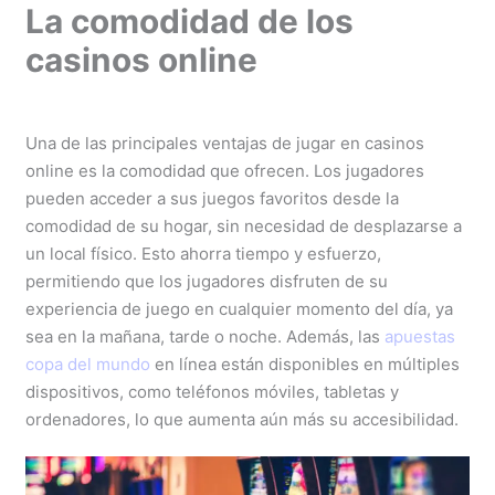
La comodidad de los
casinos online
Una de las principales ventajas de jugar en casinos
online es la comodidad que ofrecen. Los jugadores
pueden acceder a sus juegos favoritos desde la
comodidad de su hogar, sin necesidad de desplazarse a
un local físico. Esto ahorra tiempo y esfuerzo,
permitiendo que los jugadores disfruten de su
experiencia de juego en cualquier momento del día, ya
sea en la mañana, tarde o noche. Además, las
apuestas
copa del mundo
en línea están disponibles en múltiples
dispositivos, como teléfonos móviles, tabletas y
ordenadores, lo que aumenta aún más su accesibilidad.