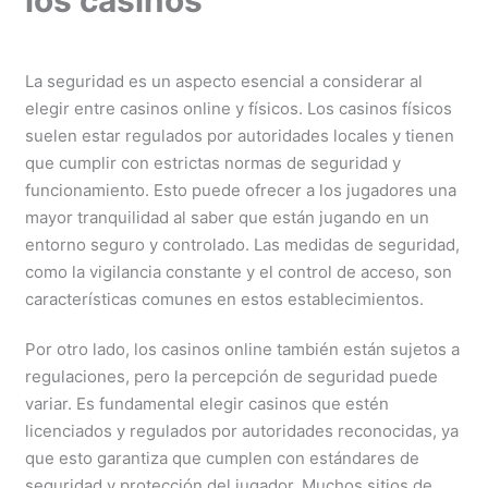
La seguridad es un aspecto esencial a considerar al
elegir entre casinos online y físicos. Los casinos físicos
suelen estar regulados por autoridades locales y tienen
que cumplir con estrictas normas de seguridad y
funcionamiento. Esto puede ofrecer a los jugadores una
mayor tranquilidad al saber que están jugando en un
entorno seguro y controlado. Las medidas de seguridad,
como la vigilancia constante y el control de acceso, son
características comunes en estos establecimientos.
Por otro lado, los casinos online también están sujetos a
regulaciones, pero la percepción de seguridad puede
variar. Es fundamental elegir casinos que estén
licenciados y regulados por autoridades reconocidas, ya
que esto garantiza que cumplen con estándares de
seguridad y protección del jugador. Muchos sitios de