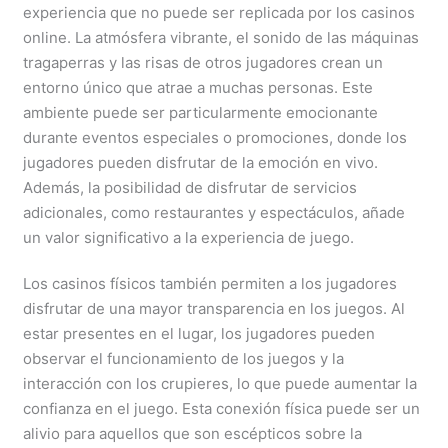
experiencia que no puede ser replicada por los casinos
online. La atmósfera vibrante, el sonido de las máquinas
tragaperras y las risas de otros jugadores crean un
entorno único que atrae a muchas personas. Este
ambiente puede ser particularmente emocionante
durante eventos especiales o promociones, donde los
jugadores pueden disfrutar de la emoción en vivo.
Además, la posibilidad de disfrutar de servicios
adicionales, como restaurantes y espectáculos, añade
un valor significativo a la experiencia de juego.
Los casinos físicos también permiten a los jugadores
disfrutar de una mayor transparencia en los juegos. Al
estar presentes en el lugar, los jugadores pueden
observar el funcionamiento de los juegos y la
interacción con los crupieres, lo que puede aumentar la
confianza en el juego. Esta conexión física puede ser un
alivio para aquellos que son escépticos sobre la