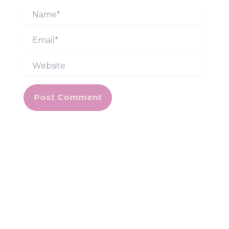
Name*
Email*
Website