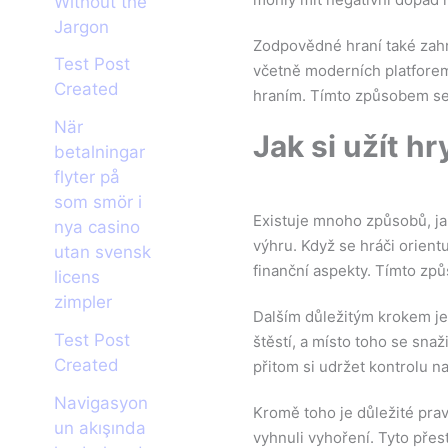
Without the
Jargon
Zodpovědné hraní také zahr
Test Post
včetně moderních platforem 
Created
hraním. Tímto způsobem se
När
Jak si užít h
betalningar
flyter på
som smör i
Existuje mnoho způsobů, jak
nya casino
výhru. Když se hráči orientu
utan svensk
finanční aspekty. Tímto způ
licens
zimpler
Dalším důležitým krokem je 
Test Post
štěstí, a místo toho se snaž
Created
přitom si udržet kontrolu 
Navigasyon
Kromě toho je důležité prav
un akışında
vyhnuli vyhoření. Tyto přes