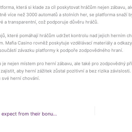
tforma, která si klade za cíl poskytovat hráčům nejen zábavu, a
tně více než 3000 automatů a stolních her, se platforma snaží 
vé a transparentní, což podporuje důvěru hráčů.
ojů, které pomáhají hráčům udržet kontrolu nad jejich herním cho
m. Mafia Casino rovněž poskytuje vzdělávací materiály a odkazy
u součástí závazku platformy k podpoře zodpovědného hraní.
o je nejen místem pro herní zábavu, ale také pro zodpovědný př
ajistit, aby herní zážitek zůstal pozitivní a bez rizika závislos
 své herní chování.
Pin-Up casino review: What to expect from their bonuses and game variety