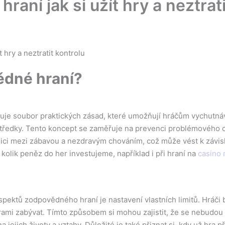
aní jak si užít hry a neztrati
 hry a neztratit kontrolu
ědné hraní?
e soubor praktických zásad, které umožňují hráčům vychutnávat 
tředky. Tento koncept se zaměřuje na prevenci problémového c
nici mezi zábavou a nezdravým chováním, což může vést k závisl
 kolik peněz do her investujeme, například i při hraní na
casino 
spektů zodpovědného hraní je nastavení vlastních limitů. Hráči
mi zabývat. Tímto způsobem si mohou zajistit, že se nebudou 
 jejich životy a vztahy. Důležité je také přiznat si, kdy už hra 