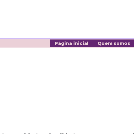
Página inicial
Quem somos
<!-- Google tag (gtag.js) event -->
<script>
gtag('event', 'conversion_event_page_view', {
// <event_parameters>
});
</script>
.