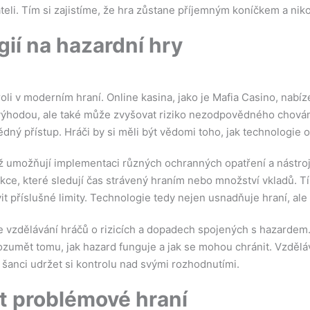
teli. Tím si zajistíme, že hra zůstane příjemným koníčkem a niko
gií na hazardní hry
oli v moderním hraní. Online kasina, jako je Mafia Casino, nabíz
ýhodou, ale také může zvyšovat riziko nezodpovědného chování.
ný přístup. Hráči by si měli být vědomi toho, jak technologie o
 umožňují implementaci různých ochranných opatření a nástroj
nkce, které sledují čas strávený hraním nebo množství vkladů.
it příslušné limity. Technologie tedy nejen usnadňuje hraní, ale
e vzdělávání hráčů o rizicích a dopadech spojených s hazardem.
zumět tomu, jak hazard funguje a jak se mohou chránit. Vzděláv
í šanci udržet si kontrolu nad svými rozhodnutími.
t problémové hraní