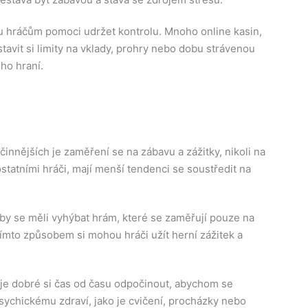
u hráčům pomoci udržet kontrolu. Mnoho online kasin,
avit si limity na vklady, prohry nebo dobu strávenou
ho hraní.
činnějších je zaměření se na zábavu a zážitky, nikoli na
 ostatními hráči, mají menší tendenci se soustředit na
 by se měli vyhýbat hrám, které se zaměřují pouze na
. Tímto způsobem si mohou hráči užít herní zážitek a
o je dobré si čas od času odpočinout, abychom se
 psychickému zdraví, jako je cvičení, procházky nebo