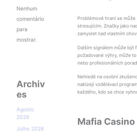
Nenhum
Problémové hraní se může p
comentário
stresujícím. Značky jako n
para
zamyslet nad vlastním chová
mostrar.
Dalším signálem může být fr
požadované výhry, může to n
nebo profesionálních pora
Nehledě na osobní zkušenos
Archiv
nabízejí vzdělávací progra
es
každého, kdo se chce vyhn
Agosto
2026
Mafia Casino
Julho 2026