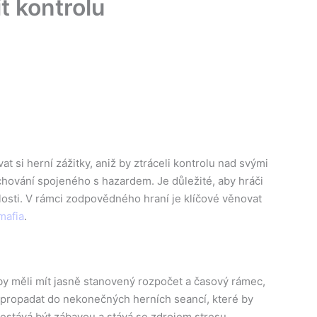
t kontrolu
si herní zážitky, aniž by ztráceli kontrolu nad svými
hování spojeného s hazardem. Je důležité, aby hráči
osti. V rámci zodpovědného hraní je klíčové věnovat
mafia
.
 by měli mít jasně stanovený rozpočet a časový rámec,
propadat do nekonečných herních seancí, které by
přestává být zábavou a stává se zdrojem stresu.