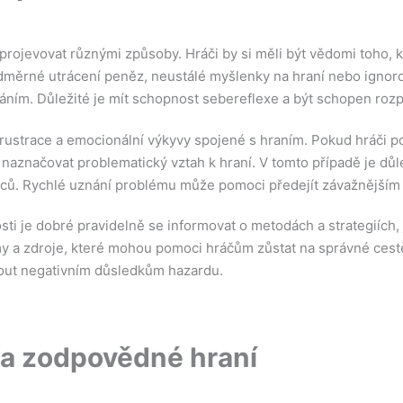
rojevovat různými způsoby. Hráči by si měli být vědomi toho, kd
adměrné utrácení peněz, neustálé myšlenky na hraní nebo ignoro
ním. Důležité je mít schopnost sebereflexe a být schopen rozpo
ustrace a emocionální výkyvy spojené s hraním. Pokud hráči poc
aznačovat problematický vztah k hraní. V tomto případě je důle
dců. Rychlé uznání problému může pomoci předejít závažnějším
ti je dobré pravidelně se informovat o metodách a strategiích
my a zdroje, které mohou pomoci hráčům zůstat na správné cestě
out negativním důsledkům hazardu.
 a zodpovědné hraní