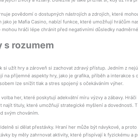
nuje povědomí o dostupných nástrojích a zdrojích, které moho
jako je Mafia Casino, nabízí funkce, které umožňují hráčům nast
 mohou hráči lépe chránit před negativními důsledky nadměrné
ry s rozumem
 si užít hry a zároveň si zachovat zdravý přístup. Jedním z nejú
jí na příjemné aspekty hry, jako je grafika, příběh a interakce s
sobem lze snížit tlak a stres spojený s očekáváním výher.
volba her, které poskytují adekvátní míru výzvy a zábavy. Hráči
it najít tituly, které umožňují strategické myšlení a dovednosti
nad svým chováním.
idelně si dělat přestávky. Hraní her může být návykové, a prot
távky by měly zahrnovat aktivity, které přispívají k fyzickému a