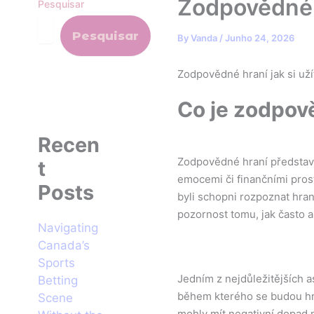
Zodpovědné hr
Pesquisar
Pesquisar
By
Vanda
/
Junho 24, 2026
Zodpovědné hraní jak si užít
Co je zodpov
Recen
Zodpovědné hraní představuj
t
emocemi či finančními pros
Posts
byli schopni rozpoznat hra
pozornost tomu, jak často a
Navigating
Canada’s
Sports
Jedním z nejdůležitějších a
Betting
během kterého se budou hra
Scene
mohly mít negativní dopad na