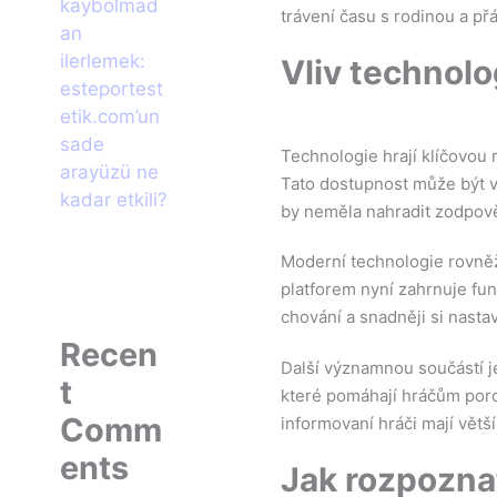
kaybolmad
trávení času s rodinou a přá
an
ilerlemek:
Vliv technolo
esteportest
etik.com’un
sade
Technologie hrají klíčovou r
arayüzü ne
Tato dostupnost může být v
kadar etkili?
by neměla nahradit zodpověd
Moderní technologie rovněž
platforem nyní zahrnuje fu
chování a snadněji si nastav
Recen
Další významnou součástí j
t
které pomáhají hráčům poro
Comm
informovaní hráči mají větš
ents
Jak rozpozna