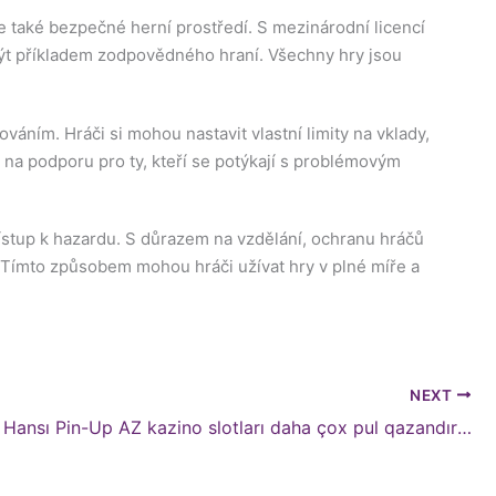
le také bezpečné herní prostředí. S mezinárodní licencí
být příkladem zodpovědného hraní. Všechny hry jsou
váním. Hráči si mohou nastavit vlastní limity na vklady,
 na podporu pro ty, kteří se potýkají s problémovým
ístup k hazardu. S důrazem na vzdělání, ochranu hráčů
ti. Tímto způsobem mohou hráči užívat hry v plné míře a
NEXT
Hansı Pin-Up AZ kazino slotları daha çox pul qazandırır?