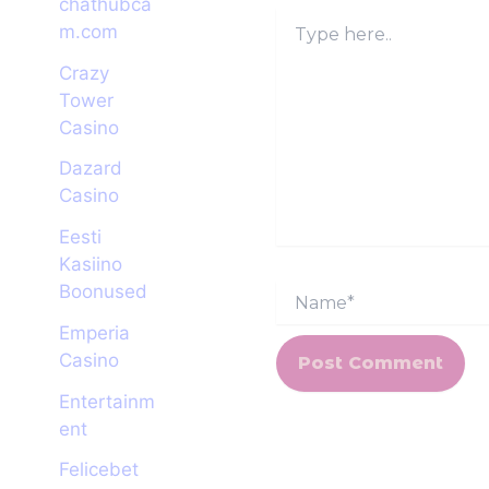
chathubca
Type
m.com
here..
Crazy
Tower
Сasino
Dazard
Casino
Eesti
Kasiino
Name*
Boonused
Emperia
Casino
Entertainm
ent
Felicebet