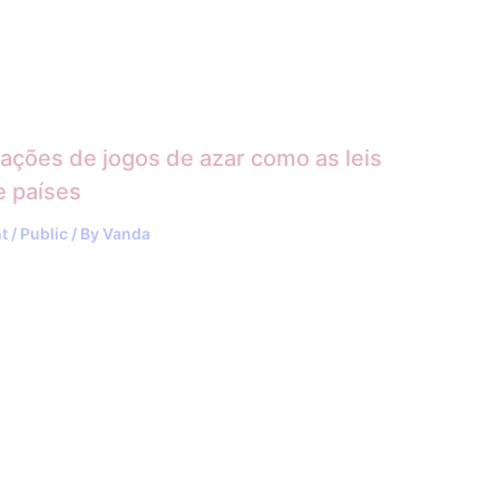
ções de jogos de azar como as leis
e países
t
/
Public
/ By
Vanda