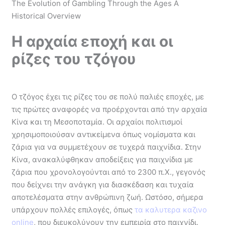
The Evolution of Gambling Through the Ages A
Historical Overview
Η αρχαία εποχή και οι
ρίζες του τζόγου
Ο τζόγος έχει τις ρίζες του σε πολύ παλιές εποχές, με
τις πρώτες αναφορές να προέρχονται από την αρχαία
Κίνα και τη Μεσοποταμία. Οι αρχαίοι πολιτισμοί
χρησιμοποιούσαν αντικείμενα όπως νομίσματα και
ζάρια για να συμμετέχουν σε τυχερά παιχνίδια. Στην
Κίνα, ανακαλύφθηκαν αποδείξεις για παιχνίδια με
ζάρια που χρονολογούνται από το 2300 π.Χ., γεγονός
που δείχνει την ανάγκη για διασκέδαση και τυχαία
αποτελέσματα στην ανθρώπινη ζωή. Ωστόσο, σήμερα
υπάρχουν πολλές επιλογές, όπως
τα καλυτερα καζινο
online
, που διευκολύνουν την εμπειρία στο παιχνίδι.