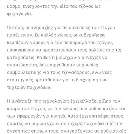
κόσμο, ενισχύοντας την ιδέα του τζόγου ως
ψυχαγωγία.
Ωστόσο, οι ανησυχίες για τις συνέπειες του τζόγου
παρέμειναν. Σε πολλές χώρες, οι κυβερνήσεις
θεσπίζουν νόμους για τον περιορισμό του τζόγου,
προκειμένου να προστατεύσουν τους πολίτες από τις
καταχρήσεις. Καθώς η βιομηχανία συνέχιζε να
αναπτύσσεται, δημιουργήθηκαν υπηρεσίες
συμβουλευτικής για τους τζογαδόρους, ενώ νέες
στρατηγικές προτάθηκαν για τη διαχείριση των
τυχερών παιχνιδιών.
Η ανάπτυξη της τεχνολογίας έχει αλλάξει ριζικά τον
κόσμο του τζόγου, με την έλευση των online καζίνο και
των εφαρμογών για κινητά. Αυτό έχει επιτρέψει στους
παίκτες να συμμετέχουν σε τυχερά παιχνίδια από την
άνεση των σπιτιών τους, αναγκάζοντας τις ρυθμιστικές