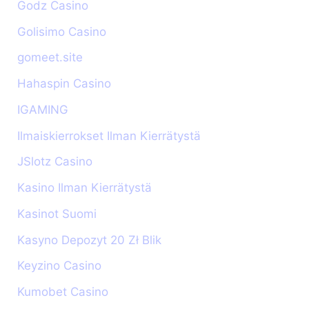
Godz Casino
Golisimo Casino
gomeet.site
Hahaspin Casino
IGAMING
Ilmaiskierrokset Ilman Kierrätystä
JSlotz Casino
Kasino Ilman Kierrätystä
Kasinot Suomi
Kasyno Depozyt 20 Zł Blik
Keyzino Casino
Kumobet Casino