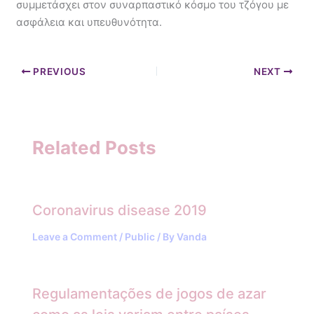
συμμετάσχει στον συναρπαστικό κόσμο του τζόγου με
ασφάλεια και υπευθυνότητα.
PREVIOUS
NEXT
Related Posts
Coronavirus disease 2019
Leave a Comment
/
Public
/ By
Vanda
Regulamentações de jogos de azar