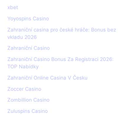
xbet
Yoyospins Casino
Zahraniční casina pro české hráče: Bonus bez
vkladu 2026
Zahraniční Casino
Zahraniční Casino Bonus Za Registraci 2026:
TOP Nabídky
Zahraniční Online Casina V Česku
Zoccer Casino
Zombillion Casino
Zuluspins Casino