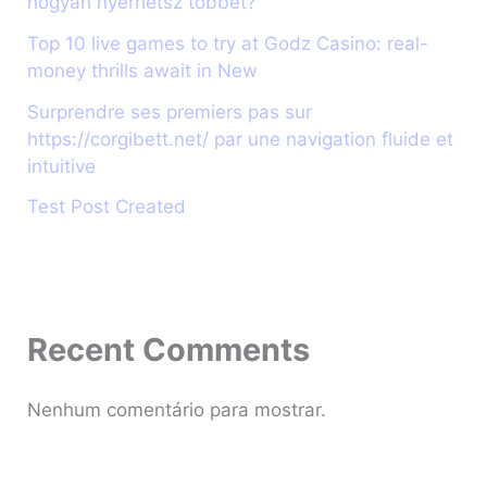
hogyan nyerhetsz többet?
Top 10 live games to try at Godz Casino: real-
money thrills await in New
Surprendre ses premiers pas sur
https://corgibett.net/ par une navigation fluide et
intuitive
Test Post Created
Recent Comments
Nenhum comentário para mostrar.