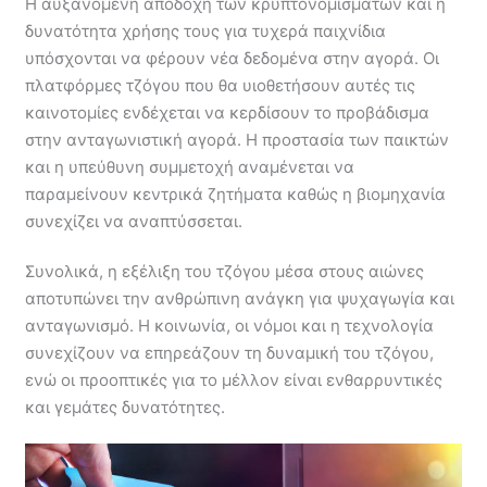
Η αυξανόμενη αποδοχή των κρυπτονομισμάτων και η
δυνατότητα χρήσης τους για τυχερά παιχνίδια
υπόσχονται να φέρουν νέα δεδομένα στην αγορά. Οι
πλατφόρμες τζόγου που θα υιοθετήσουν αυτές τις
καινοτομίες ενδέχεται να κερδίσουν το προβάδισμα
στην ανταγωνιστική αγορά. Η προστασία των παικτών
και η υπεύθυνη συμμετοχή αναμένεται να
παραμείνουν κεντρικά ζητήματα καθώς η βιομηχανία
συνεχίζει να αναπτύσσεται.
Συνολικά, η εξέλιξη του τζόγου μέσα στους αιώνες
αποτυπώνει την ανθρώπινη ανάγκη για ψυχαγωγία και
ανταγωνισμό. Η κοινωνία, οι νόμοι και η τεχνολογία
συνεχίζουν να επηρεάζουν τη δυναμική του τζόγου,
ενώ οι προοπτικές για το μέλλον είναι ενθαρρυντικές
και γεμάτες δυνατότητες.