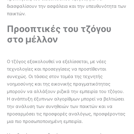
διασφαλίσουν την ασφάλεια και την υπευθυνότητα των
παικτών.
Προοπτικές του τζόγου
στο μέλλον
Ο τζόγος εξακολουθεί να εξελίσσεται, με νέες
τεχνολογίες και προσεγγίσεις να προστίθενται
συνεχώς. Οι τάσεις στον τομέα της τεχνητής
νοημοσύνης και της εικονικής πραγματικότητας
μπορούν να αλλάξουν ριζικά την εμπειρία του τζόγου.
Η ανάπτυξη έξυπνων αλγορίθμων μπορεί να βελτιώσει
την ανάλυση των συνηθειών των παικτών και να
προσαρμόσει τις προσφορές αναλόγως, προσφέροντας
μια πιο προσωποποιημένη εμπειρία.