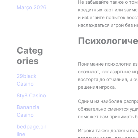
Не забывайте также о том
Março 2026
кредитных карт или заимст
и избегайте попыток восс
наслаждаться игрой без н
Психологиче
Categ
ories
Понимание психологии аз
осознают, как азартные и
29black
восторга до отчаяния, и 
Casino
решения игрока.
8ty8 Casino
Одним из наиболее распр
Bananzia
обязательно сменятся уда
Casino
поможет вам принимать б
bedpage.on
Игроки также должны помн
line