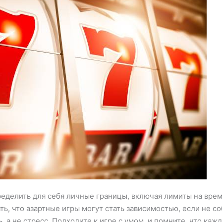
делить для себя личные границы, включая лимиты на время 
ь, что азартные игры могут стать зависимостью, если не со
 а не стресс. Подходите к игре с умом, и помните, что каж