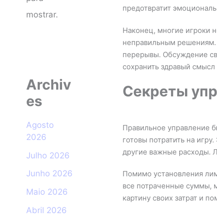
предотвратит эмоциональ
mostrar.
Наконец, многие игроки н
неправильным решениям. 
перерывы. Обсуждение св
сохранить здравый смысл 
Archiv
Секреты упр
es
Agosto
Правильное управление б
2026
готовы потратить на игру
другие важные расходы. Л
Julho 2026
Junho 2026
Помимо установления лим
все потраченные суммы, 
Maio 2026
картину своих затрат и п
Abril 2026