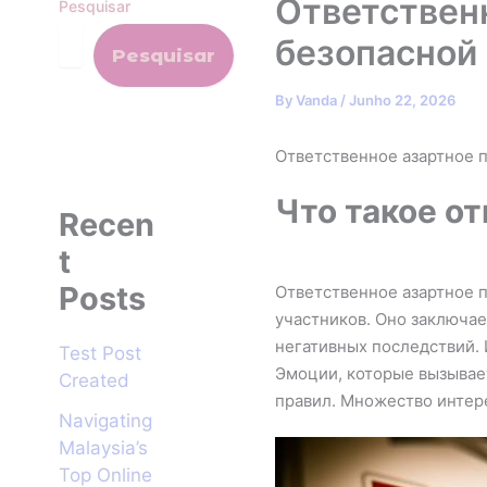
Ответственн
Pesquisar
безопасной
Pesquisar
By
Vanda
/
Junho 22, 2026
Ответственное азартное п
Что такое о
Recen
t
Posts
Ответственное азартное п
участников. Оно заключае
негативных последствий. 
Test Post
Эмоции, которые вызывае
Created
правил. Множество инте
Navigating
Malaysia’s
Top Online