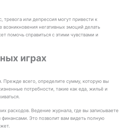
, тревога или депрессия могут привести к
е возникновения негативных эмоций делать
т помочь справиться с этими чувствами и
ных играх
. Прежде всего, определите сумму, которую вы
жизненные потребности, такие как еда, жильё и
живаться.
их расходов. Ведение журнала, где вы записываете
 финансами. Это позволит вам видеть полную
джет.