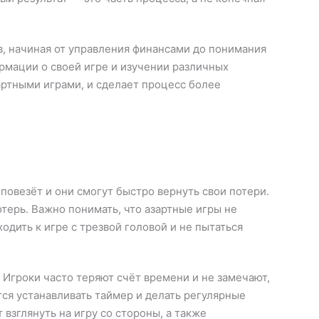
, начиная от управления финансами до понимания
рмации о своей игре и изучении различных
артными играми, и сделает процесс более
повезёт и они смогут быстро вернуть свои потери.
терь. Важно понимать, что азартные игры не
одить к игре с трезвой головой и не пытаться
 Игроки часто теряют счёт времени и не замечают,
ся устанавливать таймер и делать регулярные
взглянуть на игру со стороны, а также