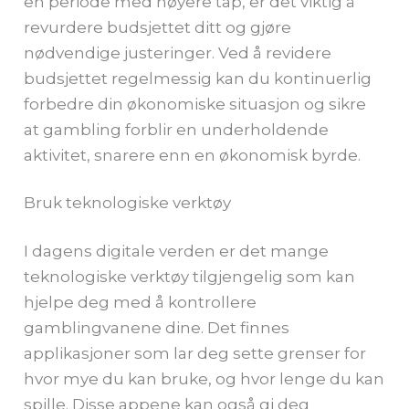
en periode med høyere tap, er det viktig å
revurdere budsjettet ditt og gjøre
nødvendige justeringer. Ved å revidere
budsjettet regelmessig kan du kontinuerlig
forbedre din økonomiske situasjon og sikre
at gambling forblir en underholdende
aktivitet, snarere enn en økonomisk byrde.
Bruk teknologiske verktøy
I dagens digitale verden er det mange
teknologiske verktøy tilgjengelig som kan
hjelpe deg med å kontrollere
gamblingvanene dine. Det finnes
applikasjoner som lar deg sette grenser for
hvor mye du kan bruke, og hvor lenge du kan
spille. Disse appene kan også gi deg