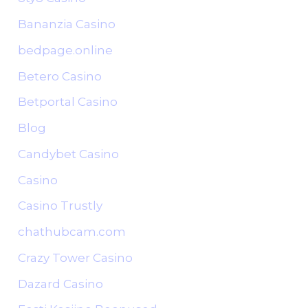
Bananzia Casino
bedpage.online
Betero Casino
Betportal Casino
Blog
Candybet Casino
Casino
Casino Trustly
chathubcam.com
Crazy Tower Сasino
Dazard Casino