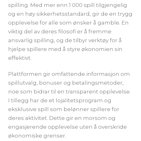
spilling. Med mer enn 1 000 spill tilgjengelig
og en høy sikkerhetsstandard, gir de en trygg
opplevelse for alle som ønsker å gamble. En
viktig del av deres filosofi er å fremme
ansvarlig spilling, og de tilbyr verktøy for å
hjelpe spillere med å styre økonomien sin
effektivt.
Plattformen gir omfattende informasjon om
spillutvalg, bonuser og betalingsmetoder,
noe som bidrar til en transparent opplevelse.
I tillegg har de et lojalitetsprogram og
eksklusive spill som belønner spillere for
deres aktivitet. Dette gir en morsom og
engasjerende opplevelse uten å overskride
økonomiske grenser.