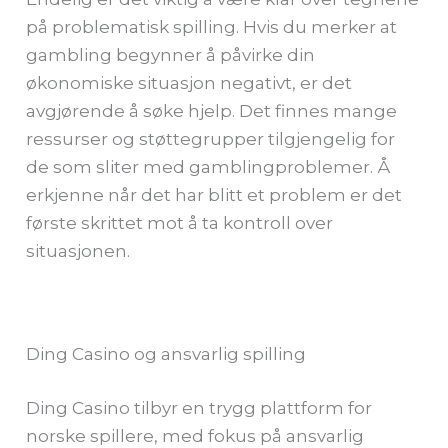
på problematisk spilling. Hvis du merker at
gambling begynner å påvirke din
økonomiske situasjon negativt, er det
avgjørende å søke hjelp. Det finnes mange
ressurser og støttegrupper tilgjengelig for
de som sliter med gamblingproblemer. Å
erkjenne når det har blitt et problem er det
første skrittet mot å ta kontroll over
situasjonen.
Ding Casino og ansvarlig spilling
Ding Casino tilbyr en trygg plattform for
norske spillere, med fokus på ansvarlig