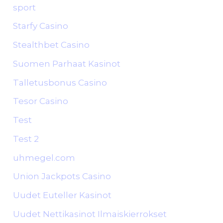
sport
Starfy Casino
Stealthbet Casino
Suomen Parhaat Kasinot
Talletusbonus Casino
Tesor Casino
Test
Test 2
uhmegel.com
Union Jackpots Casino
Uudet Euteller Kasinot
Uudet Nettikasinot Ilmaiskierrokset