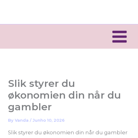
Skip
to
content
Slik styrer du
økonomien din når du
gambler
By
Vanda
/
Junho 10, 2026
Slik styrer du økonomien din når du gambler