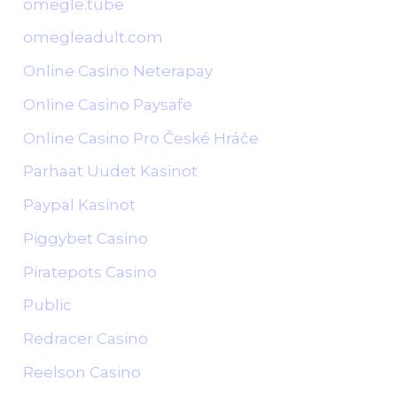
omegle.tube
omegleadult.com
Online Casino Neterapay
Online Casino Paysafe
Online Casino Pro České Hráče
Parhaat Uudet Kasinot
Paypal Kasinot
Piggybet Casino
Piratepots Casino
Public
Redracer Casino
Reelson Casino