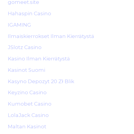
gomeet.site
Hahaspin Casino
IGAMING
Ilmaiskierrokset Ilman Kierrätystä
JSlotz Casino
Kasino Ilman Kierrätystä
Kasinot Suomi
Kasyno Depozyt 20 Zł Blik
Keyzino Casino
Kumobet Casino
LolaJack Casino
Maltan Kasinot