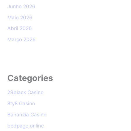
Junho 2026
Maio 2026
Abril 2026
Março 2026
Categories
29black Casino
8ty8 Casino
Bananzia Casino
bedpage.online