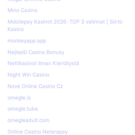
Mino Casino
Mobilepay Kasinot 2026: TOP 3 valinnat | Siirto
Kasino
monkeyapp.app
Nejlepší Casino Bonusy
Nettikasinot Ilman Kierrätystä
Night Win Casino
Nové Online Casino Cz
omegle.is
omegle.tube
omegleadult.com
Online Casino Neterapay