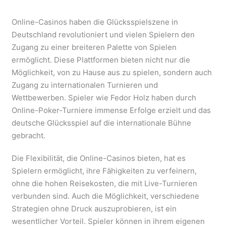
Online-Casinos haben die Glücksspielszene in
Deutschland revolutioniert und vielen Spielern den
Zugang zu einer breiteren Palette von Spielen
ermöglicht. Diese Plattformen bieten nicht nur die
Möglichkeit, von zu Hause aus zu spielen, sondern auch
Zugang zu internationalen Turnieren und
Wettbewerben. Spieler wie Fedor Holz haben durch
Online-Poker-Turniere immense Erfolge erzielt und das
deutsche Glücksspiel auf die internationale Bühne
gebracht.
Die Flexibilität, die Online-Casinos bieten, hat es
Spielern ermöglicht, ihre Fähigkeiten zu verfeinern,
ohne die hohen Reisekosten, die mit Live-Turnieren
verbunden sind. Auch die Möglichkeit, verschiedene
Strategien ohne Druck auszuprobieren, ist ein
wesentlicher Vorteil. Spieler können in ihrem eigenen