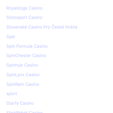
Royaldogs Casino
Slotosport Casino
Slovenské Casino Pro České Hráče
Spei
Spin Formula Casino
SpinChester Casino
Spinhub Casino
SpinLynx Casino
SpinRain Casino
sport
Starfy Casino
Stealthbet Casino