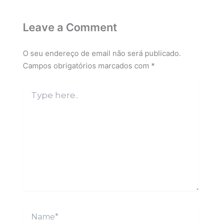
Leave a Comment
O seu endereço de email não será publicado.
Campos obrigatórios marcados com
*
Type
here..
Name*