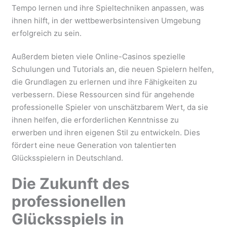
Tempo lernen und ihre Spieltechniken anpassen, was
ihnen hilft, in der wettbewerbsintensiven Umgebung
erfolgreich zu sein.
Außerdem bieten viele Online-Casinos spezielle
Schulungen und Tutorials an, die neuen Spielern helfen,
die Grundlagen zu erlernen und ihre Fähigkeiten zu
verbessern. Diese Ressourcen sind für angehende
professionelle Spieler von unschätzbarem Wert, da sie
ihnen helfen, die erforderlichen Kenntnisse zu
erwerben und ihren eigenen Stil zu entwickeln. Dies
fördert eine neue Generation von talentierten
Glücksspielern in Deutschland.
Die Zukunft des
professionellen
Glücksspiels in