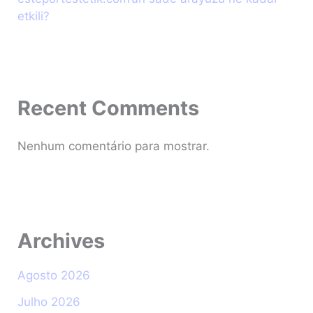
etkili?
Recent Comments
Nenhum comentário para mostrar.
Archives
Agosto 2026
Julho 2026