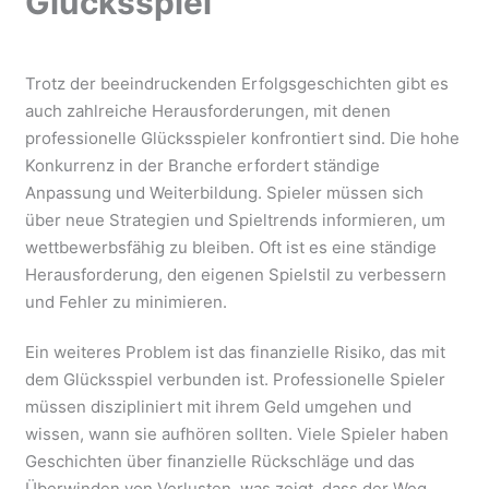
Glücksspiel
Trotz der beeindruckenden Erfolgsgeschichten gibt es
auch zahlreiche Herausforderungen, mit denen
professionelle Glücksspieler konfrontiert sind. Die hohe
Konkurrenz in der Branche erfordert ständige
Anpassung und Weiterbildung. Spieler müssen sich
über neue Strategien und Spieltrends informieren, um
wettbewerbsfähig zu bleiben. Oft ist es eine ständige
Herausforderung, den eigenen Spielstil zu verbessern
und Fehler zu minimieren.
Ein weiteres Problem ist das finanzielle Risiko, das mit
dem Glücksspiel verbunden ist. Professionelle Spieler
müssen diszipliniert mit ihrem Geld umgehen und
wissen, wann sie aufhören sollten. Viele Spieler haben
Geschichten über finanzielle Rückschläge und das
Überwinden von Verlusten, was zeigt, dass der Weg