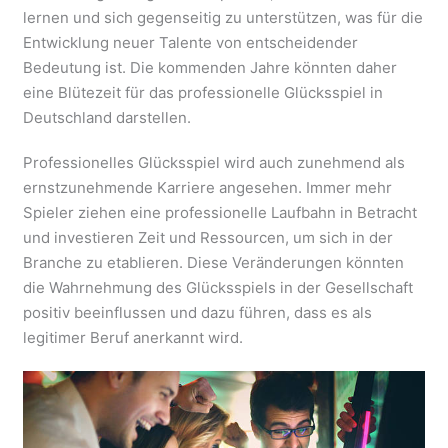
lernen und sich gegenseitig zu unterstützen, was für die
Entwicklung neuer Talente von entscheidender
Bedeutung ist. Die kommenden Jahre könnten daher
eine Blütezeit für das professionelle Glücksspiel in
Deutschland darstellen.
Professionelles Glücksspiel wird auch zunehmend als
ernstzunehmende Karriere angesehen. Immer mehr
Spieler ziehen eine professionelle Laufbahn in Betracht
und investieren Zeit und Ressourcen, um sich in der
Branche zu etablieren. Diese Veränderungen könnten
die Wahrnehmung des Glücksspiels in der Gesellschaft
positiv beeinflussen und dazu führen, dass es als
legitimer Beruf anerkannt wird.