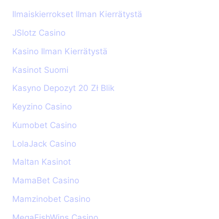
Ilmaiskierrokset Ilman Kierrätystä
JSlotz Casino
Kasino Ilman Kierrätystä
Kasinot Suomi
Kasyno Depozyt 20 Zł Blik
Keyzino Casino
Kumobet Casino
LolaJack Casino
Maltan Kasinot
MamaBet Casino
Mamzinobet Casino
MegaFishWins Casino