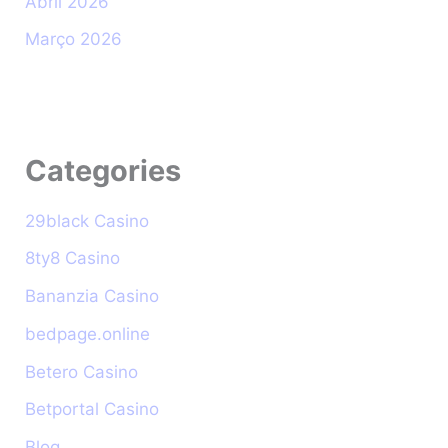
Abril 2026
Março 2026
Categories
29black Casino
8ty8 Casino
Bananzia Casino
bedpage.online
Betero Casino
Betportal Casino
Blog