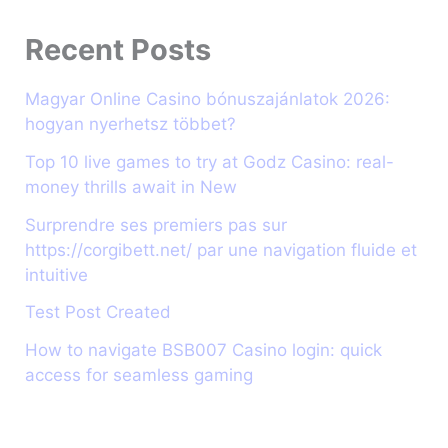
Recent Posts
Magyar Online Casino bónuszajánlatok 2026:
hogyan nyerhetsz többet?
Top 10 live games to try at Godz Casino: real-
money thrills await in New
Surprendre ses premiers pas sur
https://corgibett.net/ par une navigation fluide et
intuitive
Test Post Created
How to navigate BSB007 Casino login: quick
access for seamless gaming