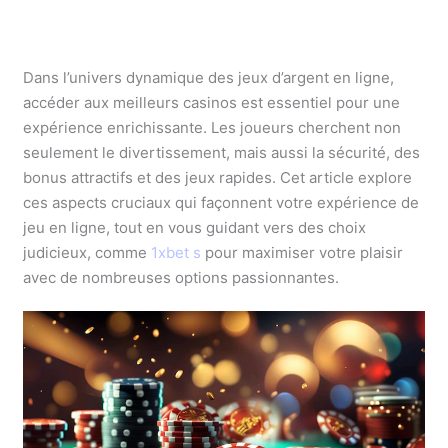
Dans l’univers dynamique des jeux d’argent en ligne,
accéder aux meilleurs casinos est essentiel pour une
expérience enrichissante. Les joueurs cherchent non
seulement le divertissement, mais aussi la sécurité, des
bonus attractifs et des jeux rapides. Cet article explore
ces aspects cruciaux qui façonnent votre expérience de
jeu en ligne, tout en vous guidant vers des choix
judicieux, comme
1xbet s
pour maximiser votre plaisir
avec de nombreuses options passionnantes.