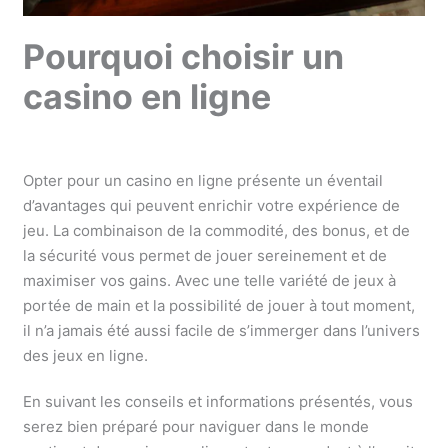
Pourquoi choisir un
casino en ligne
Opter pour un casino en ligne présente un éventail
d’avantages qui peuvent enrichir votre expérience de
jeu. La combinaison de la commodité, des bonus, et de
la sécurité vous permet de jouer sereinement et de
maximiser vos gains. Avec une telle variété de jeux à
portée de main et la possibilité de jouer à tout moment,
il n’a jamais été aussi facile de s’immerger dans l’univers
des jeux en ligne.
En suivant les conseils et informations présentés, vous
serez bien préparé pour naviguer dans le monde