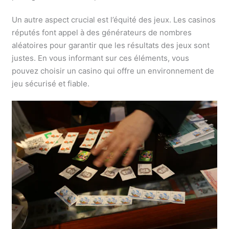
Un autre aspect crucial est l’équité des jeux. Les casinos
réputés font appel à des générateurs de nombres
aléatoires pour garantir que les résultats des jeux sont
justes. En vous informant sur ces éléments, vous
pouvez choisir un casino qui offre un environnement de
jeu sécurisé et fiable.