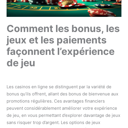
Comment les bonus, les
jeux et les paiements
façonnent l’expérience
de jeu
Les casinos en ligne se distinguent par la variété de
bonus qu’ils offrent, allant des bonus de bienvenue aux
promotions régulières. Ces avantages financiers
peuvent considérablement améliorer votre expérience
de jeu, en vous permettant d’explorer davantage de jeux
sans risquer trop d’argent. Les options de jeux