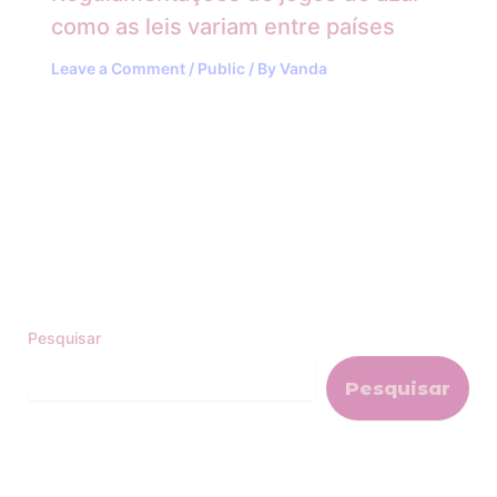
como as leis variam entre países
Leave a Comment
/
Public
/ By
Vanda
Pesquisar
Pesquisar