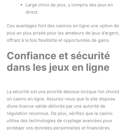
Large choix de jeux, y compris des jeux en
direct.
Ces avantages font des casinos en ligne une option de
plus en plus prisée pour les amateurs de jeux d’argent,
offrant à la fois flexibilité et opportunités de gains.
Confiance et sécurité
dans les jeux en ligne
La sécurité est une priorité absolue lorsque l’on choisit
un casino en ligne. Assurez-vous que le site dispose
d’une licence valide délivrée par une autorité de
régulation reconnue. De plus, vérifiez que le casino
utilise des technologies de cryptage avancées pour
protéger vos données personnelles et financières.