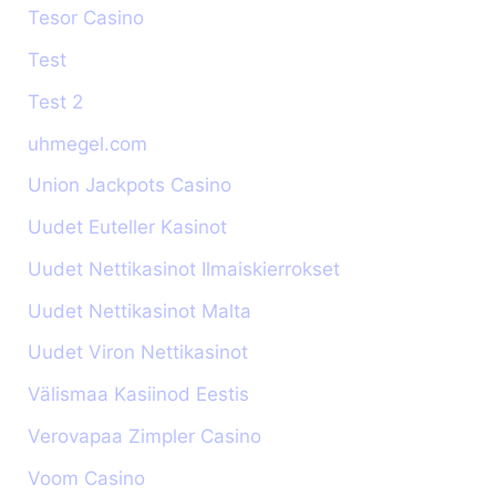
Tesor Casino
Test
Test 2
uhmegel.com
Union Jackpots Casino
Uudet Euteller Kasinot
Uudet Nettikasinot Ilmaiskierrokset
Uudet Nettikasinot Malta
Uudet Viron Nettikasinot
Välismaa Kasiinod Eestis
Verovapaa Zimpler Casino
Voom Casino