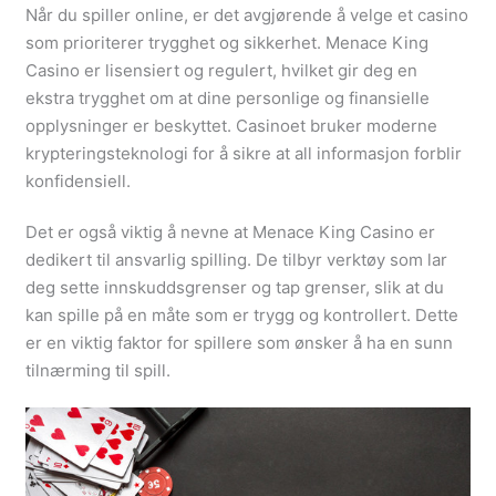
Når du spiller online, er det avgjørende å velge et casino
som prioriterer trygghet og sikkerhet. Menace King
Casino er lisensiert og regulert, hvilket gir deg en
ekstra trygghet om at dine personlige og finansielle
opplysninger er beskyttet. Casinoet bruker moderne
krypteringsteknologi for å sikre at all informasjon forblir
konfidensiell.
Det er også viktig å nevne at Menace King Casino er
dedikert til ansvarlig spilling. De tilbyr verktøy som lar
deg sette innskuddsgrenser og tap grenser, slik at du
kan spille på en måte som er trygg og kontrollert. Dette
er en viktig faktor for spillere som ønsker å ha en sunn
tilnærming til spill.