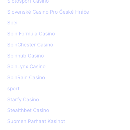
Slotosport Casino
Slovenské Casino Pro České Hráče
Spei
Spin Formula Casino
SpinChester Casino
Spinhub Casino
SpinLynx Casino
SpinRain Casino
sport
Starfy Casino
Stealthbet Casino
Suomen Parhaat Kasinot