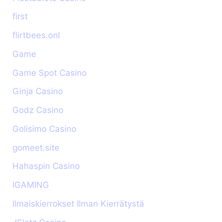
first
flirtbees.onl
Game
Game Spot Casino
Ginja Casino
Godz Casino
Golisimo Casino
gomeet.site
Hahaspin Casino
IGAMING
Ilmaiskierrokset Ilman Kierrätystä