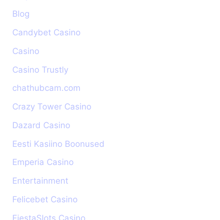
Blog
Candybet Casino
Casino
Casino Trustly
chathubcam.com
Crazy Tower Сasino
Dazard Casino
Eesti Kasiino Boonused
Emperia Casino
Entertainment
Felicebet Casino
FiestaSlots Casino