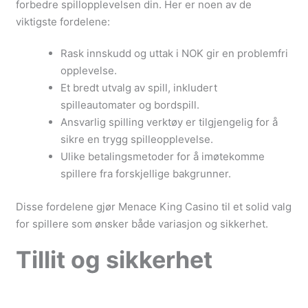
forbedre spillopplevelsen din. Her er noen av de
viktigste fordelene:
Rask innskudd og uttak i NOK gir en problemfri
opplevelse.
Et bredt utvalg av spill, inkludert
spilleautomater og bordspill.
Ansvarlig spilling verktøy er tilgjengelig for å
sikre en trygg spilleopplevelse.
Ulike betalingsmetoder for å imøtekomme
spillere fra forskjellige bakgrunner.
Disse fordelene gjør Menace King Casino til et solid valg
for spillere som ønsker både variasjon og sikkerhet.
Tillit og sikkerhet