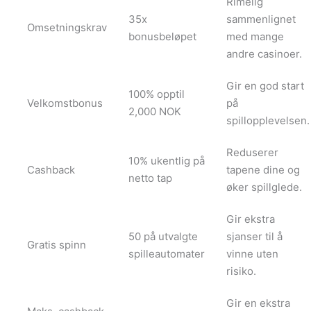
Rimelig
35x
sammenlignet
Omsetningskrav
bonusbeløpet
med mange
andre casinoer.
Gir en god start
100% opptil
Velkomstbonus
på
2,000 NOK
spillopplevelsen.
Reduserer
10% ukentlig på
Cashback
tapene dine og
netto tap
øker spillglede.
Gir ekstra
50 på utvalgte
sjanser til å
Gratis spinn
spilleautomater
vinne uten
risiko.
Gir en ekstra