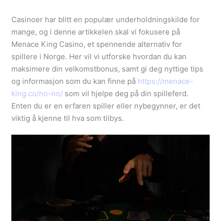
Casinoer har blitt en populær underholdningskilde for
mange, og i denne artikkelen skal vi fokusere på
Menace King Casino, et spennende alternativ for
spillere i Norge. Her vil vi utforske hvordan du kan
maksimere din velkomstbonus, samt gi deg nyttige tips
og informasjon som du kan finne på
https://menace-
king.co/no-no/
som vil hjelpe deg på din spilleferd.
Enten du er en erfaren spiller eller nybegynner, er det
viktig å kjenne til hva som tilbys.