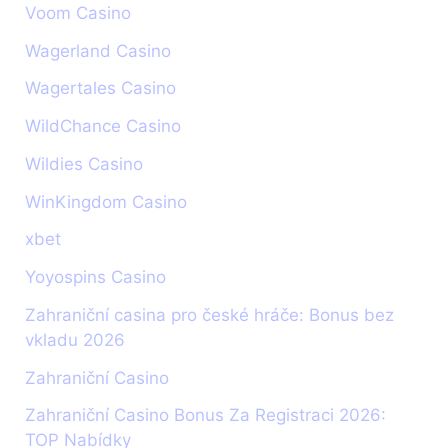
Voom Casino
Wagerland Casino
Wagertales Casino
WildChance Casino
Wildies Casino
WinKingdom Casino
xbet
Yoyospins Casino
Zahraniční casina pro české hráče: Bonus bez
vkladu 2026
Zahraniční Casino
Zahraniční Casino Bonus Za Registraci 2026:
TOP Nabídky