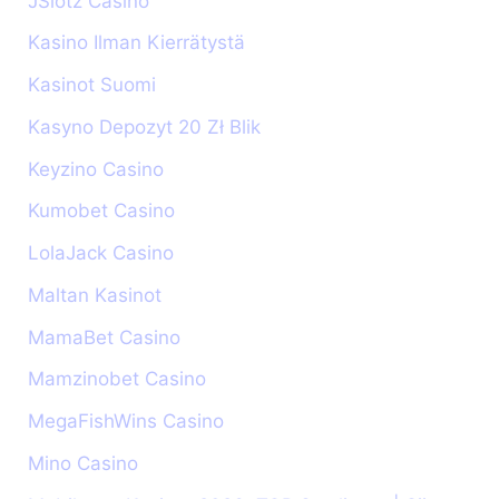
JSlotz Casino
Kasino Ilman Kierrätystä
Kasinot Suomi
Kasyno Depozyt 20 Zł Blik
Keyzino Casino
Kumobet Casino
LolaJack Casino
Maltan Kasinot
MamaBet Casino
Mamzinobet Casino
MegaFishWins Casino
Mino Casino