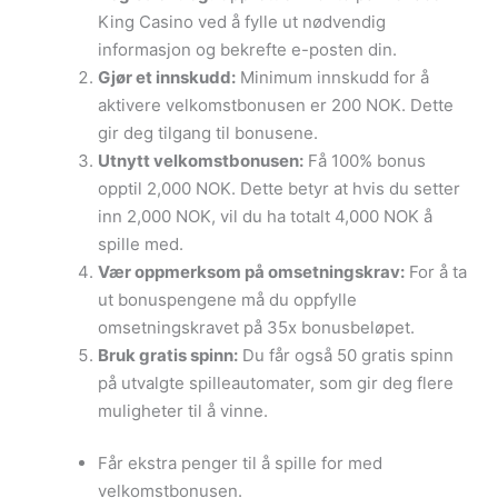
King Casino ved å fylle ut nødvendig
informasjon og bekrefte e-posten din.
Gjør et innskudd:
Minimum innskudd for å
aktivere velkomstbonusen er 200 NOK. Dette
gir deg tilgang til bonusene.
Utnytt velkomstbonusen:
Få 100% bonus
opptil 2,000 NOK. Dette betyr at hvis du setter
inn 2,000 NOK, vil du ha totalt 4,000 NOK å
spille med.
Vær oppmerksom på omsetningskrav:
For å ta
ut bonuspengene må du oppfylle
omsetningskravet på 35x bonusbeløpet.
Bruk gratis spinn:
Du får også 50 gratis spinn
på utvalgte spilleautomater, som gir deg flere
muligheter til å vinne.
Får ekstra penger til å spille for med
velkomstbonusen.