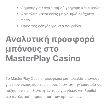
Δημιουργία λογαριασμού γρήγορη και εύκολη
Ασφαλείς καταθέσεις με χαμηλό ελάχιστο
ποσό
Προσιτός οδηγός για νέα παιχνίδια
Αναλυτική προσφορά
μπόνους στο
MasterPlay Casino
Το MasterPlay Casino προσφέρει μια ποικιλία μπόνους
για τους νέους παίκτες, προσφέροντας την ευκαιρία να
αυξήσουν τις πιθανότητές τους για νίκες. Ακολουθεί
μια αναλυτική παρουσίαση των προσφορών: