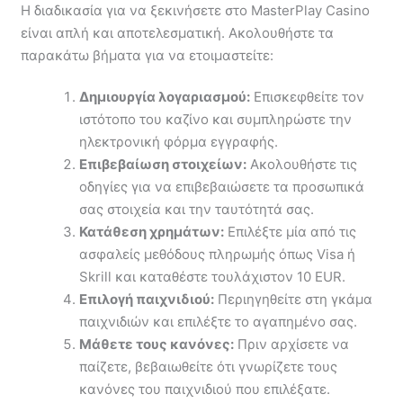
Η διαδικασία για να ξεκινήσετε στο MasterPlay Casino
είναι απλή και αποτελεσματική. Ακολουθήστε τα
παρακάτω βήματα για να ετοιμαστείτε:
Δημιουργία λογαριασμού:
Επισκεφθείτε τον
ιστότοπο του καζίνο και συμπληρώστε την
ηλεκτρονική φόρμα εγγραφής.
Επιβεβαίωση στοιχείων:
Ακολουθήστε τις
οδηγίες για να επιβεβαιώσετε τα προσωπικά
σας στοιχεία και την ταυτότητά σας.
Κατάθεση χρημάτων:
Επιλέξτε μία από τις
ασφαλείς μεθόδους πληρωμής όπως Visa ή
Skrill και καταθέστε τουλάχιστον 10 EUR.
Επιλογή παιχνιδιού:
Περιηγηθείτε στη γκάμα
παιχνιδιών και επιλέξτε το αγαπημένο σας.
Μάθετε τους κανόνες:
Πριν αρχίσετε να
παίζετε, βεβαιωθείτε ότι γνωρίζετε τους
κανόνες του παιχνιδιού που επιλέξατε.