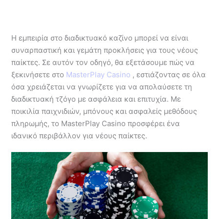
Η εμπειρία στο διαδικτυακό καζίνο μπορεί να είναι
συναρπαστική και γεμάτη προκλήσεις για τους νέους
παίκτες. Σε αυτόν τον οδηγό, θα εξετάσουμε πώς να
ξεκινήσετε στο
MasterPlay Casino
, εστιάζοντας σε όλα
όσα χρειάζεται να γνωρίζετε για να απολαύσετε τη
διαδικτυακή τζόγο με ασφάλεια και επιτυχία. Με
ποικιλία παιχνιδιών, μπόνους και ασφαλείς μεθόδους
πληρωμής, το MasterPlay Casino προσφέρει ένα
ιδανικό περιβάλλον για νέους παίκτες.