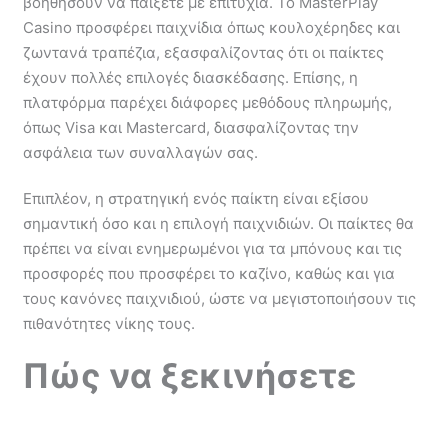
βοηθήσουν να παίξετε με επιτυχία. Το MasterPlay
Casino προσφέρει παιχνίδια όπως κουλοχέρηδες και
ζωντανά τραπέζια, εξασφαλίζοντας ότι οι παίκτες
έχουν πολλές επιλογές διασκέδασης. Επίσης, η
πλατφόρμα παρέχει διάφορες μεθόδους πληρωμής,
όπως Visa και Mastercard, διασφαλίζοντας την
ασφάλεια των συναλλαγών σας.
Επιπλέον, η στρατηγική ενός παίκτη είναι εξίσου
σημαντική όσο και η επιλογή παιχνιδιών. Οι παίκτες θα
πρέπει να είναι ενημερωμένοι για τα μπόνους και τις
προσφορές που προσφέρει το καζίνο, καθώς και για
τους κανόνες παιχνιδιού, ώστε να μεγιστοποιήσουν τις
πιθανότητες νίκης τους.
Πώς να ξεκινήσετε