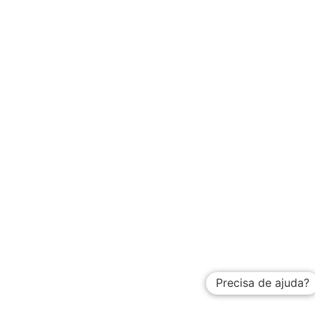
Precisa de ajuda?