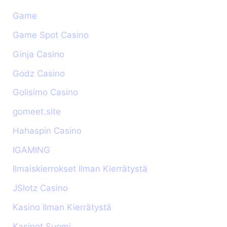
Game
Game Spot Casino
Ginja Casino
Godz Casino
Golisimo Casino
gomeet.site
Hahaspin Casino
IGAMING
Ilmaiskierrokset Ilman Kierrätystä
JSlotz Casino
Kasino Ilman Kierrätystä
Kasinot Suomi