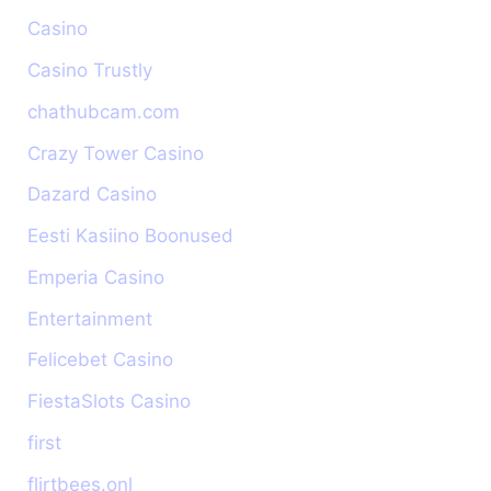
Casino
Casino Trustly
chathubcam.com
Crazy Tower Сasino
Dazard Casino
Eesti Kasiino Boonused
Emperia Casino
Entertainment
Felicebet Casino
FiestaSlots Casino
first
flirtbees.onl