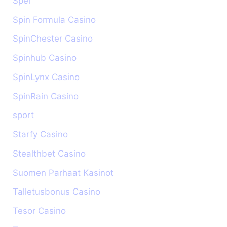
Spei
Spin Formula Casino
SpinChester Casino
Spinhub Casino
SpinLynx Casino
SpinRain Casino
sport
Starfy Casino
Stealthbet Casino
Suomen Parhaat Kasinot
Talletusbonus Casino
Tesor Casino