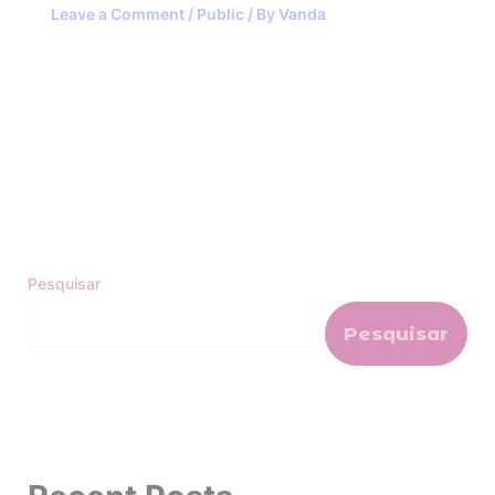
Leave a Comment
/
Public
/ By
Vanda
Pesquisar
Pesquisar