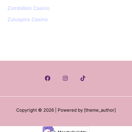
Zombillion Casino
Zuluspins Casino
Copyright © 2026
| Powered by [theme_author
]