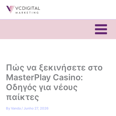
Skip
to
content
Πώς να ξεκινήσετε στο
MasterPlay Casino:
Οδηγός για νέους
παίκτες
By
Vanda
/
Junho 27, 2026