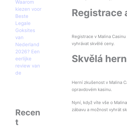
Waarom
kiezen voor
Registrace 
Beste
Legale
Goksites
Registrace v Malina Casinu 
van
vyhrávat skvělé ceny.
Nederland
2026? Een
Skvělá hern
eerlijke
review van
de
Herní zkušenost v Malina Ca
opravdovém kasinu.
Nyní, když víte vše o Malina
zábavu a možnost vyhrát sk
Recen
t