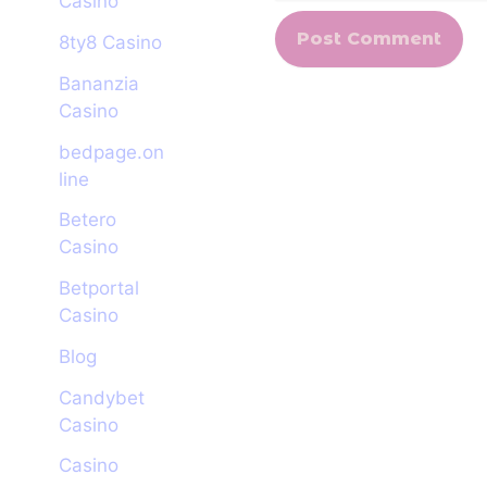
Casino
8ty8 Casino
Bananzia
Casino
bedpage.on
line
Betero
Casino
Betportal
Casino
Blog
Candybet
Casino
Casino