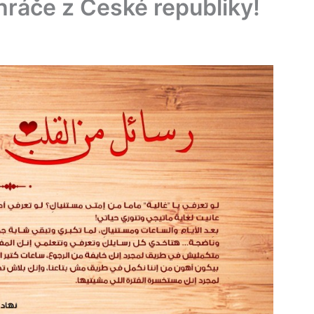
 hráče z České republiky!