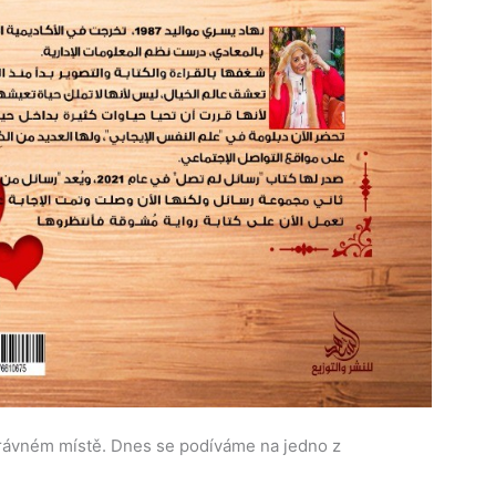
správném místě. Dnes se podíváme na jedno z