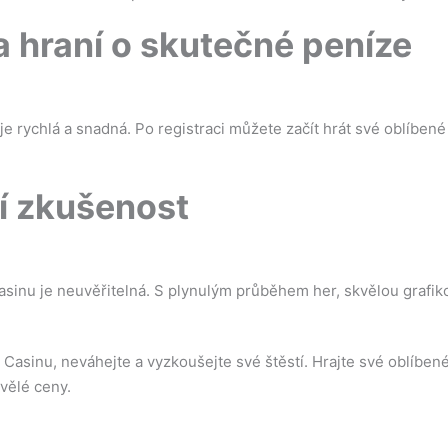
a hraní o skutečné peníze
je rychlá a snadná. Po registraci můžete začít hrát své oblíbe
í zkušenost
sinu je neuvěřitelná. S plynulým průběhem her, skvělou grafiko
 Casinu, neváhejte a vyzkoušejte své štěstí. Hrajte své oblíbené c
vělé ceny.