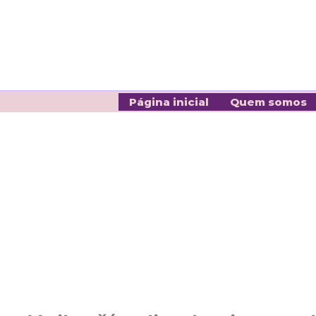
Página inicial
Quem somos
<!-- Google tag (gtag.js) event -->
<script>
gtag('event', 'conversion_event_page_view', {
// <event_parameters>
});
</script>
.