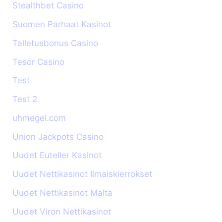
Stealthbet Casino
Suomen Parhaat Kasinot
Talletusbonus Casino
Tesor Casino
Test
Test 2
uhmegel.com
Union Jackpots Casino
Uudet Euteller Kasinot
Uudet Nettikasinot Ilmaiskierrokset
Uudet Nettikasinot Malta
Uudet Viron Nettikasinot