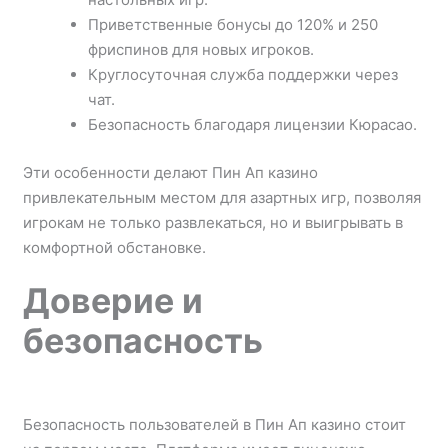
Приветственные бонусы до 120% и 250
фриспинов для новых игроков.
Круглосуточная служба поддержки через
чат.
Безопасность благодаря лицензии Кюрасао.
Эти особенности делают Пин Ап казино
привлекательным местом для азартных игр, позволяя
игрокам не только развлекаться, но и выигрывать в
комфортной обстановке.
Доверие и
безопасность
Безопасность пользователей в Пин Ап казино стоит