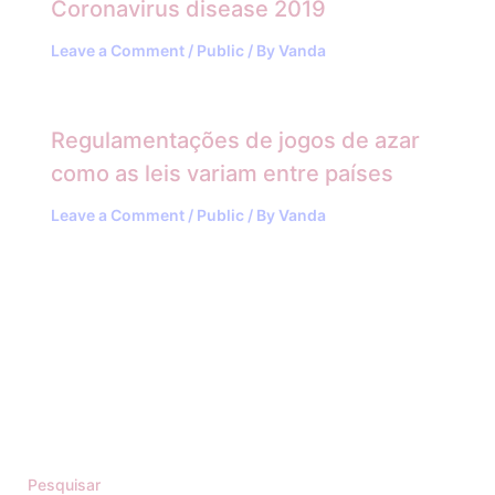
Coronavirus disease 2019
Leave a Comment
/
Public
/ By
Vanda
Regulamentações de jogos de azar
como as leis variam entre países
Leave a Comment
/
Public
/ By
Vanda
Pesquisar