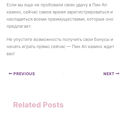
Если вы еще не пробовали свою удачу в Пин Ап
казино, сейчас самое время зарегистрироваться и
насладиться всеми преимуществами, которые оно
предлагает.
Не упустите возможность получить свои бонусы и
начать играть прямо сейчас — Пин Ап казино ждет
вас!
PREVIOUS
NEXT
Related Posts