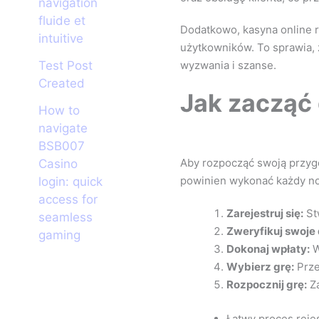
navigation
fluide et
Dodatkowo, kasyna online r
intuitive
użytkowników. To sprawia, 
Test Post
wyzwania i szanse.
Created
Jak zacząć 
How to
navigate
BSB007
Aby rozpocząć swoją przygod
Casino
powinien wykonać każdy no
login: quick
access for
Zarejestruj się:
St
seamless
Zweryfikuj swoje
gaming
Dokonaj wpłaty:
W
Wybierz grę:
Prze
Rozpocznij grę:
Za
Łatwy proces rejes