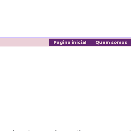
Página inicial
Quem somos
<!-- Google tag (gtag.js) event -->
<script>
gtag('event', 'conversion_event_page_view', {
// <event_parameters>
});
</script>
.