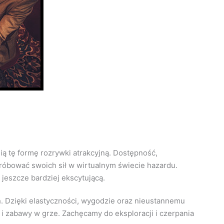
ią tę formę rozrywki atrakcyjną. Dostępność,
próbować swoich sił w wirtualnym świecie hazardu.
jeszcze bardziej ekscytującą.
h. Dzięki elastyczności, wygodzie oraz nieustannemu
 i zabawy w grze. Zachęcamy do eksploracji i czerpania