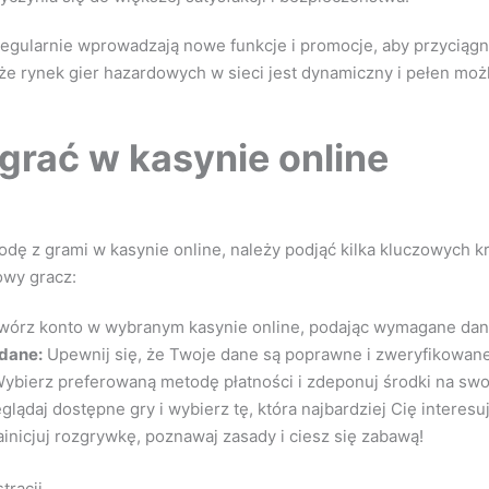
egularnie wprowadzają nowe funkcje i promocje, aby przyciągn
że rynek gier hazardowych w sieci jest dynamiczny i pełen możl
grać w kasynie online
ę z grami w kasynie online, należy podjąć kilka kluczowych kro
wy gracz:
wórz konto w wybranym kasynie online, podając wymagane da
 dane:
Upewnij się, że Twoje dane są poprawne i zweryfikowane
ybierz preferowaną metodę płatności i zdeponuj środki na swo
glądaj dostępne gry i wybierz tę, która najbardziej Cię interesu
inicjuj rozgrywkę, poznawaj zasady i ciesz się zabawą!
tracji.