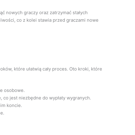
ąć nowych graczy oraz zatrzymać stałych
iwości, co z kolei stawia przed graczami nowe
ków, które ułatwią cały proces. Oto kroki, które
ne osobowe.
, co jest niezbędne do wypłaty wygranych.
im koncie.
je.