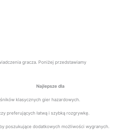
wiadczenia gracza. Poniżej przedstawiamy
Najlepsze dla
ośników klasycznych gier hazardowych.
zy preferujących łatwą i szybką rozgrywkę.
by poszukujące dodatkowych możliwości wygranych.