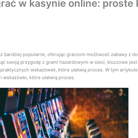
rać w kasynie online: proste
raz bardziej popularne, oferując graczom możliwość zabawy z d
cząć swoją przygodę z grami hazardowymi w sieci, kluczowe je
 praktycznych wskazówek, które ułatwią proces. W tym artykule
i wskazówki, które ułatwią proces.