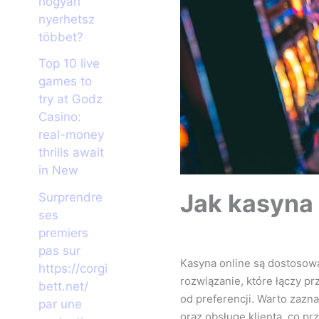
hogyan
nyerhetsz
többet?
Top 10 live
games to
try at Godz
Casino:
real-money
thrills await
in New
Jak kasyna 
Surprendre
ses
premiers
pas sur
Kasyna online są dostosowa
https://corgi
rozwiązanie, które łączy p
bett.net/
od preferencji. Warto zazn
par une
oraz obsługę klienta, co pr