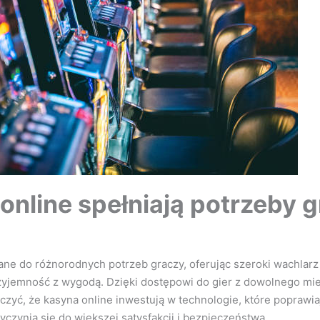
online spełniają potrzeby 
ne do różnorodnych potrzeb graczy, oferując szeroki wachlarz g
rzyjemność z wygodą. Dzięki dostępowi do gier z dowolnego miej
aczyć, że kasyna online inwestują w technologie, które popraw
zyczynia się do większej satysfakcji i bezpieczeństwa.