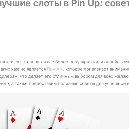
лучшие слоты в Pin Up: сов
тные игры становятся все более популярными, и онлайн-ка
таких казино является
Пин Ап
, которое привлекает внимани
дилерам, что делает его отличным выбором для всех желающ
зино, а также предоставим полезные советы для успешной 