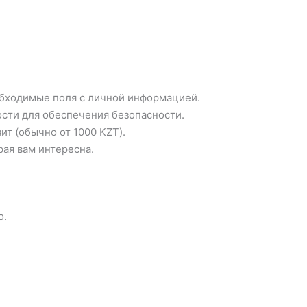
обходимые поля с личной информацией.
сти для обеспечения безопасности.
т (обычно от 1000 KZT).
рая вам интересна.
о.