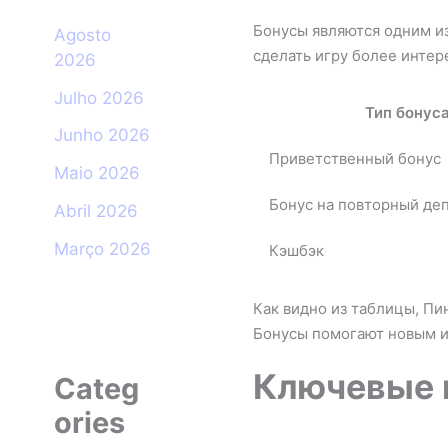
Бонусы являются одним и
Agosto
сделать игру более интер
2026
Julho 2026
Тип бонус
Junho 2026
Приветственный бонус
Maio 2026
Бонус на повторный де
Abril 2026
Março 2026
Кэшбэк
Как видно из таблицы, Пи
Бонусы помогают новым и
Ключевые 
Categ
ories