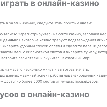
 играть в онлайн-казино
рать в онлайн-казино, следуйте этим простым шагам:
ю запись:
Зарегистрируйтесь на сайте казино, заполнив не
и данные:
Некоторые казино требуют подтверждения лично
:
Выберите удобный способ оплаты и сделайте первый депози
знакомьтесь с библиотекой слотов и выберите ту игру, кото
астройте свои ставки и окунитесь в азартный мир!
ации – всего несколько минут и вы готовы начать.
ших данных – важный аспект работы лицензированных казин
 – доступно более 5000 слотов от лучших провайдеров.
усов в онлайн-казино