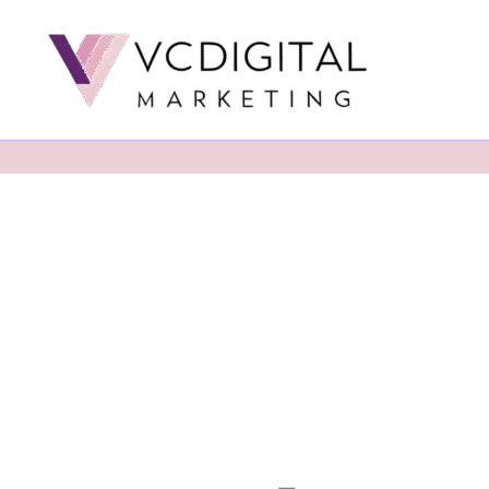
Skip
to
content