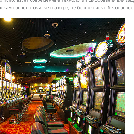
но использует современные технологии шифрования для за
рокам сосредоточиться на игре, не беспокоясь о безопаснос