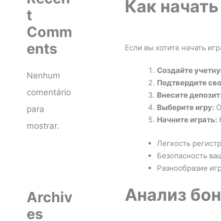
Как начать
t
Comm
ents
Если вы хотите начать иг
Создайте учетну
Nenhum
Подтвердите сво
comentário
Внесите депозит
Выберите игру:
О
para
Начните играть:
Н
mostrar.
Легкость регистр
Безопасность ва
Разнообразие игр
Анализ бон
Archiv
es