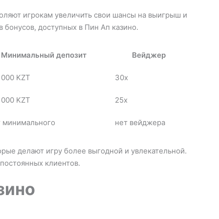
воляют игрокам увеличить свои шансы на выигрыш и
 бонусов, доступных в Пин Ап казино.
Минимальный депозит
Вейджер
1000 KZT
30x
1000 KZT
25x
т минимального
нет вейджера
орые делают игру более выгодной и увлекательной.
 постоянных клиентов.
зино