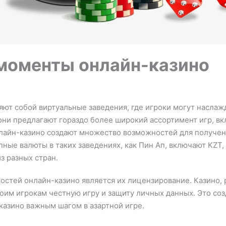
моменты онлайн-казино
ют собой виртуальные заведения, где игроки могут наслажд
они предлагают гораздо более широкий ассортимент игр, в
лайн-казино создают множество возможностей для получени
ные валюты в таких заведениях, как Пин Ап, включают KZT,
з разных стран.
остей онлайн-казино является их лицензирование. Казино,
оим игрокам честную игру и защиту личных данных. Это соз
казино важным шагом в азартной игре.