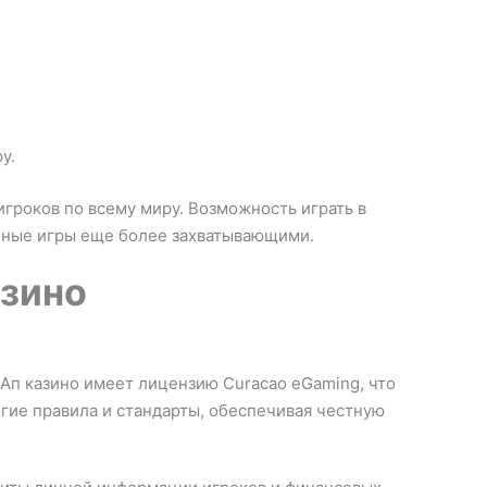
у.
роков по всему миру. Возможность играть в
ртные игры еще более захватывающими.
азино
Ап казино имеет лицензию Curacao eGaming, что
огие правила и стандарты, обеспечивая честную