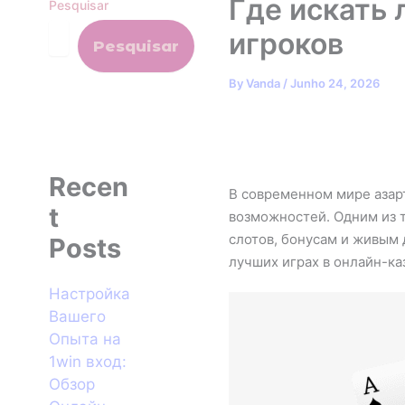
Где искать 
Pesquisar
игроков
Pesquisar
By
Vanda
/
Junho 24, 2026
Recen
В современном мире азар
t
возможностей. Одним из 
слотов, бонусам и живым 
Posts
лучших играх в онлайн-ка
Настройка
Вашего
Опыта на
1win вход:
Обзор