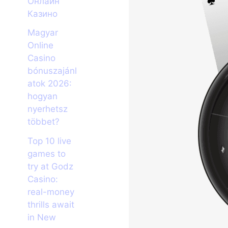
Онлайн
Казино
Magyar
Online
Casino
bónuszajánl
atok 2026:
hogyan
nyerhetsz
többet?
Top 10 live
games to
try at Godz
Casino:
real-money
thrills await
in New