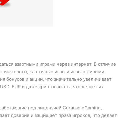
аться азартными играми через интернет. В отличие
ключая слоты, карточные игры и игры с живыми
я бонусов и акций, что значительно увеличивает
 USD, EUR и даже криптовалюты, что делает их
 работающие под лицензией Curacao eGaming,
дает доверие и защищает права игроков, что делает