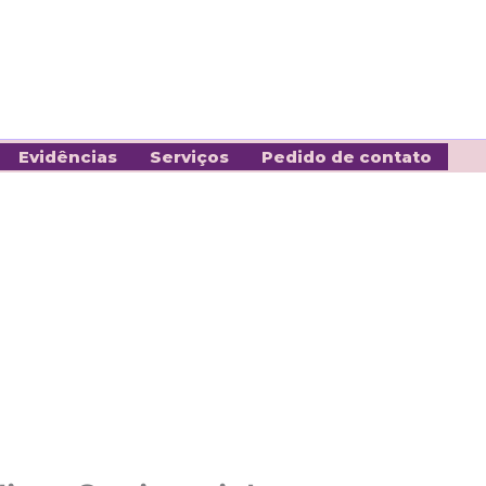
Evidências
Serviços
Pedido de contato