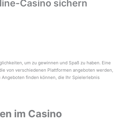
line-Casino sichern
öglichkeiten, um zu gewinnen und Spaß zu haben. Eine
, die von verschiedenen Plattformen angeboten werden,
 Angeboten finden können, die Ihr Spielerlebnis
en im Casino