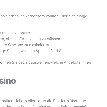
ebnis erheblich verbessern können. Hier sind einige
Kapital zu riskieren.
nen, ohne dafür bezahlen zu müssen.
 Ihre Gewinne zu maximieren.
ge Spieler, was den Spielspaß erhöht.
können Sie gezielt auswählen, welche Angebote Ihnen
sino
sollten sicherstellen, dass die Plattform über eine
n, dass die Spiele fair sind und die Spieler geschützt