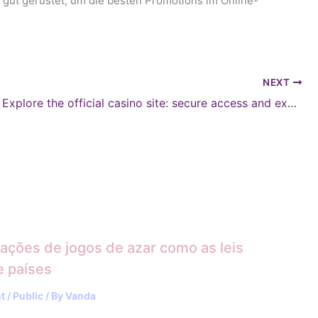
gut gerüstet, um die besten Promotions im Online-
NEXT
Explore the official casino site: secure access and exciting game options
ções de jogos de azar como as leis
e países
t
/
Public
/ By
Vanda