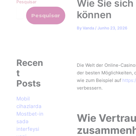
Wie Sie sich
Pesquisar
können
Pesquisar
By
Vanda
/
Junho 23, 2026
Recen
Die Welt der Online-Casino
t
der besten Möglichkeiten, 
wie zum Beispiel auf
https:
Posts
verbessern.
Mobil
cihazlarda
Mostbet-in
Wie Vertra
sadə
zusammen
interfeysi