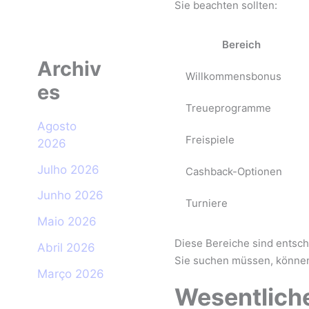
Sie beachten sollten:
Bereich
Archiv
Willkommensbonus
es
Treueprogramme
Agosto
Freispiele
2026
Julho 2026
Cashback-Optionen
Junho 2026
Turniere
Maio 2026
Diese Bereiche sind entsch
Abril 2026
Sie suchen müssen, können 
Março 2026
Wesentliche