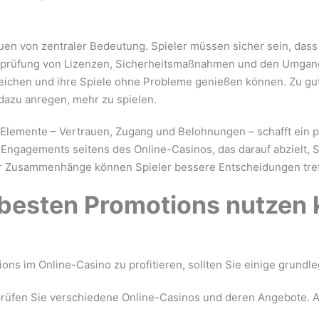
auen von zentraler Bedeutung. Spieler müssen sicher sein, dass
erprüfung von Lizenzen, Sicherheitsmaßnahmen und den Umgang
reichen und ihre Spiele ohne Probleme genießen können. Zu gut
 dazu anregen, mehr zu spielen.
 Elemente – Vertrauen, Zugang und Belohnungen – schafft ein po
 Engagements seitens des Online-Casinos, das darauf abzielt, Sp
r Zusammenhänge können Spieler bessere Entscheidungen treff
 besten Promotions nutzen
ns im Online-Casino zu profitieren, sollten Sie einige grundl
üfen Sie verschiedene Online-Casinos und deren Angebote. Ac