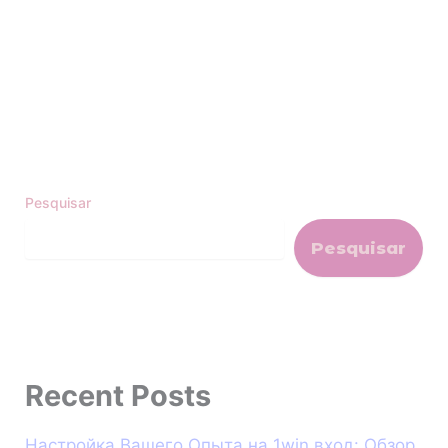
Pesquisar
Pesquisar
Recent Posts
Настройка Вашего Опыта на 1win вход: Обзор