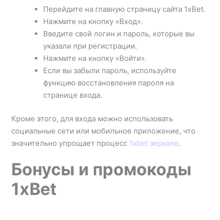
Перейдите на главную страницу сайта 1xBet.
Нажмите на кнопку «Вход».
Введите свой логин и пароль, которые вы
указали при регистрации.
Нажмите на кнопку «Войти».
Если вы забыли пароль, используйте
функцию восстановления пароля на
странице входа.
Кроме этого, для входа можно использовать
социальные сети или мобильное приложение, что
значительно упрощает процесс
1xbet зеркало
.
Бонусы и промокоды
1xBet