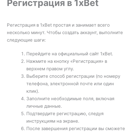
Регистрация в 1xBet
Регистрация в 1xBet простая и занимает всего
несколько минут. Чтобы создать аккаунт, выполните
следующие шаги:
Перейдите на официальный сайт 1xBet.
Нажмите на кнопку «Регистрация» в
верхнем правом углу.
Выберите способ регистрации (по номеру
телефона, электронной почте или один
клик).
Заполните необходимые поля, включая
личные данные.
Подтвердите регистрацию, следуя
инструкциям на экране.
После завершения регистрации вы сможете