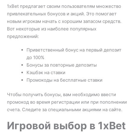
1xBet предлагает своим пользователям множество
привлекательных бонусов и акций. Это помогает
новым игрокам начать с хорошим запасом средств.
Вот некоторые из наиболее популярных
предложений:
Приветственный бонус на первый депозит
до 100%
Бонусы за повторные депозиты
Кэшбэк на ставки
Промокоды на бесплатные ставки
Чтобы получить бонусы, вам необходимо ввести
промокод во время регистрации или при пополнении
счета. Следите за специальными акциями на сайте.
Игровой выбор в 1xBet