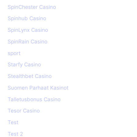
SpinChester Casino
Spinhub Casino
SpinLynx Casino
SpinRain Casino
sport
Starfy Casino
Stealthbet Casino
Suomen Parhaat Kasinot
Talletusbonus Casino
Tesor Casino
Test
Test 2