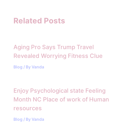
Related Posts
Aging Pro Says Trump Travel
Revealed Worrying Fitness Clue
Blog
/ By
Vanda
Enjoy Psychological state Feeling
Month NC Place of work of Human
resources
Blog
/ By
Vanda