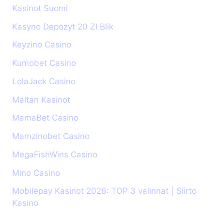
Kasinot Suomi
Kasyno Depozyt 20 Zł Blik
Keyzino Casino
Kumobet Casino
LolaJack Casino
Maltan Kasinot
MamaBet Casino
Mamzinobet Casino
MegaFishWins Casino
Mino Casino
Mobilepay Kasinot 2026: TOP 3 valinnat | Siirto
Kasino