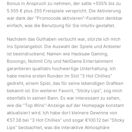
Bonus in Anspruch zu nehmen, der satte +555% bis zu
5.555 € plus 255 Freispiele verspricht. Die Aktivierung
war dank der “Promocode aktivieren”-Funktion denkbar
einfach, was die Benutzung für Sie intuitiv gestaltet.
Nachdem das Guthaben verbucht war, stürzte ich mich
ins Spielangebot. Die Auswahl der Spiele und Anbieter
ist beeindruckend. Namen wie Hacksaw Gaming,
Booongo, Nolimit City und NetGame Entertainment
garantieren qualitativ hochwertige Unterhaltung. Ich
habe meine ersten Runden im Slot “3 Hot Chillies”
gedreht, einem Spiel, das für seine lebendigen Grafiken
bekannt ist. Ein weiterer Favorit, “Sticky Lips”, zog mich
ebenfalls in seinen Bann. Es war interessant zu sehen,
wie die “Top Wins”-Anzeige auf der Homepage konstant
aktualisiert wird. Ich habe dort kleinere Gewinne von
€57.38 bei “3 Hot Chillies” und sogar €100.12 bei “Sticky
Lips” beobachtet, was die interaktive Atmosphäre