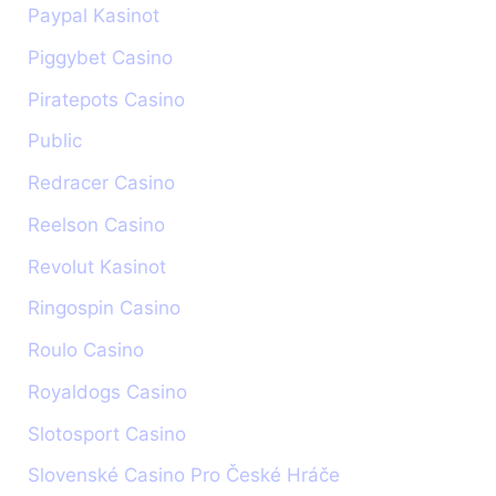
Paypal Kasinot
Piggybet Casino
Piratepots Casino
Public
Redracer Casino
Reelson Casino
Revolut Kasinot
Ringospin Casino
Roulo Casino
Royaldogs Casino
Slotosport Casino
Slovenské Casino Pro České Hráče