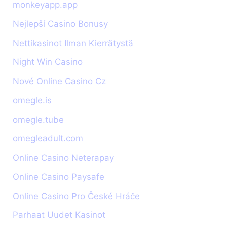
monkeyapp.app
Nejlepší Casino Bonusy
Nettikasinot Ilman Kierrätystä
Night Win Casino
Nové Online Casino Cz
omegle.is
omegle.tube
omegleadult.com
Online Casino Neterapay
Online Casino Paysafe
Online Casino Pro České Hráče
Parhaat Uudet Kasinot