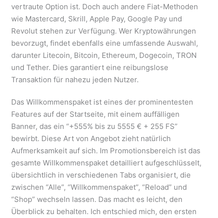
vertraute Option ist. Doch auch andere Fiat-Methoden
wie Mastercard, Skrill, Apple Pay, Google Pay und
Revolut stehen zur Verfügung. Wer Kryptowährungen
bevorzugt, findet ebenfalls eine umfassende Auswahl,
darunter Litecoin, Bitcoin, Ethereum, Dogecoin, TRON
und Tether. Dies garantiert eine reibungslose
Transaktion für nahezu jeden Nutzer.
Das Willkommenspaket ist eines der prominentesten
Features auf der Startseite, mit einem auffälligen
Banner, das ein “+555% bis zu 5555 € + 255 FS”
bewirbt. Diese Art von Angebot zieht natürlich
Aufmerksamkeit auf sich. Im Promotionsbereich ist das
gesamte Willkommenspaket detailliert aufgeschlüsselt,
übersichtlich in verschiedenen Tabs organisiert, die
zwischen “Alle”, “Willkommenspaket”, “Reload” und
“Shop” wechseln lassen. Das macht es leicht, den
Überblick zu behalten. Ich entschied mich, den ersten