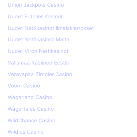
Union Jackpots Casino
Uudet Euteller Kasinot
Uudet Nettikasinot Ilmaiskierrokset
Uudet Nettikasinot Malta
Uudet Viron Nettikasinot
Välismaa Kasiinod Eestis
Verovapaa Zimpler Casino
Voom Casino
Wagerland Casino
Wagertales Casino
WildChance Casino
Wildies Casino