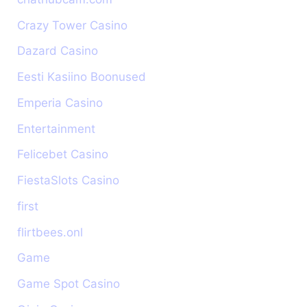
Crazy Tower Сasino
Dazard Casino
Eesti Kasiino Boonused
Emperia Casino
Entertainment
Felicebet Casino
FiestaSlots Casino
first
flirtbees.onl
Game
Game Spot Casino