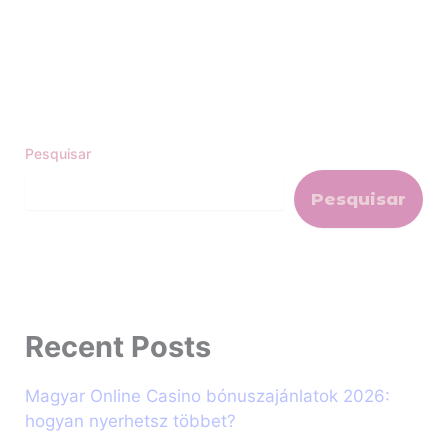
Pesquisar
Pesquisar
Recent Posts
Magyar Online Casino bónuszajánlatok 2026:
hogyan nyerhetsz többet?