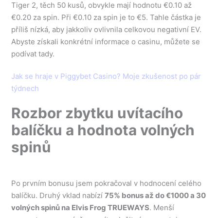
Tiger 2, těch 50 kusů, obvykle mají hodnotu €0.10 až
€0.20 za spin. Při €0.10 za spin je to €5. Tahle částka je
příliš nízká, aby jakkoliv ovlivnila celkovou negativní EV.
Abyste získali konkrétní informace o casinu, můžete se
podívat tady.
Jak se hraje v Piggybet Casino? Moje zkušenost po pár
týdnech
Rozbor zbytku uvítacího
balíčku a hodnota volných
spinů
Po prvním bonusu jsem pokračoval v hodnocení celého
balíčku. Druhý vklad nabízí
75% bonus až do €1000 a 30
volných spinů na Elvis Frog TRUEWAYS
. Menší