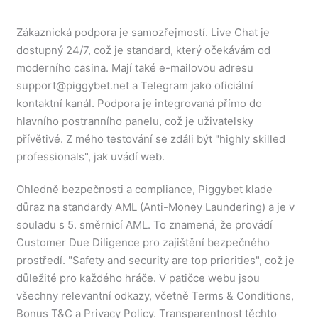
Zákaznická podpora je samozřejmostí. Live Chat je
dostupný 24/7, což je standard, který očekávám od
moderního casina. Mají také e-mailovou adresu
support@piggybet.net a Telegram jako oficiální
kontaktní kanál. Podpora je integrovaná přímo do
hlavního postranního panelu, což je uživatelsky
přívětivé. Z mého testování se zdáli být "highly skilled
professionals", jak uvádí web.
Ohledně bezpečnosti a compliance, Piggybet klade
důraz na standardy AML (Anti-Money Laundering) a je v
souladu s 5. směrnicí AML. To znamená, že provádí
Customer Due Diligence pro zajištění bezpečného
prostředí. "Safety and security are top priorities", což je
důležité pro každého hráče. V patičce webu jsou
všechny relevantní odkazy, včetně Terms & Conditions,
Bonus T&C a Privacy Policy. Transparentnost těchto