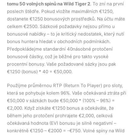
tomu 50 volných spinů na Wild Tiger 2
. To zní na první
poslech štědře. Pokud vložíte maximálních €1250,
dostanete €1250 bonusových prostředků. Na účtu máte
celkem €2500. Sázkové požadavky nejsou přímo u
bonusové nabídky – to je kritický nedostatek, který nutí
bonus huntera hledat v obchodních podmínkách.
Předpokládejme standardní 40násobné protočení
bonusové částky, což je běžné pro takto vysoké
procentní bonusy. Vaše požadované sázky jsou pak
€1250 (bonus) * 40 = €50,000.
Použijme průměrnou RTP (Return To Player) pro sloty,
která se pohybuje kolem 96%. Vaše očekávaná ztráta při
€50,000 v sázkách bude €50,000 * (100% – 96%) =
€2,000. Když získáte €1250 bonus a očekáváte, že
během jeho protočení prohrajete €2,000, celková
očekávaná hodnota (EV) bonusu je silně negativní –
konkrétně €1250 – €2000 = -€750. Volné spiny na Wild