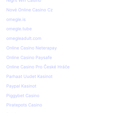
Night Win Casino
Nové Online Casino Cz
omegle.is
omegle.tube
omegleadult.com
Online Casino Neterapay
Online Casino Paysafe
Online Casino Pro České Hráče
Parhaat Uudet Kasinot
Paypal Kasinot
Piggybet Casino
Piratepots Casino