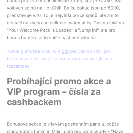
bonus proti €1280 očekávané ztrátě, což je -€480. 100
volných spinů na Hot Chilli Bells, pokud jsou po €0.10,
představuje €10. To je největší porce spinů, ale ani to
nestačí na záchranu celkové matematiky. Casino láká na
"Your Welcome Pack Is Loaded" a "Jump in!", ale pro
bonus huntera je to spíše past než výhoda.
Twoje pierwsze kroki w Piggybet Casino czyli jak
bezpiecznie korzystać z bonusow oraz weryfikacji
tozsamosci
Probíhající promo akce a
VIP program – čísla za
cashbackem
Bonusová sekce je v levém postranním panelu, což je
standardní a funkční. Mají i pole pro promokódy – "Have