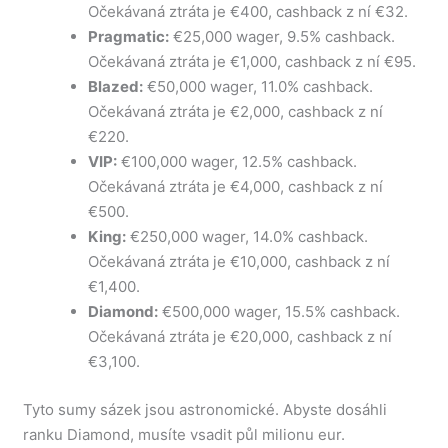
Očekávaná ztráta je €400, cashback z ní €32.
Pragmatic:
€25,000 wager, 9.5% cashback.
Očekávaná ztráta je €1,000, cashback z ní €95.
Blazed:
€50,000 wager, 11.0% cashback.
Očekávaná ztráta je €2,000, cashback z ní
€220.
VIP:
€100,000 wager, 12.5% cashback.
Očekávaná ztráta je €4,000, cashback z ní
€500.
King:
€250,000 wager, 14.0% cashback.
Očekávaná ztráta je €10,000, cashback z ní
€1,400.
Diamond:
€500,000 wager, 15.5% cashback.
Očekávaná ztráta je €20,000, cashback z ní
€3,100.
Tyto sumy sázek jsou astronomické. Abyste dosáhli
ranku Diamond, musíte vsadit půl milionu eur.