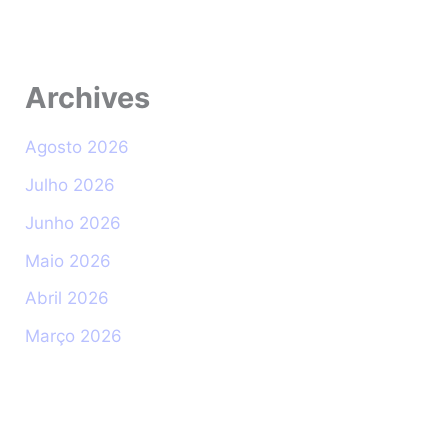
Archives
Agosto 2026
Julho 2026
Junho 2026
Maio 2026
Abril 2026
Março 2026