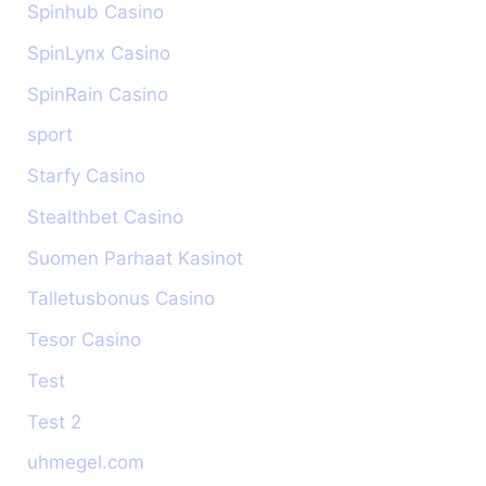
Spinhub Casino
SpinLynx Casino
SpinRain Casino
sport
Starfy Casino
Stealthbet Casino
Suomen Parhaat Kasinot
Talletusbonus Casino
Tesor Casino
Test
Test 2
uhmegel.com