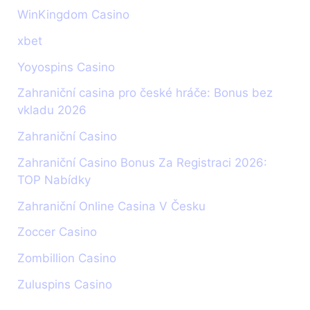
WinKingdom Casino
xbet
Yoyospins Casino
Zahraniční casina pro české hráče: Bonus bez
vkladu 2026
Zahraniční Casino
Zahraniční Casino Bonus Za Registraci 2026:
TOP Nabídky
Zahraniční Online Casina V Česku
Zoccer Casino
Zombillion Casino
Zuluspins Casino