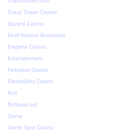
chathubcam.com
Crazy Tower Сasino
Dazard Casino
Eesti Kasiino Boonused
Emperia Casino
Entertainment
Felicebet Casino
FiestaSlots Casino
first
flirtbees.onl
Game
Game Spot Casino