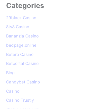
Categories
29black Casino
8ty8 Casino
Bananzia Casino
bedpage.online
Betero Casino
Betportal Casino
Blog
Candybet Casino
Casino
Casino Trustly