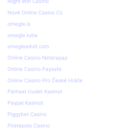
Night Win Casino
Nové Online Casino Cz
omegle.is
omegle.tube
omegleadult.com
Online Casino Neterapay
Online Casino Paysafe
Online Casino Pro České Hráče
Parhaat Uudet Kasinot
Paypal Kasinot
Piggybet Casino
Piratepots Casino