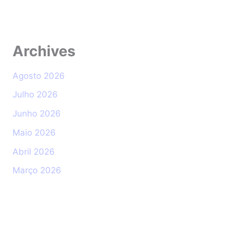
Archives
Agosto 2026
Julho 2026
Junho 2026
Maio 2026
Abril 2026
Março 2026