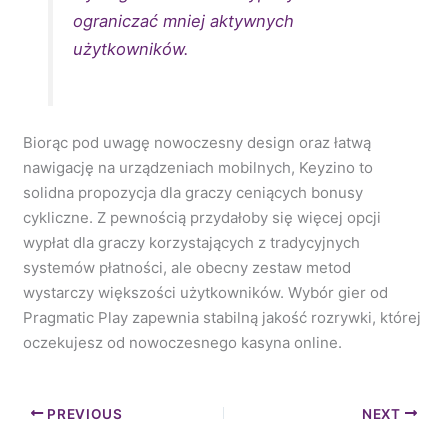
ograniczać mniej aktywnych
użytkowników.
Biorąc pod uwagę nowoczesny design oraz łatwą
nawigację na urządzeniach mobilnych, Keyzino to
solidna propozycja dla graczy ceniących bonusy
cykliczne. Z pewnością przydałoby się więcej opcji
wypłat dla graczy korzystających z tradycyjnych
systemów płatności, ale obecny zestaw metod
wystarczy większości użytkowników. Wybór gier od
Pragmatic Play zapewnia stabilną jakość rozrywki, której
oczekujesz od nowoczesnego kasyna online.
PREVIOUS
NEXT