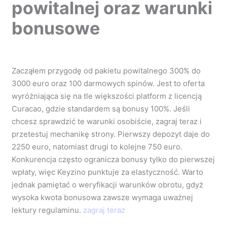
powitalnej oraz warunki
bonusowe
Zacząłem przygodę od pakietu powitalnego 300% do
3000 euro oraz 100 darmowych spinów. Jest to oferta
wyróżniająca się na tle większości platform z licencją
Curacao, gdzie standardem są bonusy 100%. Jeśli
chcesz sprawdzić te warunki osobiście, zagraj teraz i
przetestuj mechanikę strony. Pierwszy depozyt daje do
2250 euro, natomiast drugi to kolejne 750 euro.
Konkurencja często ogranicza bonusy tylko do pierwszej
wpłaty, więc Keyzino punktuje za elastyczność. Warto
jednak pamiętać o weryfikacji warunków obrotu, gdyż
wysoka kwota bonusowa zawsze wymaga uważnej
lektury regulaminu.
zagraj teraz