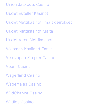
Union Jackpots Casino
Uudet Euteller Kasinot
Uudet Nettikasinot Ilmaiskierrokset
Uudet Nettikasinot Malta
Uudet Viron Nettikasinot
Välismaa Kasiinod Eestis
Verovapaa Zimpler Casino
Voom Casino
Wagerland Casino
Wagertales Casino
WildChance Casino
Wildies Casino