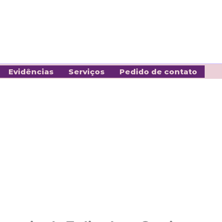
Evidências
Serviços
Pedido de contato