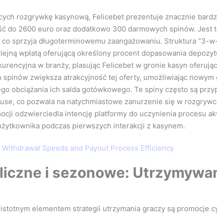
jących rozgrywkę kasynową, Felicebet prezentuje znacznie bar
ść do 2600 euro oraz dodatkowo 300 darmowych spinów. Jest t
, co sprzyja długoterminowemu zaangażowaniu. Struktura “3-w-
olejną wpłatą oferującą określony procent dopasowania depozy
urencyjna w branży, plasując Felicebet w gronie kasyn oferują
pinów zwiększa atrakcyjność tej oferty, umożliwiając nowym g
go obciążania ich salda gotówkowego. Te spiny często są przyp
ouse
, co pozwala na natychmiastowe zanurzenie się w rozgryw
ocji odzwierciedla intencję platformy do uczynienia procesu a
żytkownika podczas pierwszych interakcji z kasynem.
 Withdrawal Speeds and Payout Process Efficiency
liczne i sezonowe: Utrzymywa
 istotnym elementem strategii utrzymania graczy są promocje cy