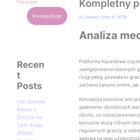
Kompletny p
Pesquisar
Pesquisar
By
Vanda
/
Julho 6, 2026
Analiza me
Platformy hazardowe częst
Recen
zaangażowania obecnych gra
t
rozgrywką; pozwala to grac
Posts
zarówno kasyno online, jak
Koncepcja bonusów jest pro
Настройка
spełnienie określonych wa
Вашего
obrotu, co oznacza koniec
Опыта на
bonusów służą różnym celom
1win вход:
regularnych graczy, a cash
Обзор
wpływa na jego użyteczność