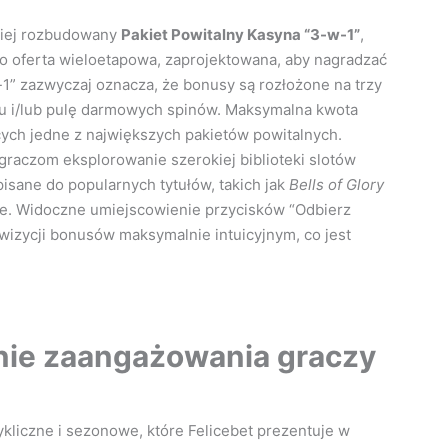
dziej rozbudowany
Pakiet Powitalny Kasyna “3-w-1”
,
o oferta wieloetapowa, zaprojektowana, aby nagradzać
1” zazwyczaj oznacza, że bonusy są rozłożone na trzy
tu i/lub pulę darmowych spinów. Maksymalna kwota
cych jedne z największych pakietów powitalnych.
raczom eksplorowanie szerokiej biblioteki slotów
isane do popularnych tytułów, takich jak
Bells of Glory
ce. Widoczne umiejscowienie przycisków “Odbierz
kwizycji bonusów maksymalnie intuicyjnym, co jest
nie zaangażowania graczy
kliczne i sezonowe, które Felicebet prezentuje w