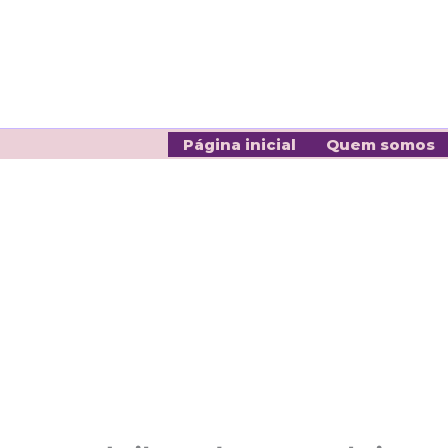
Página inicial
Quem somos
<!-- Google tag (gtag.js) event -->
<script>
gtag('event', 'conversion_event_page_view', {
// <event_parameters>
});
</script>
.