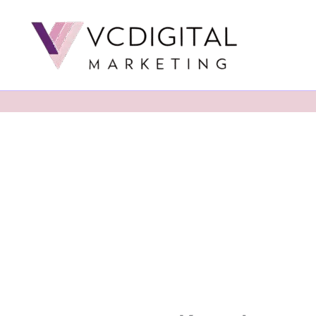
Skip
to
content