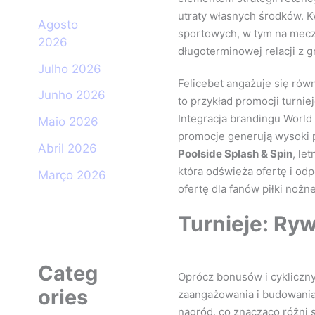
utraty własnych środków. K
Agosto
sportowych, w tym na mecze 
2026
długoterminowej relacji z 
Julho 2026
Felicebet angażuje się ró
Junho 2026
to przykład promocji turni
Integracja brandingu World
Maio 2026
promocje generują wysoki 
Abril 2026
Poolside Splash & Spin
, le
która odświeża ofertę i od
Março 2026
ofertę dla fanów piłki nożn
Turnieje: Ryw
Categ
Oprócz bonusów i cykliczn
ories
zaangażowania i budowania 
nagród, co znacząco różni 