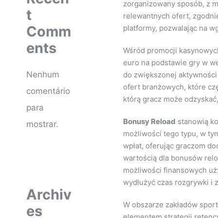
zorganizowany sposób, z mo
t
relewantnych ofert, zgodni
Comm
platformy, pozwalając na wg
ents
Wśród promocji kasynowyc
euro na podstawie gry w w
Nenhum
do zwiększonej aktywności
ofert branżowych, które cz
comentário
którą gracz może odzyskać
para
Bonusy Reload
stanowią ko
mostrar.
możliwości tego typu, w ty
wpłat, oferując graczom d
wartością dla bonusów relo
możliwości finansowych uż
wydłużyć czas rozgrywki i 
Archiv
W obszarze zakładów spor
es
elementem strategii reten