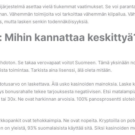
järjestelmä asettaa vielä tiukemmat vaatimukset. Se voi parant
n. Vähemmän toimijoita voi tarkoittaa vähemmän kilpailua. Väh
s, mutta lasken senkin todennäköisyyksiä.
 Mihin kannattaa keskittyä
hdoton. Se takaa verovapaat voitot Suomeen. Tämä yksinään nost
sta toimintaa. Tarkista aina lisenssi, älä oleta mitään.
tusarvo on laskettava. Älä usko kasinoiden mainoksia. Laske
ys bonusrahalle tekee tarjouksesta negatiivisen. Etsi matalampi
 tai 30x. Ne ovat harkinnan arvoisia. 100% panosprosentti sloteis
rkkopankit ovat tehokkaimpia. Ne ovat nopeita. Kryptoilla on po
n on yleistä, 93% suomalaisista käyttää sitä. Siksi kasinoiden mo