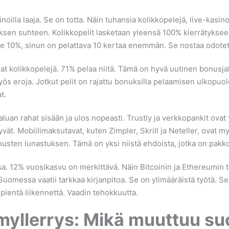
oilla laaja. Se on totta. Näin tuhansia kolikkopelejä, live-kasino
ksen suhteen. Kolikkopelit lasketaan yleensä 100% kierrätyksee
kee 10%, sinun on pelattava 10 kertaa enemmän. Se nostaa odotet
at kolikkopelejä. 71% pelaa niitä. Tämä on hyvä uutinen bonusja
s eroja. Jotkut pelit on rajattu bonuksilla pelaamisen ulkopuole
t.
aluan rahat sisään ja ulos nopeasti. Trustly ja verkkopankit ovat 
vät. Mobiilimaksutavat, kuten Zimpler, Skrill ja Neteller, ovat m
onusten lunastuksen. Tämä on yksi niistä ehdoista, jotka on pakk
a. 12% vuosikasvu on merkittävä. Näin Bitcoinin ja Ethereumin tue
omessa vaatii tarkkaa kirjanpitoa. Se on ylimääräistä työtä. Se
a pientä liikennettä. Vaadin tehokkuutta.
yllerrys: Mikä muuttuu su