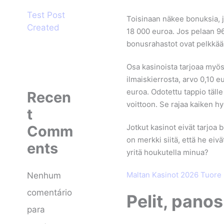
Test Post
Toisinaan näkee bonuksia, 
Created
18 000 euroa. Jos pelaan 9
bonusrahastot ovat pelkkää
Osa kasinoista tarjoaa myös 
ilmaiskierrosta, arvo 0,10 e
euroa. Odotettu tappio täll
Recen
voittoon. Se rajaa kaiken hy
t
Jotkut kasinot eivät tarjoa
Comm
on merkki siitä, että he eiv
ents
yritä houkutella minua?
Maltan Kasinot 2026 Tuore K
Nenhum
comentário
Pelit, pano
para