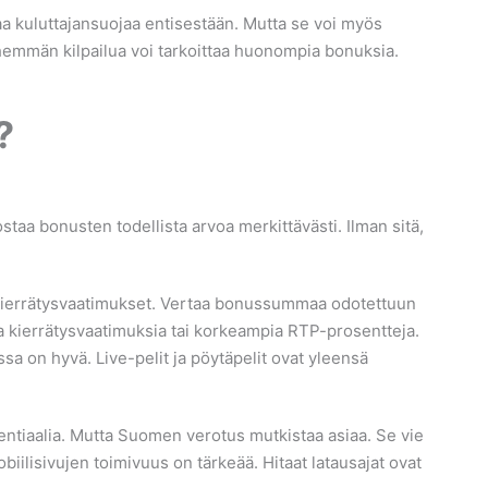
aa kuluttajansuojaa entisestään. Mutta se voi myös
emmän kilpailua voi tarkoittaa huonompia bonuksia.
?
aa bonusten todellista arvoa merkittävästi. Ilman sitä,
 kierrätysvaatimukset. Vertaa bonussummaa odotettuun
a kierrätysvaatimuksia tai korkeampia RTP-prosentteja.
sa on hyvä. Live-pelit ja pöytäpelit ovat yleensä
tentiaalia. Mutta Suomen verotus mutkistaa asiaa. Se vie
biilisivujen toimivuus on tärkeää. Hitaat latausajat ovat