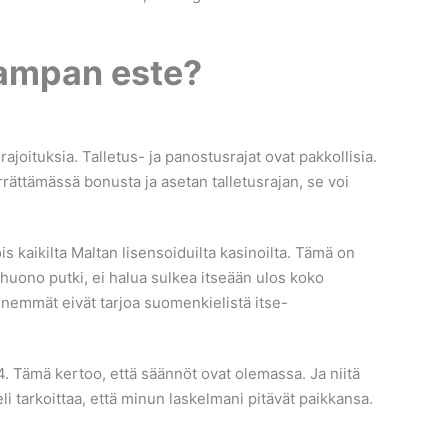
sjampan este?
rajoituksia. Talletus- ja panostusrajat ovat pakkollisia.
rrättämässä bonusta ja asetan talletusrajan, se voi
 kaikilta Maltan lisensoiduilta kasinoilta. Tämä on
 huono putki, ei halua sulkea itseään ulos koko
enemmät eivät tarjoa suomenkielistä itse-
. Tämä kertoo, että säännöt ovat olemassa. Ja niitä
eli tarkoittaa, että minun laskelmani pitävät paikkansa.