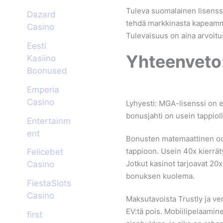
Tuleva suomalainen lisenssi
Dazard
tehdä markkinasta kapeamma
Casino
Tulevaisuus on aina arvoitu
Eesti
Yhteenveto:
Kasiino
Boonused
Emperia
Casino
Lyhyesti: MGA-lisenssi on e
bonusjahti on usein tappiolli
Entertainm
ent
Bonusten matemaattinen odo
tappioon. Usein 40x kierrät
Felicebet
Jotkut kasinot tarjoavat 20x
Casino
bonuksen kuolema.
FiestaSlots
Casino
Maksutavoista Trustly ja ve
EV:tä pois. Mobiilipelaamine
first