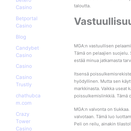
Betero
taloutta.
Casino
Vastuullisu
Betportal
Casino
Blog
MGA:n vastuullisen pelaamisen
Candybet
Tämä on pelaajien suojelu. S
Casino
estää minua jatkamasta tarv
Casino
Itsensä poissulkemisrekiste
Casino
hyödyllinen. Mutta sen käyt
Trustly
markkinasta. Vaikka useat k
chathubca
poissulkemislinkkiä. Tämä 
m.com
MGA:n valvonta on tiukkaa. 
Crazy
valvotaan. Tämä luo luottamu
Tower
Peli on reilu, ainakin tilastol
Сasino