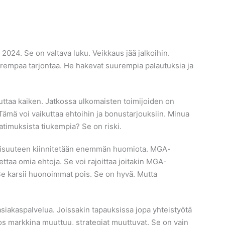
24. Se on valtava luku. Veikkaus jää jalkoihin.
rempaa tarjontaa. He hakevat suurempia palautuksia ja
uttaa kaiken. Jatkossa ulkomaisten toimijoiden on
ämä voi vaikuttaa ehtoihin ja bonustarjouksiin. Minua
timuksista tiukempia? Se on riski.
allisuuteen kiinnitetään enemmän huomiota. MGA-
ttaa omia ehtoja. Se voi rajoittaa joitakin MGA-
 Se karsii huonoimmat pois. Se on hyvä. Mutta
siakaspalvelua. Joissakin tapauksissa jopa yhteistyötä
s markkina muuttuu, strategiat muuttuvat. Se on vain