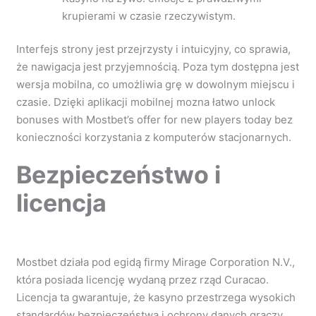
krupierami w czasie rzeczywistym.
Interfejs strony jest przejrzysty i intuicyjny, co sprawia,
że nawigacja jest przyjemnością. Poza tym dostępna jest
wersja mobilna, co umożliwia grę w dowolnym miejscu i
czasie. Dzięki aplikacji mobilnej mozna łatwo unlock
bonuses with Mostbet’s offer for new players today bez
konieczności korzystania z komputerów stacjonarnych.
Bezpieczeństwo i
licencja
Mostbet działa pod egidą firmy Mirage Corporation N.V.,
która posiada licencję wydaną przez rząd Curacao.
Licencja ta gwarantuje, że kasyno przestrzega wysokich
standardów bezpieczeństwa i ochrony danych graczy.