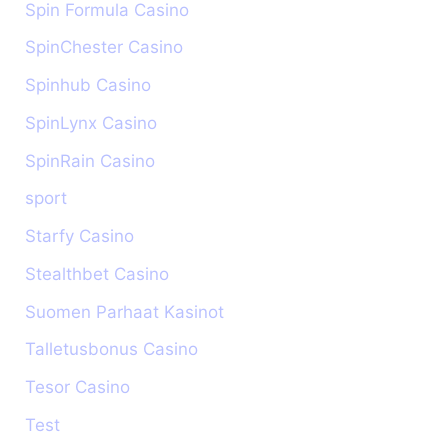
Spin Formula Casino
SpinChester Casino
Spinhub Casino
SpinLynx Casino
SpinRain Casino
sport
Starfy Casino
Stealthbet Casino
Suomen Parhaat Kasinot
Talletusbonus Casino
Tesor Casino
Test