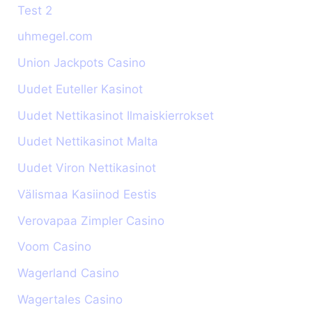
Test 2
uhmegel.com
Union Jackpots Casino
Uudet Euteller Kasinot
Uudet Nettikasinot Ilmaiskierrokset
Uudet Nettikasinot Malta
Uudet Viron Nettikasinot
Välismaa Kasiinod Eestis
Verovapaa Zimpler Casino
Voom Casino
Wagerland Casino
Wagertales Casino