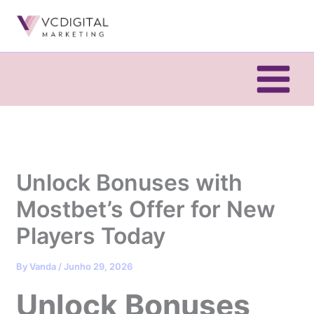
Skip
to
content
Unlock Bonuses with
Mostbet’s Offer for New
Players Today
By
Vanda
/
Junho 29, 2026
Unlock Bonuses