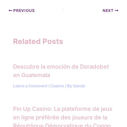
PREVIOUS
NEXT
Related Posts
Descubre la emoción de Doradobet
en Guatemala
Leave a Comment
/
Casino
/ By
Vanda
Pin Up Casino: La plateforme de jeux
en ligne préférée des joueurs de la
République Démocratique du Congo