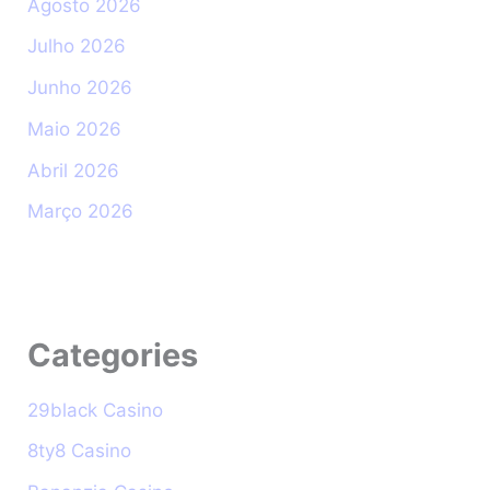
Agosto 2026
Julho 2026
Junho 2026
Maio 2026
Abril 2026
Março 2026
Categories
29black Casino
8ty8 Casino