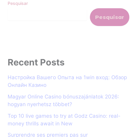
Pesquisar
Pesquisar
Recent Posts
Настройка Вашего Опыта на 1win вход: Обзор
Онлайн Казино
Magyar Online Casino bónuszajánlatok 2026:
hogyan nyerhetsz többet?
Top 10 live games to try at Godz Casino: real-
money thrills await in New
Surprendre ses premiers pas sur