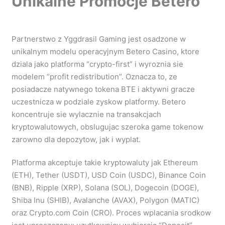
Unikalne Promocje Betero
Partnerstwo z Yggdrasil Gaming jest osadzone w
unikalnym modelu operacyjnym Betero Casino, ktore
dziala jako platforma “crypto-first” i wyroznia sie
modelem “profit redistribution”. Oznacza to, ze
posiadacze natywnego tokena BTE i aktywni gracze
uczestnicza w podziale zyskow platformy. Betero
koncentruje sie wylacznie na transakcjach
kryptowalutowych, obslugujac szeroka game tokenow
zarowno dla depozytow, jak i wyplat.
Platforma akceptuje takie kryptowaluty jak Ethereum
(ETH), Tether (USDT), USD Coin (USDC), Binance Coin
(BNB), Ripple (XRP), Solana (SOL), Dogecoin (DOGE),
Shiba Inu (SHIB), Avalanche (AVAX), Polygon (MATIC)
oraz Crypto.com Coin (CRO). Proces wplacania srodkow