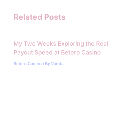
Related Posts
My Two Weeks Exploring the Real
Payout Speed at Betero Casino
Betero Casino
/ By
Vanda