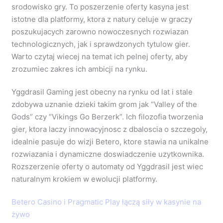
srodowisko gry. To poszerzenie oferty kasyna jest
istotne dla platformy, ktora z natury celuje w graczy
poszukujacych zarowno nowoczesnych rozwiazan
technologicznych, jak i sprawdzonych tytulow gier.
Warto czytaj wiecej na temat ich pelnej oferty, aby
zrozumiec zakres ich ambicji na rynku.
Yggdrasil Gaming jest obecny na rynku od lat i stale
zdobywa uznanie dzieki takim grom jak “Valley of the
Gods” czy “Vikings Go Berzerk”. Ich filozofia tworzenia
gier, ktora laczy innowacyjnosc z dbaloscia o szczegoly,
idealnie pasuje do wizji Betero, ktore stawia na unikalne
rozwiazania i dynamiczne doswiadczenie uzytkownika.
Rozszerzenie oferty o automaty od Yggdrasil jest wiec
naturalnym krokiem w ewolucji platformy.
Betero Casino i Pragmatic Play łączą siły w kasynie na
żywo