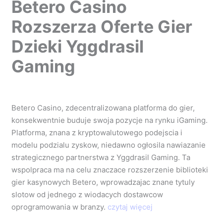
Betero Casino
Rozszerza Oferte Gier
Dzieki Yggdrasil
Gaming
Betero Casino, zdecentralizowana platforma do gier,
konsekwentnie buduje swoja pozycje na rynku iGaming.
Platforma, znana z kryptowalutowego podejscia i
modelu podzialu zyskow, niedawno ogłosila nawiazanie
strategicznego partnerstwa z Yggdrasil Gaming. Ta
wspolpraca ma na celu znaczace rozszerzenie biblioteki
gier kasynowych Betero, wprowadzajac znane tytuly
slotow od jednego z wiodacych dostawcow
oprogramowania w branzy.
czytaj więcej