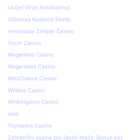
Uudet Viron Nettikasinot
Välismaa Kasiinod Eestis
Verovapaa Zimpler Casino
Voom Casino
Wagerland Casino
Wagertales Casino
WildChance Casino
Wildies Casino
WinKingdom Casino
xbet
Yoyospins Casino
Zahraniční casina pro české hráče: Bonus bez