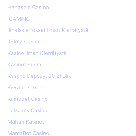
Hahaspin Casino
IGAMING
Ilmaiskierrokset Ilman Kierrätystä
JSlotz Casino
Kasino Ilman Kierrätystä
Kasinot Suomi
Kasyno Depozyt 20 Zł Blik
Keyzino Casino
Kumobet Casino
LolaJack Casino
Maltan Kasinot
MamaBet Casino