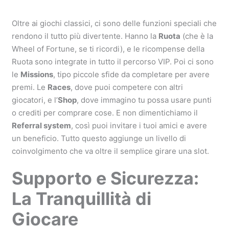
Oltre ai giochi classici, ci sono delle funzioni speciali che
rendono il tutto più divertente. Hanno la
Ruota
(che è la
Wheel of Fortune, se ti ricordi), e le ricompense della
Ruota sono integrate in tutto il percorso VIP. Poi ci sono
le
Missions
, tipo piccole sfide da completare per avere
premi. Le
Races
, dove puoi competere con altri
giocatori, e l’
Shop
, dove immagino tu possa usare punti
o crediti per comprare cose. E non dimentichiamo il
Referral system
, così puoi invitare i tuoi amici e avere
un beneficio. Tutto questo aggiunge un livello di
coinvolgimento che va oltre il semplice girare una slot.
Supporto e Sicurezza:
La Tranquillità di
Giocare