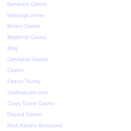
Bananzia Casino
bedpage.online
Betero Casino
Betportal Casino
Blog
Candybet Casino
Casino
Casino Trustly
chathubcam.com
Crazy Tower Сasino
Dazard Casino
Eesti Kasiino Boonused