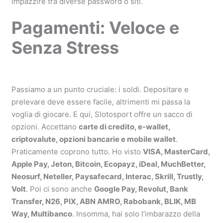
impazzire tra diverse password o siti.
Pagamenti: Veloce e
Senza Stress
Passiamo a un punto cruciale: i soldi. Depositare e
prelevare deve essere facile, altrimenti mi passa la
voglia di giocare. E qui, Slotosport offre un sacco di
opzioni. Accettano
carte di credito, e-wallet,
criptovalute, opzioni bancarie e mobile wallet
.
Praticamente coprono tutto. Ho visto
VISA, MasterCard,
Apple Pay, Jeton, Bitcoin, Ecopayz, iDeal, MuchBetter,
Neosurf, Neteller, Paysafecard, Interac, Skrill, Trustly,
Volt
. Poi ci sono anche
Google Pay, Revolut, Bank
Transfer, N26, PIX, ABN AMRO, Rabobank, BLIK, MB
Way, Multibanco
. Insomma, hai solo l’imbarazzo della