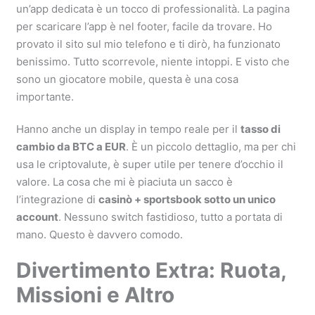
un’app dedicata è un tocco di professionalità. La pagina
per scaricare l’app è nel footer, facile da trovare. Ho
provato il sito sul mio telefono e ti dirò, ha funzionato
benissimo. Tutto scorrevole, niente intoppi. E visto che
sono un giocatore mobile, questa è una cosa
importante.
Hanno anche un display in tempo reale per il
tasso di
cambio da BTC a EUR
. È un piccolo dettaglio, ma per chi
usa le criptovalute, è super utile per tenere d’occhio il
valore. La cosa che mi è piaciuta un sacco è
l’integrazione di
casinò + sportsbook sotto un unico
account
. Nessuno switch fastidioso, tutto a portata di
mano. Questo è davvero comodo.
Divertimento Extra: Ruota,
Missioni e Altro