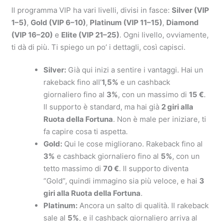
Il programma VIP ha vari livelli, divisi in fasce:
Silver (VIP
1–5)
,
Gold (VIP 6–10)
,
Platinum (VIP 11–15)
,
Diamond
(VIP 16–20)
e
Elite (VIP 21–25)
. Ogni livello, ovviamente,
ti dà di più. Ti spiego un po’ i dettagli, così capisci.
Silver:
Già qui inizi a sentire i vantaggi. Hai un
rakeback fino all’
1,5%
e un cashback
giornaliero fino al
3%
, con un massimo di
15 €
.
Il supporto è standard, ma hai già
2 giri alla
Ruota della Fortuna
. Non è male per iniziare, ti
fa capire cosa ti aspetta.
Gold:
Qui le cose migliorano. Rakeback fino al
3%
e cashback giornaliero fino al
5%
, con un
tetto massimo di
70 €
. Il supporto diventa
“Gold”, quindi immagino sia più veloce, e hai
3
giri alla Ruota della Fortuna
.
Platinum:
Ancora un salto di qualità. Il rakeback
sale al
5%
, e il cashback giornaliero arriva al