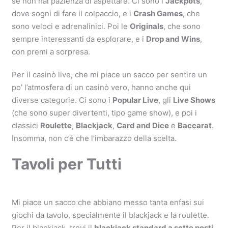
se non hai pazienza di aspettare. Ci sono i
Jackpots
,
dove sogni di fare il colpaccio, e i
Crash Games
, che
sono veloci e adrenalinici. Poi le
Originals
, che sono
sempre interessanti da esplorare, e i
Drop and Wins
,
con premi a sorpresa.
Per il casinò live, che mi piace un sacco per sentire un
po’ l’atmosfera di un casinò vero, hanno anche qui
diverse categorie. Ci sono i
Popular Live
, gli
Live Shows
(che sono super divertenti, tipo game show), e poi i
classici
Roulette
,
Blackjack
,
Card and Dice
e
Baccarat
.
Insomma, non c’è che l’imbarazzo della scelta.
Tavoli per Tutti
Mi piace un sacco che abbiano messo tanta enfasi sui
giochi da tavolo, specialmente il blackjack e la roulette.
Per il blackjack, trovi il
blackjack standard a sette posti
,