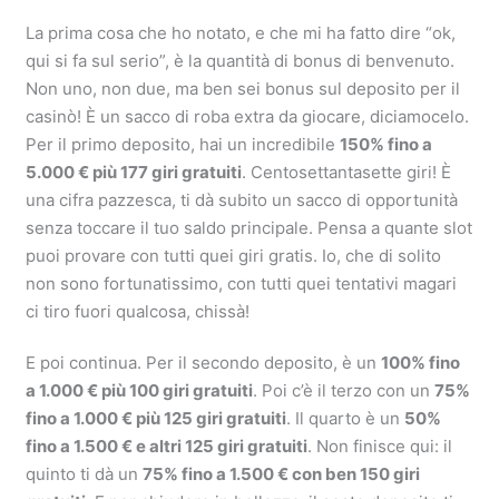
La prima cosa che ho notato, e che mi ha fatto dire “ok,
qui si fa sul serio”, è la quantità di bonus di benvenuto.
Non uno, non due, ma ben sei bonus sul deposito per il
casinò! È un sacco di roba extra da giocare, diciamocelo.
Per il primo deposito, hai un incredibile
150% fino a
5.000 € più 177 giri gratuiti
. Centosettantasette giri! È
una cifra pazzesca, ti dà subito un sacco di opportunità
senza toccare il tuo saldo principale. Pensa a quante slot
puoi provare con tutti quei giri gratis. Io, che di solito
non sono fortunatissimo, con tutti quei tentativi magari
ci tiro fuori qualcosa, chissà!
E poi continua. Per il secondo deposito, è un
100% fino
a 1.000 € più 100 giri gratuiti
. Poi c’è il terzo con un
75%
fino a 1.000 € più 125 giri gratuiti
. Il quarto è un
50%
fino a 1.500 € e altri 125 giri gratuiti
. Non finisce qui: il
quinto ti dà un
75% fino a 1.500 € con ben 150 giri