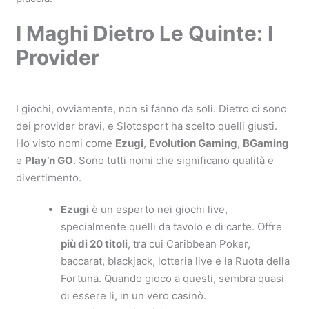
I Maghi Dietro Le Quinte: I
Provider
I giochi, ovviamente, non si fanno da soli. Dietro ci sono
dei provider bravi, e Slotosport ha scelto quelli giusti.
Ho visto nomi come
Ezugi
,
Evolution Gaming
,
BGaming
e
Play’n GO
. Sono tutti nomi che significano qualità e
divertimento.
Ezugi
è un esperto nei giochi live,
specialmente quelli da tavolo e di carte. Offre
più di 20 titoli
, tra cui Caribbean Poker,
baccarat, blackjack, lotteria live e la Ruota della
Fortuna. Quando gioco a questi, sembra quasi
di essere lì, in un vero casinò.