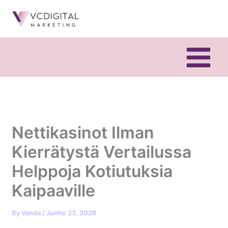
Skip
to
content
Nettikasinot Ilman
Kierrätystä Vertailussa
Helppoja Kotiutuksia
Kaipaaville
By
Vanda
/
Junho 23, 2026