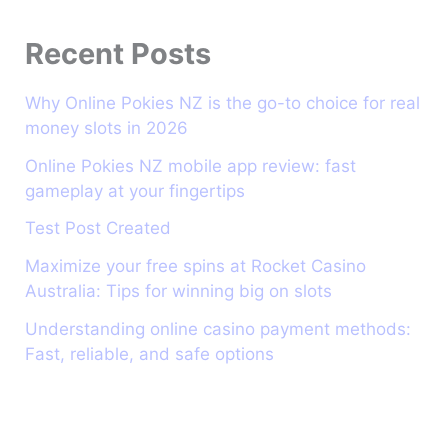
Recent Posts
Why Online Pokies NZ is the go-to choice for real
money slots in 2026
Online Pokies NZ mobile app review: fast
gameplay at your fingertips
Test Post Created
Maximize your free spins at Rocket Casino
Australia: Tips for winning big on slots
Understanding online casino payment methods:
Fast, reliable, and safe options