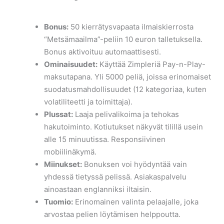
Bonus:
50 kierrätysvapaata ilmaiskierrosta
“Metsämaailma”-peliin 10 euron talletuksella.
Bonus aktivoituu automaattisesti.
Ominaisuudet:
Käyttää Zimpleriä Pay-n-Play-
maksutapana. Yli 5000 peliä, joissa erinomaiset
suodatusmahdollisuudet (12 kategoriaa, kuten
volatiliteetti ja toimittaja).
Plussat:
Laaja pelivalikoima ja tehokas
hakutoiminto. Kotiutukset näkyvät tilillä usein
alle 15 minuutissa. Responsiivinen
mobiilinäkymä.
Miinukset:
Bonuksen voi hyödyntää vain
yhdessä tietyssä pelissä. Asiakaspalvelu
ainoastaan englanniksi iltaisin.
Tuomio:
Erinomainen valinta pelaajalle, joka
arvostaa pelien löytämisen helppoutta.