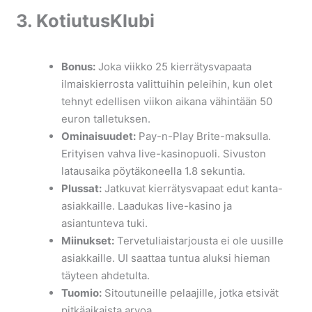
3. KotiutusKlubi
Bonus:
Joka viikko 25 kierrätysvapaata
ilmaiskierrosta valittuihin peleihin, kun olet
tehnyt edellisen viikon aikana vähintään 50
euron talletuksen.
Ominaisuudet:
Pay-n-Play Brite-maksulla.
Erityisen vahva live-kasinopuoli. Sivuston
latausaika pöytäkoneella 1.8 sekuntia.
Plussat:
Jatkuvat kierrätysvapaat edut kanta-
asiakkaille. Laadukas live-kasino ja
asiantunteva tuki.
Miinukset:
Tervetuliaistarjousta ei ole uusille
asiakkaille. UI saattaa tuntua aluksi hieman
täyteen ahdetulta.
Tuomio:
Sitoutuneille pelaajille, jotka etsivät
pitkäaikaista arvoa.