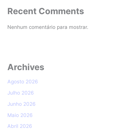
Recent Comments
Nenhum comentário para mostrar.
Archives
Agosto 2026
Julho 2026
Junho 2026
Maio 2026
Abril 2026