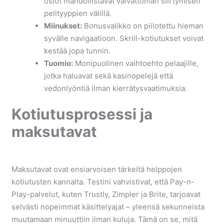
osiot mahdollistavat vaivattoman siirtymisen
pelityyppien välillä.
Miinukset:
Bonusvalikko on piilotettu hieman
syvälle navigaatioon. Skrill-kotiutukset voivat
kestää jopa tunnin.
Tuomio:
Monipuolinen vaihtoehto pelaajille,
jotka haluavat sekä kasinopelejä että
vedonlyöntiä ilman kierrätysvaatimuksia.
Kotiutusprosessi ja
maksutavat
Maksutavat ovat ensiarvoisen tärkeitä helppojen
kotiutusten kannalta. Testini vahvistivat, että Pay-n-
Play-palvelut, kuten Trustly, Zimpler ja Brite, tarjoavat
selvästi nopeimmat käsittelyajat – yleensä sekunneista
muutamaan minuuttiin ilman kuluja. Tämä on se, mitä