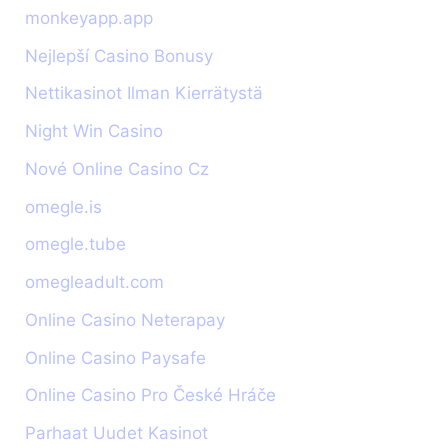
monkeyapp.app
Nejlepší Casino Bonusy
Nettikasinot Ilman Kierrätystä
Night Win Casino
Nové Online Casino Cz
omegle.is
omegle.tube
omegleadult.com
Online Casino Neterapay
Online Casino Paysafe
Online Casino Pro České Hráče
Parhaat Uudet Kasinot