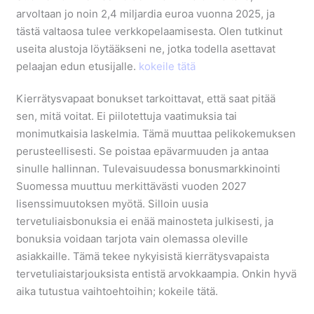
arvoltaan jo noin 2,4 miljardia euroa vuonna 2025, ja
tästä valtaosa tulee verkkopelaamisesta. Olen tutkinut
useita alustoja löytääkseni ne, jotka todella asettavat
pelaajan edun etusijalle.
kokeile tätä
Kierrätysvapaat bonukset tarkoittavat, että saat pitää
sen, mitä voitat. Ei piilotettuja vaatimuksia tai
monimutkaisia laskelmia. Tämä muuttaa pelikokemuksen
perusteellisesti. Se poistaa epävarmuuden ja antaa
sinulle hallinnan. Tulevaisuudessa bonusmarkkinointi
Suomessa muuttuu merkittävästi vuoden 2027
lisenssimuutoksen myötä. Silloin uusia
tervetuliaisbonuksia ei enää mainosteta julkisesti, ja
bonuksia voidaan tarjota vain olemassa oleville
asiakkaille. Tämä tekee nykyisistä kierrätysvapaista
tervetuliaistarjouksista entistä arvokkaampia. Onkin hyvä
aika tutustua vaihtoehtoihin; kokeile tätä.