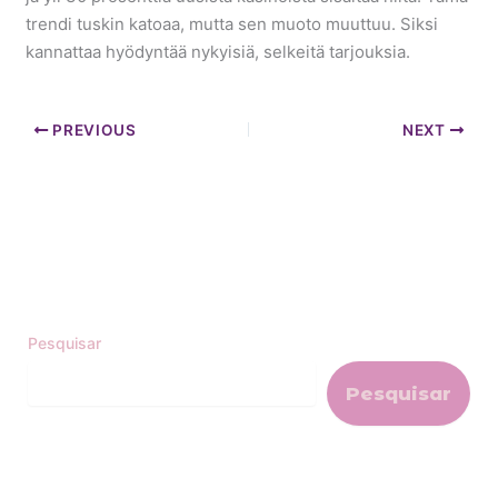
trendi tuskin katoaa, mutta sen muoto muuttuu. Siksi
kannattaa hyödyntää nykyisiä, selkeitä tarjouksia.
PREVIOUS
NEXT
Pesquisar
Pesquisar