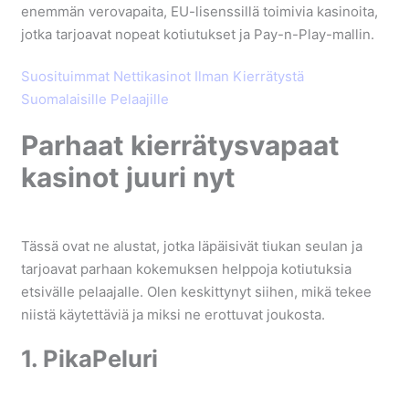
enemmän verovapaita, EU-lisenssillä toimivia kasinoita,
jotka tarjoavat nopeat kotiutukset ja Pay-n-Play-mallin.
Suosituimmat Nettikasinot Ilman Kierrätystä
Suomalaisille Pelaajille
Parhaat kierrätysvapaat
kasinot juuri nyt
Tässä ovat ne alustat, jotka läpäisivät tiukan seulan ja
tarjoavat parhaan kokemuksen helppoja kotiutuksia
etsivälle pelaajalle. Olen keskittynyt siihen, mikä tekee
niistä käytettäviä ja miksi ne erottuvat joukosta.
1. PikaPeluri