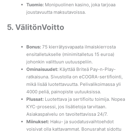
Tuomio:
Monipuolinen kasino, joka tarjoaa
joustavuutta maksutavoissa.
5. VälitönVoitto
Bonus:
75 kierrätysvapaata ilmaiskierrosta
ensitalletukselle (minimitalletus 15 euroa)
johonkin valittuun uutuuspeliin.
Ominaisuudet:
Käyttää Briteä Pay-n-Play-
ratkaisuna. Sivustolla on eCOGRA-sertifiointi,
mikä lisää luotettavuutta. Pelivalikoimassa yli
4000 peliä, painopiste uutuuksissa.
Plussat:
Luotettava ja sertifioitu toimija. Nopea
KYC-prosessi, jos lisätietoja tarvitaan.
Asiakaspalvelu on tavoitettavissa 24/7.
Miinukset:
Haku- ja suodatusvaihtoehdot
voisivat olla kattavammat. Bonusrahat sidottu