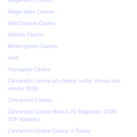
Wagerland Casino
Wagertales Casino
WildChance Casino
Wildies Casino
WinKingdom Casino
xbet
Yoyospins Casino
Zahraniční casina pro české hráče: Bonus bez
vkladu 2026
Zahraniční Casino
Zahraniční Casino Bonus Za Registraci 2026:
TOP Nabídky
Zahraniční Online Casina V Česku