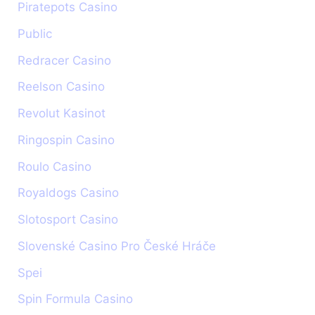
Piratepots Casino
Public
Redracer Casino
Reelson Casino
Revolut Kasinot
Ringospin Casino
Roulo Casino
Royaldogs Casino
Slotosport Casino
Slovenské Casino Pro České Hráče
Spei
Spin Formula Casino