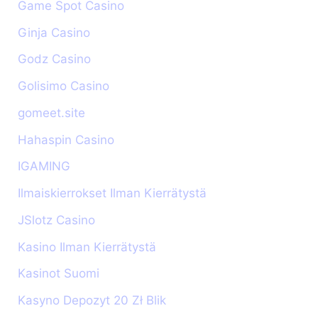
Game Spot Casino
Ginja Casino
Godz Casino
Golisimo Casino
gomeet.site
Hahaspin Casino
IGAMING
Ilmaiskierrokset Ilman Kierrätystä
JSlotz Casino
Kasino Ilman Kierrätystä
Kasinot Suomi
Kasyno Depozyt 20 Zł Blik