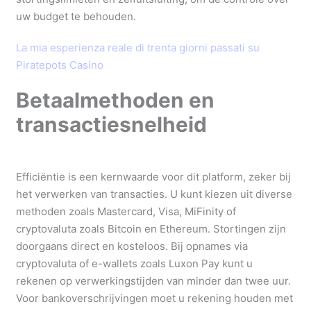
uw budget te behouden.
La mia esperienza reale di trenta giorni passati su
Piratepots Casino
Betaalmethoden en
transactiesnelheid
Efficiëntie is een kernwaarde voor dit platform, zeker bij
het verwerken van transacties. U kunt kiezen uit diverse
methoden zoals Mastercard, Visa, MiFinity of
cryptovaluta zoals Bitcoin en Ethereum. Stortingen zijn
doorgaans direct en kosteloos. Bij opnames via
cryptovaluta of e-wallets zoals Luxon Pay kunt u
rekenen op verwerkingstijden van minder dan twee uur.
Voor bankoverschrijvingen moet u rekening houden met