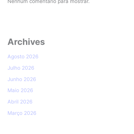
Nenhum comentário para mostrar.
Archives
Agosto 2026
Julho 2026
Junho 2026
Maio 2026
Abril 2026
Março 2026