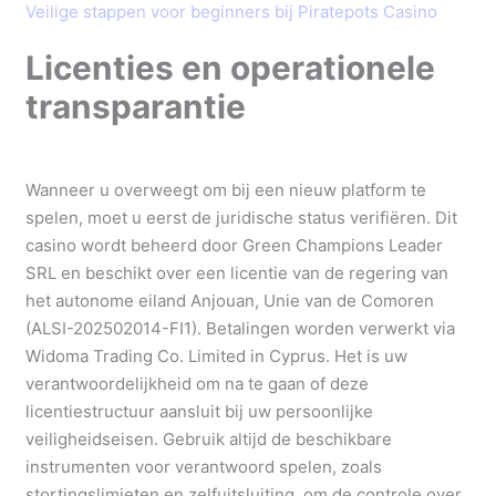
Veilige stappen voor beginners bij Piratepots Casino
Licenties en operationele
transparantie
Wanneer u overweegt om bij een nieuw platform te
spelen, moet u eerst de juridische status verifiëren. Dit
casino wordt beheerd door Green Champions Leader
SRL en beschikt over een licentie van de regering van
het autonome eiland Anjouan, Unie van de Comoren
(ALSI-202502014-FI1). Betalingen worden verwerkt via
Widoma Trading Co. Limited in Cyprus. Het is uw
verantwoordelijkheid om na te gaan of deze
licentiestructuur aansluit bij uw persoonlijke
veiligheidseisen. Gebruik altijd de beschikbare
instrumenten voor verantwoord spelen, zoals
stortingslimieten en zelfuitsluiting, om de controle over