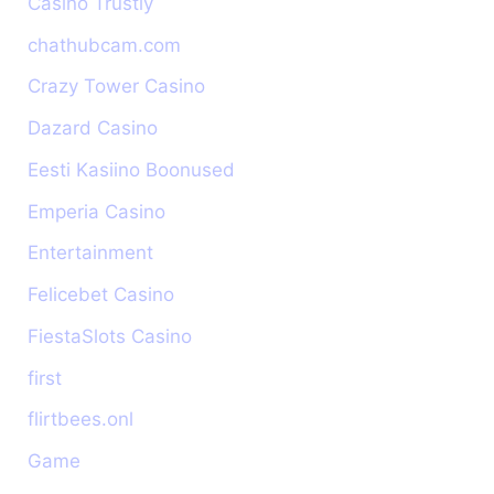
Casino Trustly
chathubcam.com
Crazy Tower Сasino
Dazard Casino
Eesti Kasiino Boonused
Emperia Casino
Entertainment
Felicebet Casino
FiestaSlots Casino
first
flirtbees.onl
Game