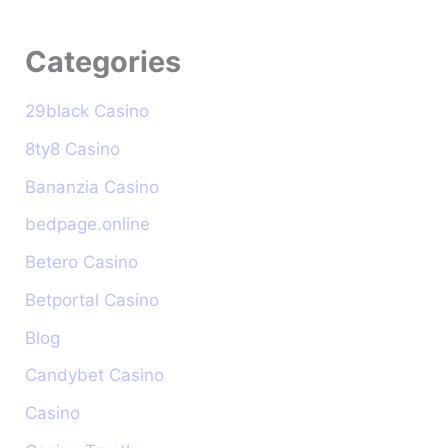
Categories
29black Casino
8ty8 Casino
Bananzia Casino
bedpage.online
Betero Casino
Betportal Casino
Blog
Candybet Casino
Casino