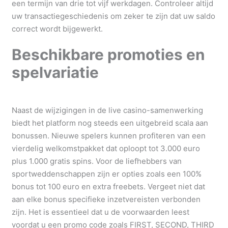
een termijn van drie tot vijf werkdagen. Controleer altijd
uw transactiegeschiedenis om zeker te zijn dat uw saldo
correct wordt bijgewerkt.
Beschikbare promoties en
spelvariatie
Naast de wijzigingen in de live casino-samenwerking
biedt het platform nog steeds een uitgebreid scala aan
bonussen. Nieuwe spelers kunnen profiteren van een
vierdelig welkomstpakket dat oploopt tot 3.000 euro
plus 1.000 gratis spins. Voor de liefhebbers van
sportweddenschappen zijn er opties zoals een 100%
bonus tot 100 euro en extra freebets. Vergeet niet dat
aan elke bonus specifieke inzetvereisten verbonden
zijn. Het is essentieel dat u de voorwaarden leest
voordat u een promo code zoals FIRST, SECOND, THIRD