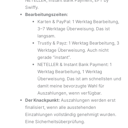
NETELLER, Instant Bank Payment, EFT by
Swiffy.
Bearbeitungszeiten:
Karten & PayPal: 1 Werktag Bearbeitung,
3–7 Werktage Überweisung. Das ist
langsam.
Trustly & Payz: 1 Werktag Bearbeitung, 3
Werktage Überweisung. Auch nicht
gerade “instant”.
NETELLER & Instant Bank Payment: 1
Werktag Bearbeitung, 1 Werktag
Überweisung. Das ist am schnellsten und
damit meine bevorzugte Wahl für
Auszahlungen, wenn verfügbar.
Der Knackpunkt:
Auszahlungen werden erst
finalisiert, wenn alle ausstehenden
Einzahlungen vollständig genehmigt wurden.
Eine Sicherheitsüberprüfung.