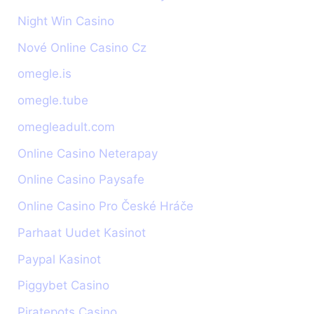
Night Win Casino
Nové Online Casino Cz
omegle.is
omegle.tube
omegleadult.com
Online Casino Neterapay
Online Casino Paysafe
Online Casino Pro České Hráče
Parhaat Uudet Kasinot
Paypal Kasinot
Piggybet Casino
Piratepots Casino