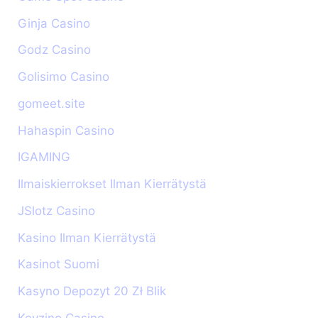
Ginja Casino
Godz Casino
Golisimo Casino
gomeet.site
Hahaspin Casino
IGAMING
Ilmaiskierrokset Ilman Kierrätystä
JSlotz Casino
Kasino Ilman Kierrätystä
Kasinot Suomi
Kasyno Depozyt 20 Zł Blik
Keyzino Casino