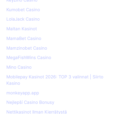
Kumobet Casino
LolaJack Casino
Maltan Kasinot
MamaBet Casino
Mamzinobet Casino
MegaFishWins Casino
Mino Casino
Mobilepay Kasinot 2026: TOP 3 valinnat | Siirto
Kasino
monkeyapp.app
Nejlepší Casino Bonusy
Nettikasinot Ilman Kierrätystä