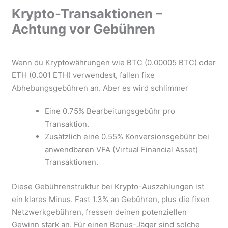
Krypto-Transaktionen –
Achtung vor Gebühren
Wenn du Kryptowährungen wie BTC (0.00005 BTC) oder
ETH (0.001 ETH) verwendest, fallen fixe
Abhebungsgebühren an. Aber es wird schlimmer
Eine 0.75% Bearbeitungsgebühr pro
Transaktion.
Zusätzlich eine 0.55% Konversionsgebühr bei
anwendbaren VFA (Virtual Financial Asset)
Transaktionen.
Diese Gebührenstruktur bei Krypto-Auszahlungen ist
ein klares Minus. Fast 1.3% an Gebühren, plus die fixen
Netzwerkgebühren, fressen deinen potenziellen
Gewinn stark an. Für einen Bonus-Jäger sind solche