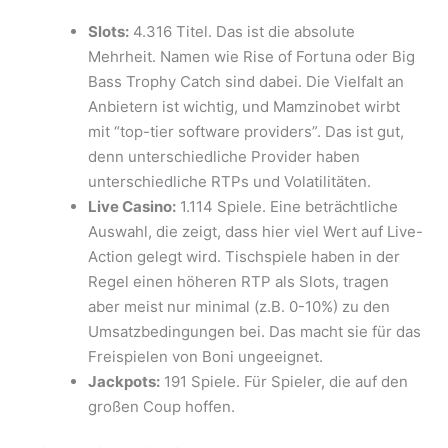
Slots:
4.316 Titel. Das ist die absolute
Mehrheit. Namen wie Rise of Fortuna oder Big
Bass Trophy Catch sind dabei. Die Vielfalt an
Anbietern ist wichtig, und Mamzinobet wirbt
mit “top-tier software providers”. Das ist gut,
denn unterschiedliche Provider haben
unterschiedliche RTPs und Volatilitäten.
Live Casino:
1.114 Spiele. Eine beträchtliche
Auswahl, die zeigt, dass hier viel Wert auf Live-
Action gelegt wird. Tischspiele haben in der
Regel einen höheren RTP als Slots, tragen
aber meist nur minimal (z.B. 0-10%) zu den
Umsatzbedingungen bei. Das macht sie für das
Freispielen von Boni ungeeignet.
Jackpots:
191 Spiele. Für Spieler, die auf den
großen Coup hoffen.