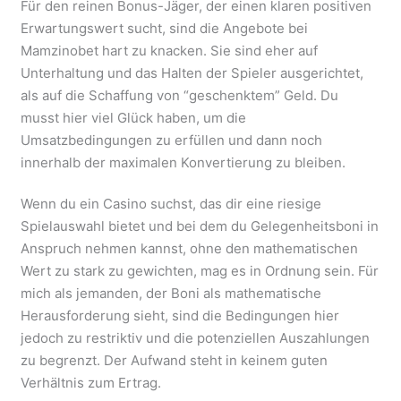
Für den reinen Bonus-Jäger, der einen klaren positiven
Erwartungswert sucht, sind die Angebote bei
Mamzinobet hart zu knacken. Sie sind eher auf
Unterhaltung und das Halten der Spieler ausgerichtet,
als auf die Schaffung von “geschenktem” Geld. Du
musst hier viel Glück haben, um die
Umsatzbedingungen zu erfüllen und dann noch
innerhalb der maximalen Konvertierung zu bleiben.
Wenn du ein Casino suchst, das dir eine riesige
Spielauswahl bietet und bei dem du Gelegenheitsboni in
Anspruch nehmen kannst, ohne den mathematischen
Wert zu stark zu gewichten, mag es in Ordnung sein. Für
mich als jemanden, der Boni als mathematische
Herausforderung sieht, sind die Bedingungen hier
jedoch zu restriktiv und die potenziellen Auszahlungen
zu begrenzt. Der Aufwand steht in keinem guten
Verhältnis zum Ertrag.