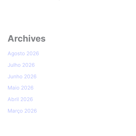
Archives
Agosto 2026
Julho 2026
Junho 2026
Maio 2026
Abril 2026
Março 2026