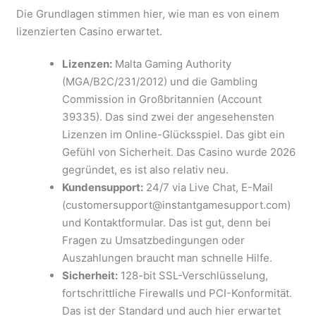
Die Grundlagen stimmen hier, wie man es von einem
lizenzierten Casino erwartet.
Lizenzen:
Malta Gaming Authority
(MGA/B2C/231/2012) und die Gambling
Commission in Großbritannien (Account
39335). Das sind zwei der angesehensten
Lizenzen im Online-Glücksspiel. Das gibt ein
Gefühl von Sicherheit. Das Casino wurde 2026
gegründet, es ist also relativ neu.
Kundensupport:
24/7 via Live Chat, E-Mail
(customersupport@instantgamesupport.com)
und Kontaktformular. Das ist gut, denn bei
Fragen zu Umsatzbedingungen oder
Auszahlungen braucht man schnelle Hilfe.
Sicherheit:
128-bit SSL-Verschlüsselung,
fortschrittliche Firewalls und PCI-Konformität.
Das ist der Standard und auch hier erwartet