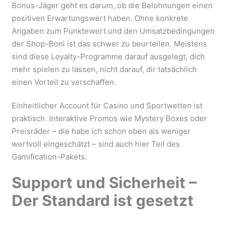
Bonus-Jäger geht es darum, ob die Belohnungen einen
positiven Erwartungswert haben. Ohne konkrete
Angaben zum Punktewert und den Umsatzbedingungen
der Shop-Boni ist das schwer zu beurteilen. Meistens
sind diese Loyalty-Programme darauf ausgelegt, dich
mehr spielen zu lassen, nicht darauf, dir tatsächlich
einen Vorteil zu verschaffen.
Einheitlicher Account für Casino und Sportwetten ist
praktisch. Interaktive Promos wie Mystery Boxes oder
Preisräder – die habe ich schon oben als weniger
wertvoll eingeschätzt – sind auch hier Teil des
Gamification-Pakets.
Support und Sicherheit –
Der Standard ist gesetzt