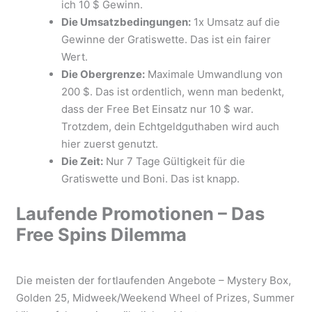
ich 10 $ Gewinn.
Die Umsatzbedingungen:
1x Umsatz auf die
Gewinne der Gratiswette. Das ist ein fairer
Wert.
Die Obergrenze:
Maximale Umwandlung von
200 $. Das ist ordentlich, wenn man bedenkt,
dass der Free Bet Einsatz nur 10 $ war.
Trotzdem, dein Echtgeldguthaben wird auch
hier zuerst genutzt.
Die Zeit:
Nur 7 Tage Gültigkeit für die
Gratiswette und Boni. Das ist knapp.
Laufende Promotionen – Das
Free Spins Dilemma
Die meisten der fortlaufenden Angebote – Mystery Box,
Golden 25, Midweek/Weekend Wheel of Prizes, Summer