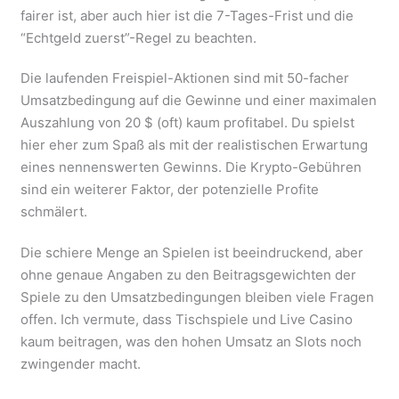
fairer ist, aber auch hier ist die 7-Tages-Frist und die
“Echtgeld zuerst”-Regel zu beachten.
Die laufenden Freispiel-Aktionen sind mit 50-facher
Umsatzbedingung auf die Gewinne und einer maximalen
Auszahlung von 20 $ (oft) kaum profitabel. Du spielst
hier eher zum Spaß als mit der realistischen Erwartung
eines nennenswerten Gewinns. Die Krypto-Gebühren
sind ein weiterer Faktor, der potenzielle Profite
schmälert.
Die schiere Menge an Spielen ist beeindruckend, aber
ohne genaue Angaben zu den Beitragsgewichten der
Spiele zu den Umsatzbedingungen bleiben viele Fragen
offen. Ich vermute, dass Tischspiele und Live Casino
kaum beitragen, was den hohen Umsatz an Slots noch
zwingender macht.