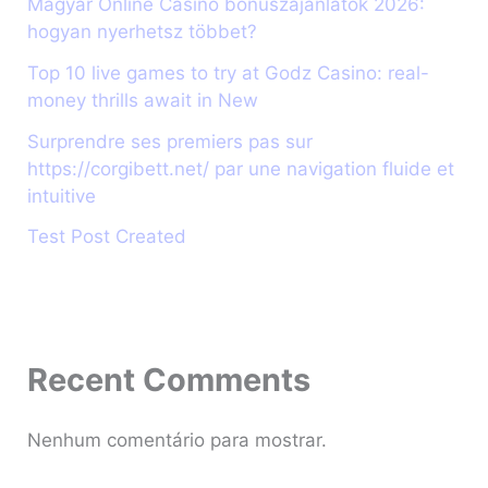
Magyar Online Casino bónuszajánlatok 2026:
hogyan nyerhetsz többet?
Top 10 live games to try at Godz Casino: real-
money thrills await in New
Surprendre ses premiers pas sur
https://corgibett.net/ par une navigation fluide et
intuitive
Test Post Created
Recent Comments
Nenhum comentário para mostrar.