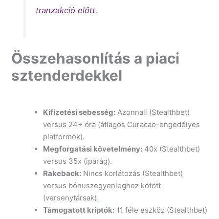
tranzakció előtt.
Összehasonlítás a piaci
sztenderdekkel
Kifizetési sebesség:
Azonnali (Stealthbet)
versus 24+ óra (átlagos Curacao-engedélyes
platformok).
Megforgatási követelmény:
40x (Stealthbet)
versus 35x (iparág).
Rakeback:
Nincs korlátozás (Stealthbet)
versus bónuszegyenleghez kötött
(versenytársak).
Támogatott kriptók:
11 féle eszköz (Stealthbet)