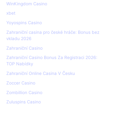
WinKingdom Casino
xbet
Yoyospins Casino
Zahraniční casina pro české hráče: Bonus bez
vkladu 2026
Zahraniční Casino
Zahraniční Casino Bonus Za Registraci 2026:
TOP Nabídky
Zahraniční Online Casina V Česku
Zoccer Casino
Zombillion Casino
Zuluspins Casino