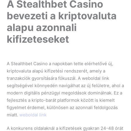
A Stealthbet Casino
bevezeti a kriptovaluta
alapu azonnali
kifizeteseket
A Stealthbet Casino a napokban tette elérhetővé új,
kriptovaluta alapú kifizetési rendszerét, amely a
tranzakciók gyorsítására fókuszál. A weboldal link
segítségével könnyedén navigálhat az új felületre, ahol a
modern digitális pénzügyi megoldások dominálnak. Ez a
fejlesztés a kripto-barát platformok között is kiemelt
figyelmet érdemel, különösen az azonnali feldolgozás
miatt.
weboldal link
A konkurens oldalaknál a kifizetések gyakran 24-48 órát