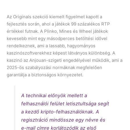
Az Originals szekció kiemelt figyelmet kapott a
fejlesztés során, ahol a játékok 99 százalékos RTP
értékkel futnak. A Plinko, Mines és Wheel játékok
kevesebb mint egy másodperces betöltési idővel
rendelkeznek, ami a lassabb, hagyományos
kaszinószoftverekhez képest látványos különbség. A
kaszinó az Anjouan-szigeti engedélyével működik, ami a
2025-ös szabályozási normáknak megfelelően
garantálja a biztonságos környezetet.
A technikai előnyök mellett a
felhasználói felület letisztultsága segít
a kezdő kripto-felhasználóknak. A
regisztráció mindössze egy névre és
e-mail címre korlátozódik az első