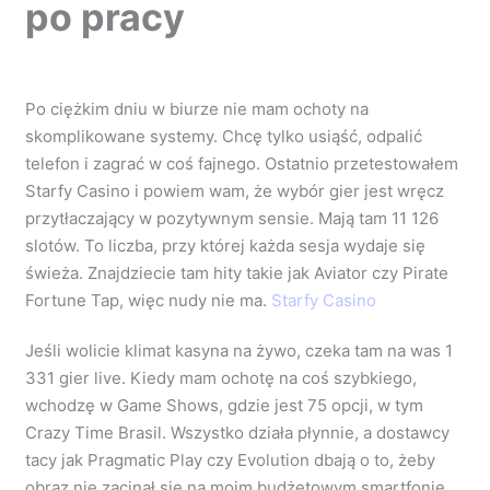
po pracy
Po ciężkim dniu w biurze nie mam ochoty na
skomplikowane systemy. Chcę tylko usiąść, odpalić
telefon i zagrać w coś fajnego. Ostatnio przetestowałem
Starfy Casino i powiem wam, że wybór gier jest wręcz
przytłaczający w pozytywnym sensie. Mają tam 11 126
slotów. To liczba, przy której każda sesja wydaje się
świeża. Znajdziecie tam hity takie jak Aviator czy Pirate
Fortune Tap, więc nudy nie ma.
Starfy Casino
Jeśli wolicie klimat kasyna na żywo, czeka tam na was 1
331 gier live. Kiedy mam ochotę na coś szybkiego,
wchodzę w Game Shows, gdzie jest 75 opcji, w tym
Crazy Time Brasil. Wszystko działa płynnie, a dostawcy
tacy jak Pragmatic Play czy Evolution dbają o to, żeby
obraz nie zacinał się na moim budżetowym smartfonie.