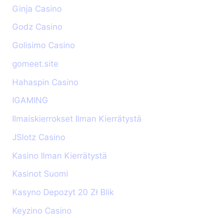
Ginja Casino
Godz Casino
Golisimo Casino
gomeet.site
Hahaspin Casino
IGAMING
Ilmaiskierrokset Ilman Kierrätystä
JSlotz Casino
Kasino Ilman Kierrätystä
Kasinot Suomi
Kasyno Depozyt 20 Zł Blik
Keyzino Casino