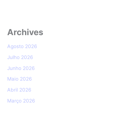
Archives
Agosto 2026
Julho 2026
Junho 2026
Maio 2026
Abril 2026
Março 2026