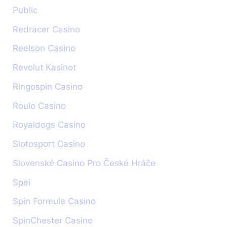
Public
Redracer Casino
Reelson Casino
Revolut Kasinot
Ringospin Casino
Roulo Casino
Royaldogs Casino
Slotosport Casino
Slovenské Casino Pro České Hráče
Spei
Spin Formula Casino
SpinChester Casino