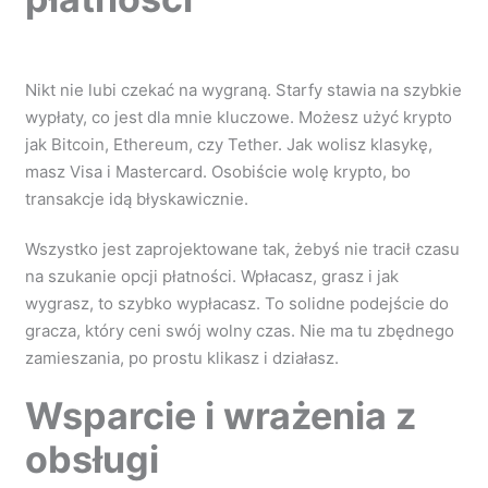
Nikt nie lubi czekać na wygraną. Starfy stawia na szybkie
wypłaty, co jest dla mnie kluczowe. Możesz użyć krypto
jak Bitcoin, Ethereum, czy Tether. Jak wolisz klasykę,
masz Visa i Mastercard. Osobiście wolę krypto, bo
transakcje idą błyskawicznie.
Wszystko jest zaprojektowane tak, żebyś nie tracił czasu
na szukanie opcji płatności. Wpłacasz, grasz i jak
wygrasz, to szybko wypłacasz. To solidne podejście do
gracza, który ceni swój wolny czas. Nie ma tu zbędnego
zamieszania, po prostu klikasz i działasz.
Wsparcie i wrażenia z
obsługi