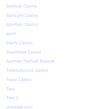
Spinhub Casino
SpinLynx Casino
SpinRain Casino
sport
Starfy Casino
Stealthbet Casino
Suomen Parhaat Kasinot
Talletusbonus Casino
Tesor Casino
Test
Test 2
uhmegel.com