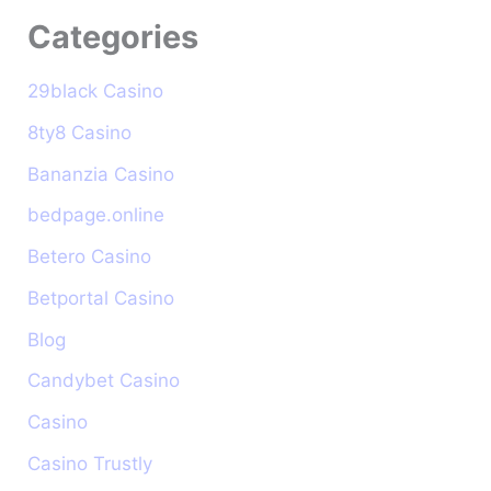
Categories
29black Casino
8ty8 Casino
Bananzia Casino
bedpage.online
Betero Casino
Betportal Casino
Blog
Candybet Casino
Casino
Casino Trustly