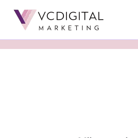
Skip
to
content