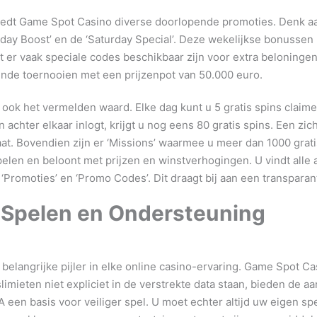
edt Game Spot Casino diverse doorlopende promoties. Denk aan
day Boost’ en de ‘Saturday Special’. Deze wekelijkse bonussen 
t er vaak speciale codes beschikbaar zijn voor extra beloninge
nde toernooien met een prijzenpot van 50.000 euro.
 ook het vermelden waard. Elke dag kunt u 5 gratis spins claim
n achter elkaar inlogt, krijgt u nog eens 80 gratis spins. Een 
aat. Bovendien zijn er ‘Missions’ waarmee u meer dan 1000 grat
pelen en beloont met prijzen en winstverhogingen. U vindt alle
’, ‘Promoties’ en ‘Promo Codes’. Dit draagt bij aan een transpar
 Spelen en Ondersteuning
belangrijke pijler in elke online casino-ervaring. Game Spot C
ngslimieten niet expliciet in de verstrekte data staan, bieden d
A een basis voor veiliger spel. U moet echter altijd uw eigen 