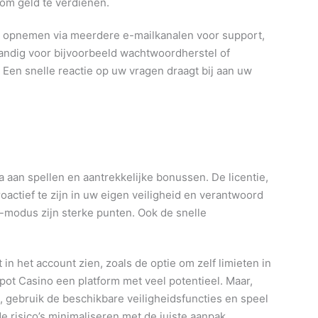
om geld te verdienen.
t opnemen via meerdere e-mailkanalen voor support,
s handig voor bijvoorbeeld wachtwoordherstel of
 Een snelle reactie op uw vragen draagt bij aan uw
 aan spellen en aantrekkelijke bonussen. De licentie,
oactief te zijn in uw eigen veiligheid en verantwoord
modus zijn sterke punten. Ook de snelle
n het account zien, zoals de optie om zelf limieten in
Spot Casino een platform met veel potentieel. Maar,
en, gebruik de beschikbare veiligheidsfuncties en speel
de risico’s minimaliseren met de juiste aanpak.