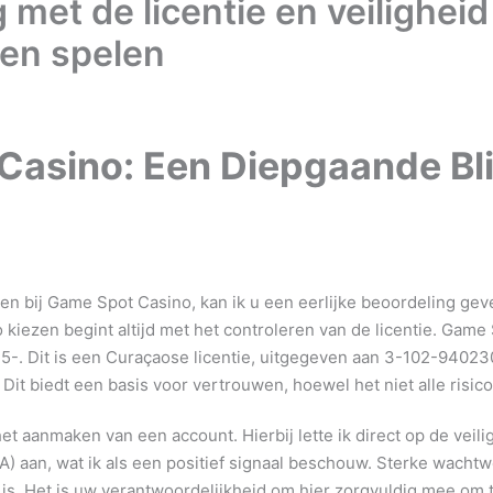
g met de licentie en veilighe
en spelen
asino: Een Diepgaande Blik
 bij Game Spot Casino, kan ik u een eerlijke beoordeling geven
o kiezen begint altijd met het controleren van de licentie. Gam
-. Dit is een Curaçaose licentie, uitgegeven aan 3-102-940230 S
n. Dit biedt een basis voor vertrouwen, hoewel het niet alle risi
 het aanmaken van een account. Hierbij lette ik direct op de vei
A) aan, wat ik als een positief signaal beschouw. Sterke wachtw
 is. Het is uw verantwoordelijkheid om hier zorgvuldig mee om t