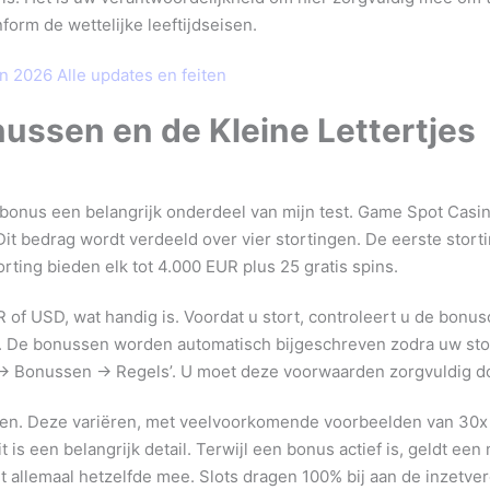
form de wettelijke leeftijdseisen.
 2026 Alle updates en feiten
ssen en de Kleine Lettertjes
bonus een belangrijk onderdeel van mijn test. Game Spot Casi
Dit bedrag wordt verdeeld over vier stortingen. De eerste stort
rting bieden elk tot 4.000 EUR plus 25 gratis spins.
 of USD, wat handig is. Voordat u stort, controleert u de bonus
 De bonussen worden automatisch bijgeschreven zodra uw stortin
 -> Bonussen -> Regels’. U moet deze voorwaarden zorgvuldig d
ten. Deze variëren, met veelvoorkomende voorbeelden van 30x 
t is een belangrijk detail. Terwijl een bonus actief is, geldt ee
et allemaal hetzelfde mee. Slots dragen 100% bij aan de inzetvere