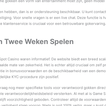
ine gokken een vorm van entertainment moet zijn, geen middel 
n hebben, dan is er ondersteuning beschikbaar. U kunt contac
eiliging. Voor snelle vragen is er een live chat. Deze functie i
e klantenservice is cruciaal voor een betrouwbare gokervaring.
an Twee Weken Spelen
pot Casino waren informatief. De website biedt een breed scala
lde mate van zekerheid. Het is echter altijd cruciaal om zelf pr
ntie in bonusvoorwaarden en de beschikbaarheid van een demo-
delijke KYC-procedure zijn positief.
raag nog meer specifieke tools voor verantwoord gokken direct i
hele verantwoordelijkheidsbeleid versterken. Al met al is Game 
, blijft voorzichtigheid geboden. Controleer altijd de voorwaard
veiligheid staan voorop. Niets is ooit 100% veilig, maar u kunt 