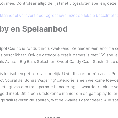
 5% mee. Controleer altijd de lijst met uitgesloten spellen, deze
taandeel verovert door agressieve inzet op lokale betaalmet
by en Spelaanbod
ot Casino is ronduit indrukwekkend. Ze bieden een enorme coll
els beschikbaar. Ook de categorie crash-games is met 169 spelle
 als Aviator, Big Bass Splash en Sweet Candy Cash Stash. Deze 
s logisch en gebruiksvriendelijk. U vindt categorieën zoals ‘Popu
ino’. Vooral de ‘Bonus Wagering’ categorie is een welkome toevo
 getuigt van een transparante benadering. Ik waardeer ook de v
geld inzet. Dit is een uitstekende manier om de gameplay te ler
rasil leveren de spellen, wat de kwaliteit garandeert. Alle sp