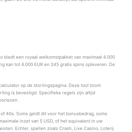
no biedt een royaal welkomstpakket van maximaal 4.000
ing kan tot 4.000 EUR en 245 gratis spins opleveren. De
calculator op de stortingspagina. Deze tool toont
g is bevestigd. Specifieke regels zijn altijd
oorlezen.
of 40x. Soms geldt dit voor het bonusbedrag, soms
n maximale inzet van 5 USD, of het equivalent in uw
isten. Echter, spellen zoals Crash, Live Casino, Loterij