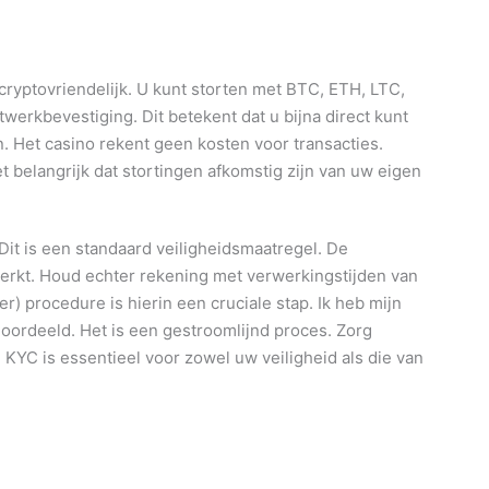
ryptovriendelijk. U kunt storten met BTC, ETH, LTC,
rkbevestiging. Dit betekent dat u bijna direct kunt
 Het casino rekent geen kosten voor transacties.
 belangrijk dat stortingen afkomstig zijn van uw eigen
it is een standaard veiligheidsmaatregel. De
werkt. Houd echter rekening met verwerkingstijden van
 procedure is hierin een cruciale stap. Ik heb mijn
oordeeld. Het is een gestroomlijnd proces. Zorg
 KYC is essentieel voor zowel uw veiligheid als die van