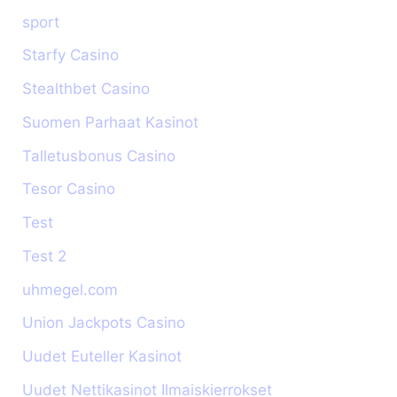
sport
Starfy Casino
Stealthbet Casino
Suomen Parhaat Kasinot
Talletusbonus Casino
Tesor Casino
Test
Test 2
uhmegel.com
Union Jackpots Casino
Uudet Euteller Kasinot
Uudet Nettikasinot Ilmaiskierrokset