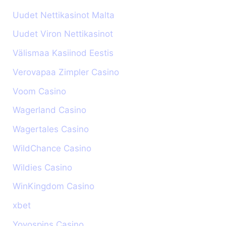
Uudet Nettikasinot Malta
Uudet Viron Nettikasinot
Välismaa Kasiinod Eestis
Verovapaa Zimpler Casino
Voom Casino
Wagerland Casino
Wagertales Casino
WildChance Casino
Wildies Casino
WinKingdom Casino
xbet
Yoyospins Casino