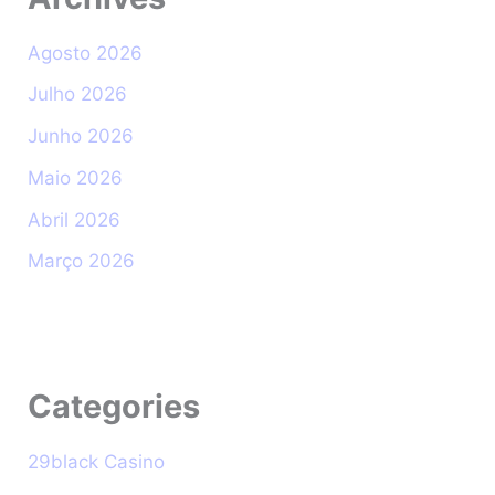
Agosto 2026
Julho 2026
Junho 2026
Maio 2026
Abril 2026
Março 2026
Categories
29black Casino