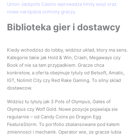
Union Jackpots Casino wprowadza limity sesji oraz
nowe narzędzia ochrony graczy
Biblioteka gier i dostawcy
Kiedy wchodzisz do lobby, widzisz uklad, ktory ma sens.
Kategorie takie jak Hold & Win, Crash, Megaways czy
Book of nie sa tam przypadkiem. Gracze chca
konkretow, a oferta obejmuje tytuly od Betsoft, Amatic,
IGT, Nolimit City czy Red Rake Gaming. To silny sklad
dostawcow.
Widzisz tu tytuly jak 3 Pots of Olympus, Gates of
Olympus czy Wolf Gold. Nowe pozycje pojawiaja sie
regularnie – od Candy Coins po Dragon Egg
FeatureStorm. To portfolio zbalansowane pod katem
zmiennosci i mechanik. Operator wie, ze gracze lubia