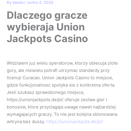
By
Vanda
/
Junho 4, 2026
Dlaczego gracze
wybieraja Union
Jackpots Casino
Widzialem juz wielu operatorow, ktorzy obiecuja zlote
gory, ale niewielu potrafi utrzymac standardy przy
licencji Curacao. Union Jackpots Casino to miejsce,
gdzie funkcjonalnosc spotyka sie z konkretna oferta.
Jesli szukasz sprawdzonego miejsca,
https://unionjackpots.de/pl/ oferuje zestaw gier i
bonusow, ktore przyciagaja uwage nawet najbardziej
wymagajacych graczy. To nie jest kolejna sklonowana
witryna bez duszy.
https://unionjackpots.de/pl/