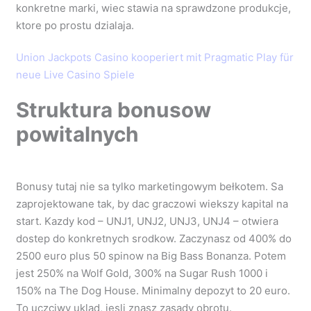
konkretne marki, wiec stawia na sprawdzone produkcje,
ktore po prostu dzialaja.
Union Jackpots Casino kooperiert mit Pragmatic Play für
neue Live Casino Spiele
Struktura bonusow
powitalnych
Bonusy tutaj nie sa tylko marketingowym bełkotem. Sa
zaprojektowane tak, by dac graczowi wiekszy kapital na
start. Kazdy kod – UNJ1, UNJ2, UNJ3, UNJ4 – otwiera
dostep do konkretnych srodkow. Zaczynasz od 400% do
2500 euro plus 50 spinow na Big Bass Bonanza. Potem
jest 250% na Wolf Gold, 300% na Sugar Rush 1000 i
150% na The Dog House. Minimalny depozyt to 20 euro.
To uczciwy uklad, jesli znasz zasady obrotu.