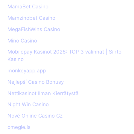
MamaBet Casino
Mamzinobet Casino
MegaFishWins Casino
Mino Casino
Mobilepay Kasinot 2026: TOP 3 valinnat | Siirto
Kasino
monkeyapp.app
Nejlepší Casino Bonusy
Nettikasinot Ilman Kierrätystä
Night Win Casino
Nové Online Casino Cz
omegle.is