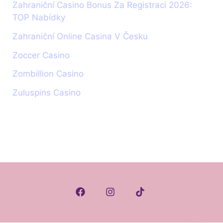
Zahraniční Casino Bonus Za Registraci 2026:
TOP Nabídky
Zahraniční Online Casina V Česku
Zoccer Casino
Zombillion Casino
Zuluspins Casino