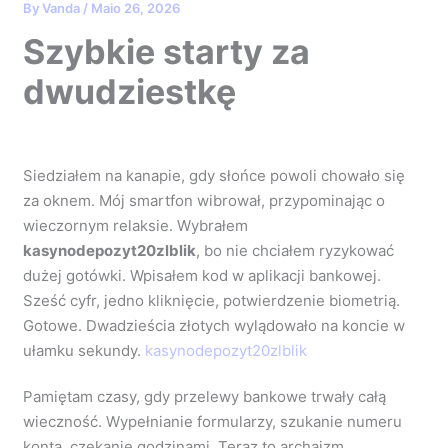
By
Vanda
/
Maio 26, 2026
Szybkie starty za
dwudziestkę
Siedziałem na kanapie, gdy słońce powoli chowało się
za oknem. Mój smartfon wibrował, przypominając o
wieczornym relaksie. Wybrałem
kasynodepozyt20zlblik
, bo nie chciałem ryzykować
dużej gotówki. Wpisałem kod w aplikacji bankowej.
Sześć cyfr, jedno kliknięcie, potwierdzenie biometrią.
Gotowe. Dwadzieścia złotych wylądowało na koncie w
ułamku sekundy.
kasynodepozyt20zlblik
Pamiętam czasy, gdy przelewy bankowe trwały całą
wieczność. Wypełnianie formularzy, szukanie numeru
konta, czekanie godzinami. Teraz to archaizm.