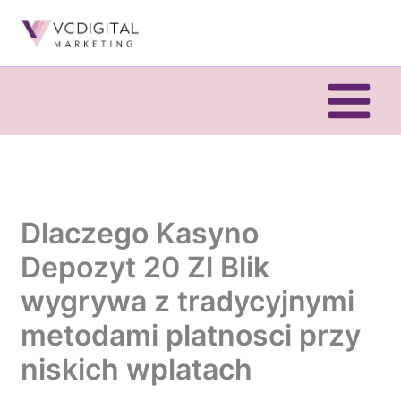
Skip
to
content
Dlaczego Kasyno
Depozyt 20 Zl Blik
wygrywa z tradycyjnymi
metodami platnosci przy
niskich wplatach