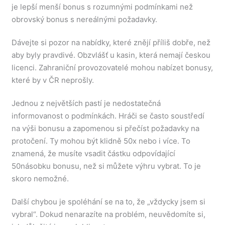
je lepší menší bonus s rozumnými podmínkami než
obrovský bonus s nereálnými požadavky.
Dávejte si pozor na nabídky, které znějí příliš dobře, než
aby byly pravdivé. Obzvlášť u kasin, která nemají českou
licenci. Zahraniční provozovatelé mohou nabízet bonusy,
které by v ČR neprošly.
Jednou z největších pastí je nedostatečná
informovanost o podmínkách. Hráči se často soustředí
na výši bonusu a zapomenou si přečíst požadavky na
protočení. Ty mohou být klidně 50x nebo i více. To
znamená, že musíte vsadit částku odpovídající
50násobku bonusu, než si můžete výhru vybrat. To je
skoro nemožné.
Další chybou je spoléhání se na to, že „vždycky jsem si
vybral“. Dokud nenarazíte na problém, neuvědomíte si,