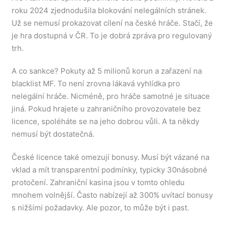
roku 2024 zjednodušila blokování nelegálních stránek.
Už se nemusí prokazovat cílení na české hráče. Stačí, že
je hra dostupná v ČR. To je dobrá zpráva pro regulovaný
trh.
A co sankce? Pokuty až 5 milionů korun a zařazení na
blacklist MF. To není zrovna lákavá vyhlídka pro
nelegální hráče. Nicméně, pro hráče samotné je situace
jiná. Pokud hrajete u zahraničního provozovatele bez
licence, spoléháte se na jeho dobrou vůli. A ta někdy
nemusí být dostatečná.
České licence také omezují bonusy. Musí být vázané na
vklad a mít transparentní podmínky, typicky 30násobné
protočení. Zahraniční kasina jsou v tomto ohledu
mnohem volnější. Často nabízejí až 300% uvítací bonusy
s nižšími požadavky. Ale pozor, to může být i past.