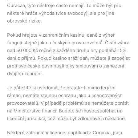
Curacaa, tyto nástroje často nemají. To může být pro
některé hráče výhoda (více svobody), ale pro jiné
obrovské riziko.
Pokud hrajete v zahraničním kasinu, daně z výher
fungují stejně jako u českých provozovatelů. Čistá výhra
nad 50 000 Kč ročně z každého druhu hry podléhá 15%
dani z příjmů. Pokud kasino sráží daň, můžete ji započíst
proti své české povinnosti díky smlouvám o zamezení
dvojího zdanění.
Je důležité si uvědomit, že hrajete-li mimo legální
rámec, nemáte stejnou ochranu jako u licencovaných
provozovatelů. V případě problémů se nemůžete obrátit
na Ministerstvo financí. Budete se muset spoléhat na
licenční jurisdikci, což může být zdlouhavé a nákladné.
Některé zahraniční licence, například z Curacaa, jsou