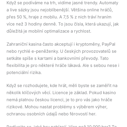
Když se podíváme na trh, vidíme jasné trendy. Automaty
a live sázky jsou nejoblíbenější. Většina online hráčů,
přes 50 %, hraje z mobilu. A 7,5 % z nich tráví hraním
více než 3 hodiny denně. To jsou čísla, která ukazují, jak
důležitá je mobilní optimalizace a rychlost.
Zahraniční kasina často akceptují i kryptoměny, PayPal
nebo rychlé e-peněženky. U českých provozovatelů se
setkáte spíše s kartami a bankovními převody. Tato
flexibilita je pro některé hráče lákavá. Ale s sebou nese i
potenciální rizika.
Když se rozhodujete, kde hrát, měli byste se zaměřit na
několik klíčových věcí. Licence je základ. Pokud kasino
nemá platnou českou licenci, je to pro vás jako hráče
rizikové. Mohou nastat problémy s výběrem výher,
ochranou osobních údajů nebo férovostí her.
Podívejte se, jaké hry nabízejí. Více než 10 000 her? To