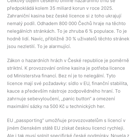
Celkový objem českého online hazardního trhu se
předpokládá kolem 35 miliard korun v roce 2025.
Zahraniční kasina bez české licence si z toho ukrajují
nemalý podíl. Odhadem 800 000 Čechů hraje na těchto
nelegálních stránkách. To je zhruba 6 % populace. To je
hodně lidí. Navíc, přibližně 30 % uživatelů těchto stránek
jsou nezletilí. To je alarmující.
Zákon o hazardních hrách v České republice je poměrně
striktní. K provozování online kasina je potřeba licence
od Ministerstva financí. Bez ní je to nelegální. Tyto
licence mají své požadavky: sídlo v EU, finanční stabilita,
kauce a především nástroje zodpovědného hraní. To
zahrnuje sebevyloučení, „panic button“ a omezení
maximální sázky na 500 Kč u technických her.
EU „passporting“ umožňuje provozovatelům s licencí v
jiném členském státě EU získat českou licenci rychleji.
Ale i tak musí splnit specifické české podmínky. Novela z