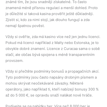
známé tím, že jsou snadněji získatelné. To často
znamená méně přísnou regulaci a menší dohled. Proto
je důležité si taková kasina prověřit ještě důkladněji.
Zjistit si, kdo za nimi stojí, jak dlouho fungují a zda
nemají špatnou pověst.
Vždy si ověřte, zda má kasino více než jen jednu licenci.
Pokud má licenci například z Malty nebo Estonska, je to
obvykle dobré znamení. Licence z Curacaa sama o sobě
stačí, ale občas bývá spojena s méně transparentním
provozem.
Vždy si přečtěte podmínky bonusů a propagačních akcí.
Tyto podmínky jsou často napsány drobným písmem a
mohou skrývat neočekávané závazky. Některé
operátory, jako například ti, kteří nabízejí bonusy 300 %
až do 5 000 €, se opravdu snaží nalákat nové hráče.
Podívejte se na nabídku her. Více než 8 000 her je