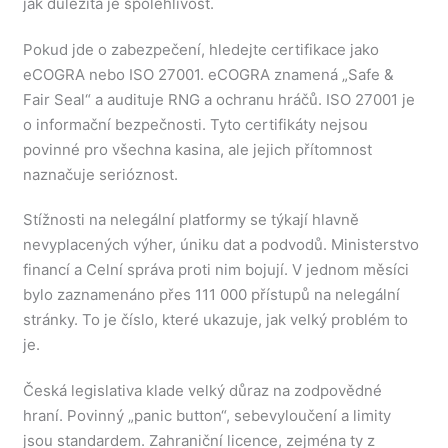
jak důležitá je spolehlivost.
Pokud jde o zabezpečení, hledejte certifikace jako
eCOGRA nebo ISO 27001. eCOGRA znamená „Safe &
Fair Seal“ a audituje RNG a ochranu hráčů. ISO 27001 je
o informační bezpečnosti. Tyto certifikáty nejsou
povinné pro všechna kasina, ale jejich přítomnost
naznačuje serióznost.
Stížnosti na nelegální platformy se týkají hlavně
nevyplacených výher, úniku dat a podvodů. Ministerstvo
financí a Celní správa proti nim bojují. V jednom měsíci
bylo zaznamenáno přes 111 000 přístupů na nelegální
stránky. To je číslo, které ukazuje, jak velký problém to
je.
Česká legislativa klade velký důraz na zodpovědné
hraní. Povinný „panic button“, sebevyloučení a limity
jsou standardem. Zahraniční licence, zejména ty z