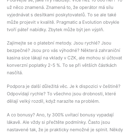
už něco znamená. Znamená to, že operátor má sílu
vyjednávat s desítkami poskytovatelů. To se ale také
může projevit v kvalitě. Pragmatic a Evolution obvykle
tvoří páteř nabídky. Zbytek může být jen výplň.
Zajímejte se o platební metody. Jsou rychlé? Jsou
bezpečné? Jsou pro vás výhodné? Některá zahraniční
kasina sice lákají na vklady v CZK, ale mohou si účtovat
konverzní poplatky 2-5 %. To se při větších částkách
nasčítá.
Podpora je další důležitá věc. Je k dispozici v češtině?
Odpovídají rychle? To všechno jsou drobnosti, které
dělají velký rozdíl, když narazíte na problém.
A co bonusy? Ano, ty 300% uvítací bonusy vypadají
lákavě. Ale vždy si přečtěte podmínky. Často jsou
nastavené tak, že je prakticky nemožné je splnit. Někdy