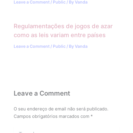
Leave a Comment
/
Public
/ By
Vanda
Regulamentações de jogos de azar
como as leis variam entre países
Leave a Comment
/
Public
/ By
Vanda
Leave a Comment
O seu endereço de email não será publicado.
Campos obrigatórios marcados com
*
Type