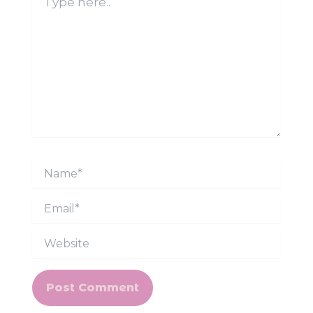
here..
Name*
Email*
Website