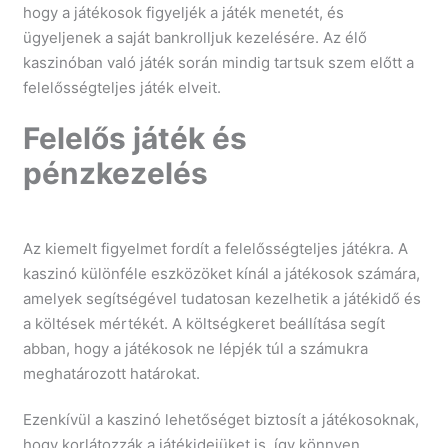
hogy a játékosok figyeljék a játék menetét, és
ügyeljenek a saját bankrolljuk kezelésére. Az élő
kaszinóban való játék során mindig tartsuk szem előtt a
felelősségteljes játék elveit.
Felelős játék és
pénzkezelés
Az kiemelt figyelmet fordít a felelősségteljes játékra. A
kaszinó különféle eszközöket kínál a játékosok számára,
amelyek segítségével tudatosan kezelhetik a játékidő és
a költések mértékét. A költségkeret beállítása segít
abban, hogy a játékosok ne lépjék túl a számukra
meghatározott határokat.
Ezenkívül a kaszinó lehetőséget biztosít a játékosoknak,
hogy korlátozzák a játékidejüket is, így könnyen