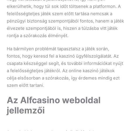
elkerülhetik, hogy túl sok időt töltsenek a platformon. A
felelősségteljes játék szem előtt tartása nemcsak a
pénzügyi biztonság szempontjából fontos, hanem a játék
élvezete szempontjából is, hiszen a túlzásba vitt játék
rontja a szórakozás élményét.
Ha bármilyen problémát tapasztalsz a játék során,
fontos, hogy keresd fel a kaszinó ügyfélszolgálatát. Az
csapata készséggel segít, és további információkat nyújt
a felelősségteljes játékról. Az online kaszinó játékok
célja elsősorban a szórakozás, így érdemes mindig ezt
szem előtt tartani.
Az Alfcasino weboldal
jellemzői