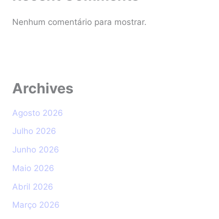
Nenhum comentário para mostrar.
Archives
Agosto 2026
Julho 2026
Junho 2026
Maio 2026
Abril 2026
Março 2026