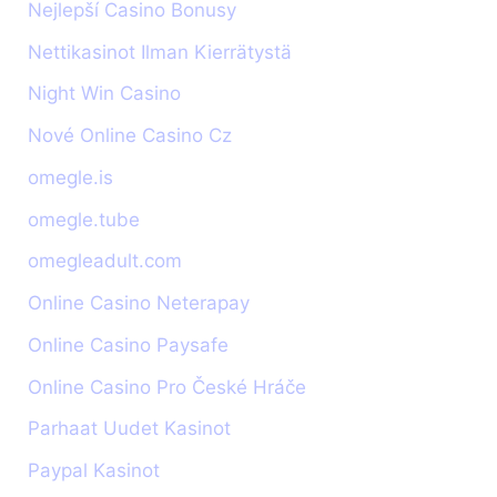
Nejlepší Casino Bonusy
Nettikasinot Ilman Kierrätystä
Night Win Casino
Nové Online Casino Cz
omegle.is
omegle.tube
omegleadult.com
Online Casino Neterapay
Online Casino Paysafe
Online Casino Pro České Hráče
Parhaat Uudet Kasinot
Paypal Kasinot