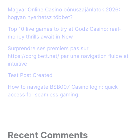
Magyar Online Casino bónuszajánlatok 2026:
hogyan nyerhetsz többet?
Top 10 live games to try at Godz Casino: real-
money thrills await in New
Surprendre ses premiers pas sur
https://corgibett.net/ par une navigation fluide et
intuitive
Test Post Created
How to navigate BSB007 Casino login: quick
access for seamless gaming
Recent Comments