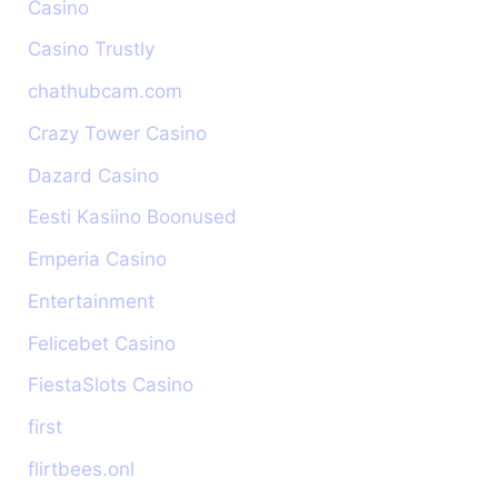
Casino
Casino Trustly
chathubcam.com
Crazy Tower Сasino
Dazard Casino
Eesti Kasiino Boonused
Emperia Casino
Entertainment
Felicebet Casino
FiestaSlots Casino
first
flirtbees.onl