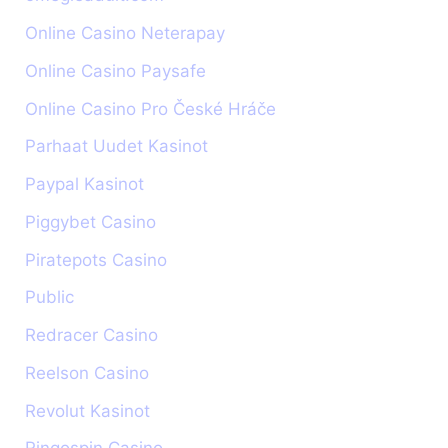
Online Casino Neterapay
Online Casino Paysafe
Online Casino Pro České Hráče
Parhaat Uudet Kasinot
Paypal Kasinot
Piggybet Casino
Piratepots Casino
Public
Redracer Casino
Reelson Casino
Revolut Kasinot