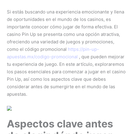
Si estás buscando una experiencia emocionante y llena
de oportunidades en el mundo de los casinos, es
importante conocer cómo jugar de forma efectiva. El
casino Pin Up se presenta como una opción atractiva,
ofreciendo una variedad de juegos y promociones,
como el código promocional
https://pin-up-
apuestas.mx/codigo-promocional
, que pueden mejorar
tu experiencia de juego. En este artículo, exploraremos
los pasos esenciales para comenzar a jugar en el casino
Pin Up, así como los aspectos clave que debes
considerar antes de sumergirte en el mundo de las
apuestas.
Aspectos clave antes