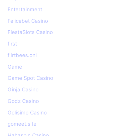
Entertainment
Felicebet Casino
FiestaSlots Casino
first
flirtbees.onl
Game
Game Spot Casino
Ginja Casino
Godz Casino
Golisimo Casino
gomeet.site
Hahaspin Casino