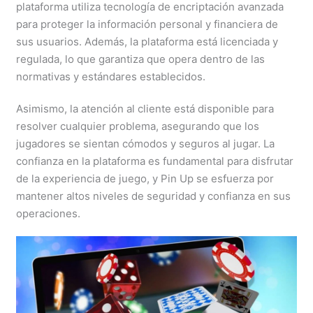
plataforma utiliza tecnología de encriptación avanzada
para proteger la información personal y financiera de
sus usuarios. Además, la plataforma está licenciada y
regulada, lo que garantiza que opera dentro de las
normativas y estándares establecidos.
Asimismo, la atención al cliente está disponible para
resolver cualquier problema, asegurando que los
jugadores se sientan cómodos y seguros al jugar. La
confianza en la plataforma es fundamental para disfrutar
de la experiencia de juego, y Pin Up se esfuerza por
mantener altos niveles de seguridad y confianza en sus
operaciones.