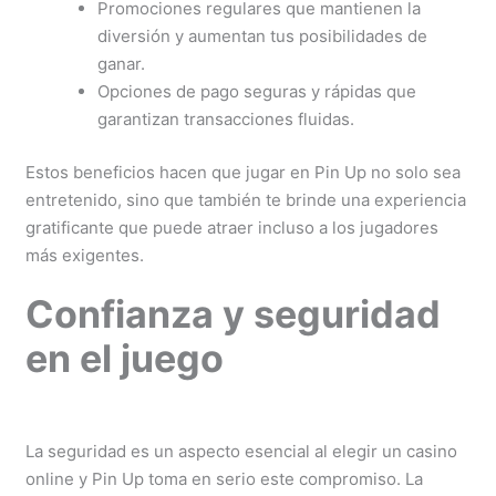
Promociones regulares que mantienen la
diversión y aumentan tus posibilidades de
ganar.
Opciones de pago seguras y rápidas que
garantizan transacciones fluidas.
Estos beneficios hacen que jugar en Pin Up no solo sea
entretenido, sino que también te brinde una experiencia
gratificante que puede atraer incluso a los jugadores
más exigentes.
Confianza y seguridad
en el juego
La seguridad es un aspecto esencial al elegir un casino
online y Pin Up toma en serio este compromiso. La