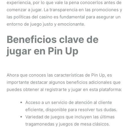
experiencia, por lo que vale la pena conocerlos antes de
comenzar a jugar. La transparencia en las promociones y
las políticas del casino es fundamental para asegurar un
entorno de juego justo y emocionante.
Beneficios clave de
jugar en Pin Up
Ahora que conoces las características de Pin Up, es
importante destacar algunos beneficios adicionales que
puedes obtener al registrarte y jugar en esta plataforma:
Acceso a un servicio de atención al cliente
eficiente, disponible para resolver tus dudas.
Variedad de juegos que incluyen las últimas
tragamonedas y juegos de mesa clásicos.