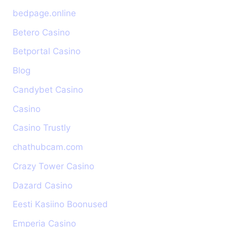
bedpage.online
Betero Casino
Betportal Casino
Blog
Candybet Casino
Casino
Casino Trustly
chathubcam.com
Crazy Tower Сasino
Dazard Casino
Eesti Kasiino Boonused
Emperia Casino