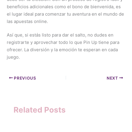
beneficios adicionales como el bono de bienvenida, es
el lugar ideal para comenzar tu aventura en el mundo de
las apuestas online.
Así que, si estás listo para dar el salto, no dudes en
registrarte y aprovechar todo lo que Pin Up tiene para
ofrecer. La diversión y la emoción te esperan en cada
juego.
PREVIOUS
NEXT
Related Posts