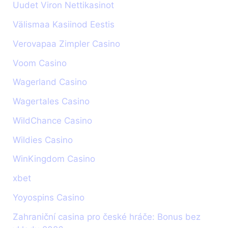
Uudet Viron Nettikasinot
Välismaa Kasiinod Eestis
Verovapaa Zimpler Casino
Voom Casino
Wagerland Casino
Wagertales Casino
WildChance Casino
Wildies Casino
WinKingdom Casino
xbet
Yoyospins Casino
Zahraniční casina pro české hráče: Bonus bez