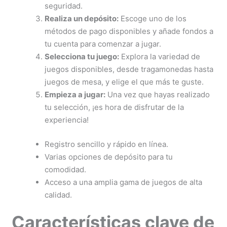
seguridad.
Realiza un depósito:
Escoge uno de los
métodos de pago disponibles y añade fondos a
tu cuenta para comenzar a jugar.
Selecciona tu juego:
Explora la variedad de
juegos disponibles, desde tragamonedas hasta
juegos de mesa, y elige el que más te guste.
Empieza a jugar:
Una vez que hayas realizado
tu selección, ¡es hora de disfrutar de la
experiencia!
Registro sencillo y rápido en línea.
Varias opciones de depósito para tu
comodidad.
Acceso a una amplia gama de juegos de alta
calidad.
Características clave de