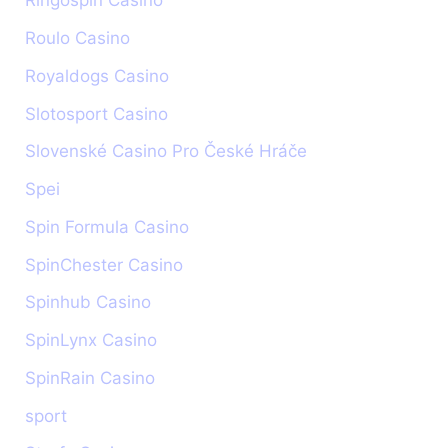
Ringospin Casino
Roulo Casino
Royaldogs Casino
Slotosport Casino
Slovenské Casino Pro České Hráče
Spei
Spin Formula Casino
SpinChester Casino
Spinhub Casino
SpinLynx Casino
SpinRain Casino
sport