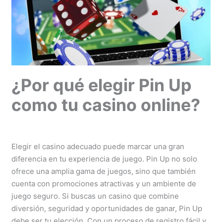
¿Por qué elegir Pin Up
como tu casino online?
Elegir el casino adecuado puede marcar una gran
diferencia en tu experiencia de juego. Pin Up no solo
ofrece una amplia gama de juegos, sino que también
cuenta con promociones atractivas y un ambiente de
juego seguro. Si buscas un casino que combine
diversión, seguridad y oportunidades de ganar, Pin Up
debe ser tu elección. Con un proceso de registro fácil y