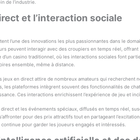
in de l’industrie.
rect et l’interaction sociale
tent l’une des innovations les plus passionnantes dans le doma
ueurs peuvent interagir avec des croupiers en temps réel, offra
 d’un casino traditionnel, où les interactions sociales font part
ctoires ensemble, même à distance.
s jeux en direct attire de nombreux amateurs qui recherchent n
, les plateformes intègrent souvent des fonctionnalités de cha
ance. Ces interactions enrichissent l’expérience de jeu et incite
en direct et les événements spéciaux, diffusés en temps réel, su
affronter pour des prix attractifs tout en partageant l’excitatio
n continue pour garder les joueurs engagés et intéressés.