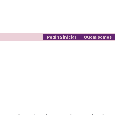
Página inicial
Quem somos
<!-- Google tag (gtag.js) event -->
<script>
gtag('event', 'conversion_event_page_view', {
// <event_parameters>
});
</script>
.