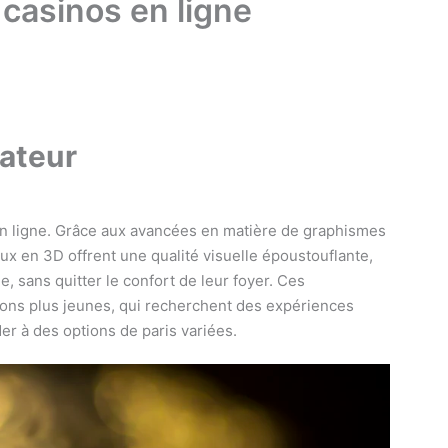
 casinos en ligne
sateur
en ligne. Grâce aux avancées en matière de graphismes
eux en 3D offrent une qualité visuelle époustouflante,
, sans quitter le confort de leur foyer. Ces
tions plus jeunes, qui recherchent des expériences
éder à des options de paris variées.