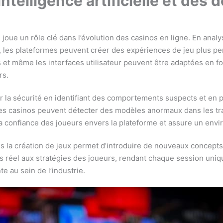
intelligence artificielle et des
(IA) joue un rôle clé dans l’évolution des casinos en ligne. En a
les plateformes peuvent créer des expériences de jeu plus pe
s et même les interfaces utilisateur peuvent être adaptées en f
rs.
rer la sécurité en identifiant des comportements suspects et en 
les casinos peuvent détecter des modèles anormaux dans les tra
 la confiance des joueurs envers la plateforme et assure un env
A dans la création de jeux permet d’introduire de nouveaux conce
ps réel aux stratégies des joueurs, rendant chaque session uniq
te au sein de l’industrie.