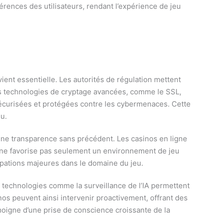
ences des utilisateurs, rendant l’expérience de jeu
ient essentielle. Les autorités de régulation mettent
 Les technologies de cryptage avancées, comme le SSL,
 sécurisées et protégées contre les cybermenaces. Cette
eu.
e une transparence sans précédent. Les casinos en ligne
la ne favorise pas seulement un environnement de jeu
upations majeures dans le domaine du jeu.
technologies comme la surveillance de l’IA permettent
os peuvent ainsi intervenir proactivement, offrant des
moigne d’une prise de conscience croissante de la