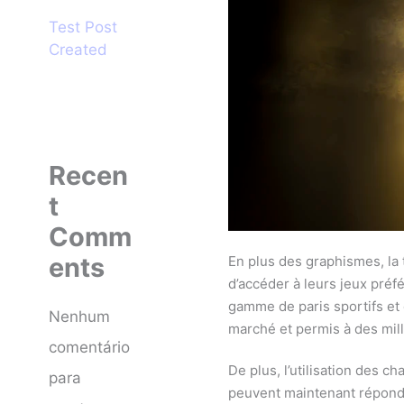
Test Post
Created
Recen
t
Comm
ents
En plus des graphismes, la 
d’accéder à leurs jeux préf
gamme de paris sportifs et d
Nenhum
marché et permis à des mill
comentário
De plus, l’utilisation des c
para
peuvent maintenant répondre