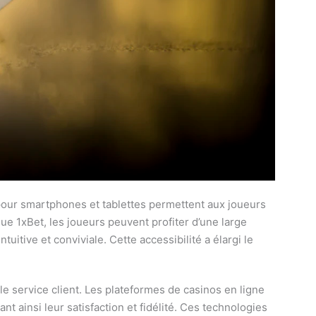
 pour smartphones et tablettes permettent aux joueurs
que 1xBet, les joueurs peuvent profiter d’une large
tuitive et conviviale. Cette accessibilité a élargi le
t le service client. Les plateformes de casinos en ligne
ainsi leur satisfaction et fidélité. Ces technologies