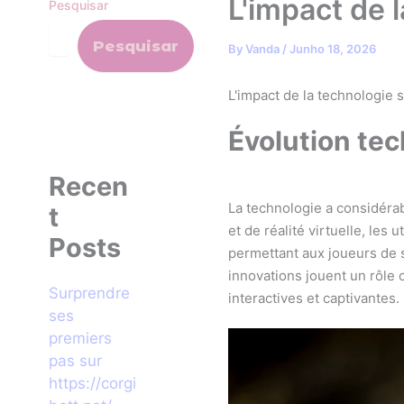
L'impact de l
Pesquisar
Pesquisar
By
Vanda
/
Junho 18, 2026
L'impact de la technologie s
Évolution tec
Recen
La technologie a considéra
t
et de réalité virtuelle, les
Posts
permettant aux joueurs de s
innovations jouent un rôle 
Surprendre
interactives et captivantes.
ses
premiers
pas sur
https://corgi