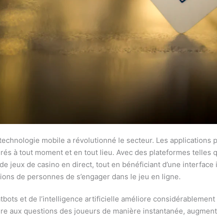
technologie mobile a révolutionné le secteur. Les applications
érés à tout moment et en tout lieu. Avec des plateformes telles 
e jeux de casino en direct, tout en bénéficiant d’une interface in
ions de personnes de s’engager dans le jeu en ligne.
hatbots et de l’intelligence artificielle améliore considérablemen
 aux questions des joueurs de manière instantanée, augmentant 